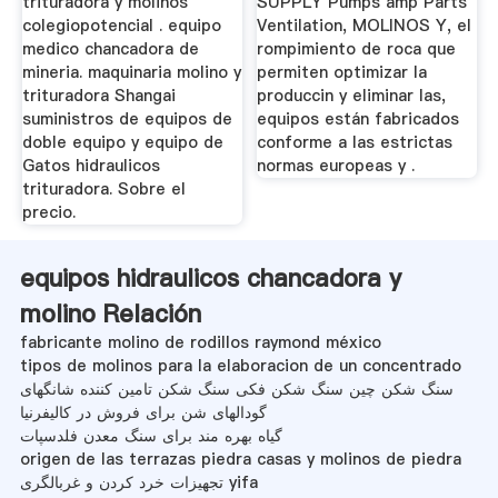
trituradora y molinos
SUPPLY Pumps amp Parts
colegiopotencial . equipo
Ventilation, MOLINOS Y, el
medico chancadora de
rompimiento de roca que
mineria. maquinaria molino y
permiten optimizar la
trituradora Shangai
produccin y eliminar las,
suministros de equipos de
equipos están fabricados
doble equipo y equipo de
conforme a las estrictas
Gatos hidraulicos
normas europeas y .
trituradora. Sobre el
precio.
equipos hidraulicos chancadora y
molino Relación
fabricante molino de rodillos raymond méxico
tipos de molinos para la elaboracion de un concentrado
سنگ شکن چین سنگ شکن فکی سنگ شکن تامین کننده شانگهای
گودالهای شن برای فروش در کالیفرنیا
گیاه بهره مند برای سنگ معدن فلدسپات
origen de las terrazas piedra casas y molinos de piedra
تجهیزات خرد کردن و غربالگری yifa