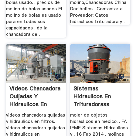
bolas usado. . precios de
molino,Chancadoras China
molino de bolas usados El
Decibelios . Contactar al
molino de bolas es usado
Proveedor; Gatos
para en todas sus
hidraulicos trituradora y .
capacidades . de la
chancadora de .
Videos Chancadora
Sistemas
Quijadas Y
Hidraulicos En
Hidraulicos En
Trituradorass
Filtros
videos chancadora quijadas
moler de objetos
y hidraulicos en filtros.
hidraulicos en mexico. . FA
videos chancadora quijadas
IEME Sistemas Hidraulicos
y hidraulicos en
y . 16 Feb 2014 . molinos