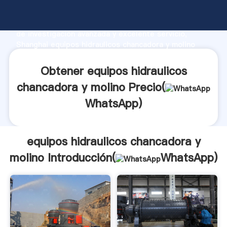
equipos hidraulicos chancadora y molino fabricante
Agarrando fuerte capacidad de producción, fuerza
de investigación avanzada y excelente servicio,
Shanghai equipos hidraulicos chancadora y molino
proveedor crea el valor y aporta valores a todos los
clientes.
Obtener equipos hidraulicos
chancadora y molino Precio(
WhatsApp
)
equipos hidraulicos chancadora y
molino Introducción(
WhatsApp
)