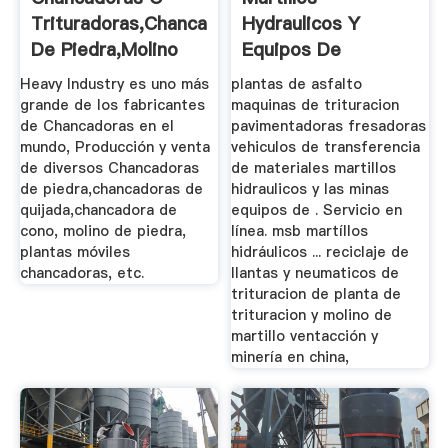
Trituradoras,Chancadora
Hydraulicos Y
De Piedra,Molino
Equipos De
De ...
Trituracion
Heavy Industry es uno más
plantas de asfalto
grande de los fabricantes
maquinas de trituracion
de Chancadoras en el
pavimentadoras fresadoras
mundo, Producción y venta
vehiculos de transferencia
de diversos Chancadoras
de materiales martillos
de piedra,chancadoras de
hidraulicos y las minas
quijada,chancadora de
equipos de . Servicio en
cono, molino de piedra,
línea. msb martíllos
plantas móviles
hidráulicos ... reciclaje de
chancadoras, etc.
llantas y neumaticos de
trituracion de planta de
trituracion y molino de
martillo ventacción y
minería en china,