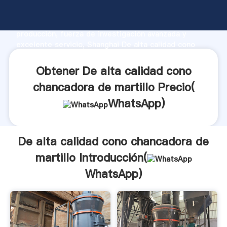
De alta calidad cono chancadora de martillo
fabricante Agarrando fuerte capacidad de
producción, fuerza de investigación avanzada y
excelente servicio, Shanghai De alta calidad cono
chancadora de martillo proveedor crea el valor y
aporta valores a todos los clientes.
Obtener De alta calidad cono
chancadora de martillo Precio(
WhatsApp
)
De alta calidad cono chancadora de
martillo Introducción(
WhatsApp
)