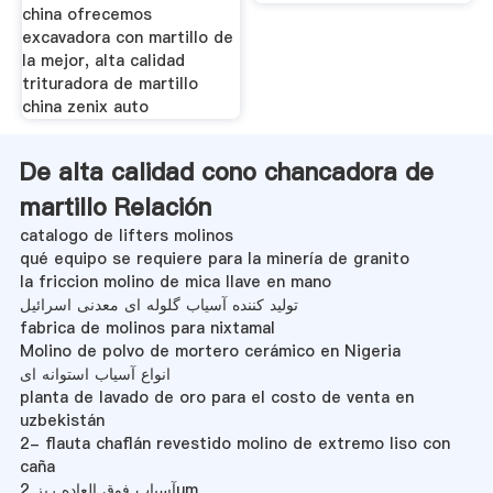
china ofrecemos
excavadora con martillo de
la mejor, alta calidad
trituradora de martillo
china zenix auto
De alta calidad cono chancadora de
martillo Relación
catalogo de lifters molinos
qué equipo se requiere para la minería de granito
la friccion molino de mica llave en mano
تولید کننده آسیاب گلوله ای معدنی اسرائیل
fabrica de molinos para nixtamal
Molino de polvo de mortero cerámico en Nigeria
انواع آسیاب استوانه ای
planta de lavado de oro para el costo de venta en
uzbekistán
2- flauta chaflán revestido molino de extremo liso con
caña
آسیاب فوق العاده ریز 2um