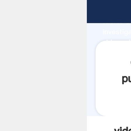
videos d
fuerte c
investig
videos d
valor y 
p