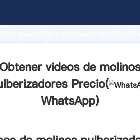
e molinos pulberizadores fabricante A
apacidad de producción, fuerza de
ación avanzada y excelente servicio, Sh
e molinos pulberizadores proveedor cre
aporta valores a todos los clientes.
Obtener videos de molino
ulberizadores Precio(
WhatsApp
)