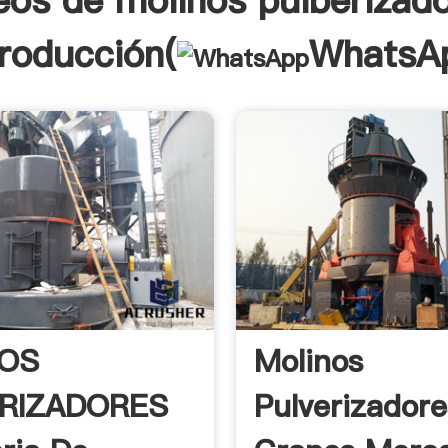
eos de molinos pulberizad
troducción(
WhatsA
OS
Molinos
RIZADORES
Pulverizador