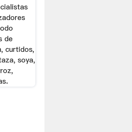
..
cialistas
izadores
todo
s de
 curtidos,
taza, soya,
roz,
as.