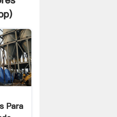
ores
pp
)
es Para