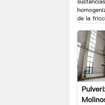
sustancia
homogeniz
de la fricc
Pulver
Molino