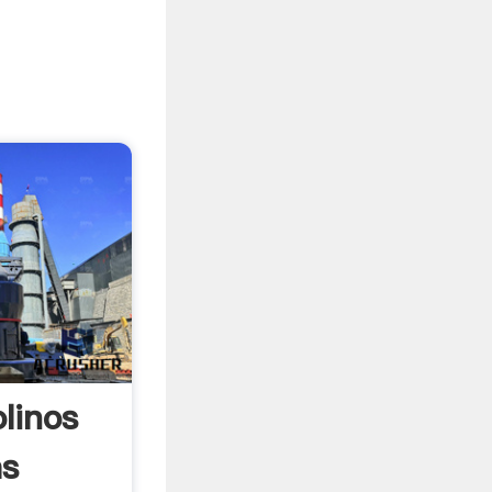
linos
as