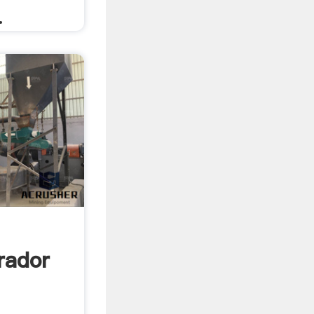
.
rador