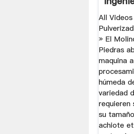
Ingeni
Reducc
All Videos
Particu
Pulverizad
» El Molin
Piedras ab
maquina a
procesami
húmeda de
variedad 
requieren 
su tamaño 
achiote et