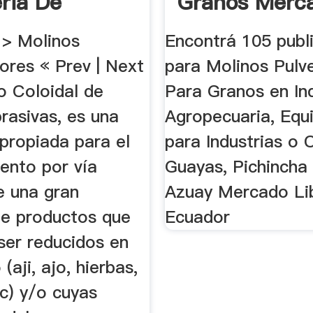
eria De
Granos Merc
ion De
Libre Ecuado
 > Molinos
Encontrá 105 publ
las
ores « Prev | Next
para Molinos Pulv
o Coloidal de
Para Granos en Ind
rasivas, es una
Agropecuaria, Equ
propiada para el
para Industrias o 
ento por vía
Guayas, Pichincha 
 una gran
Azuay Mercado Li
de productos que
Ecuador
ser reducidos en
(aji, ajo, hierbas,
c) y/o cuyas