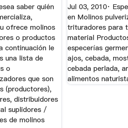
ANTES Y ...
Micronizador .
desea saber quién
Jul 03, 2010· Espe
ercializa,
en Molinos pulver
 u ofrece molinos
trituradores para 
dores o productos
material Producto
 a continuación le
especerías germen,
 una lista de
ajos, cebada, mos
s o
cebada perlada, ar
izadores que son
alimentos naturist
s (productores),
es, distribuidores
al suplidores /
es de molinos