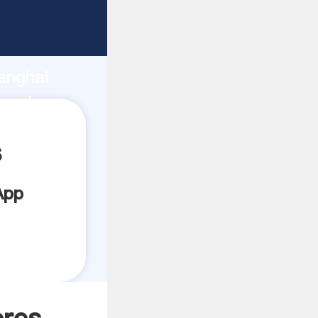
garrando
anghai
a el
s