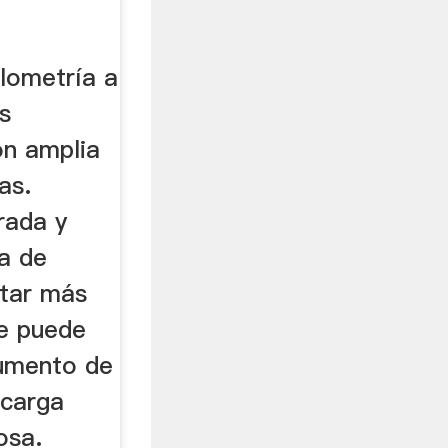
ulometría a
as
on amplia
as.
rada y
ra de
ptar más
se puede
aumento de
scarga
osa.