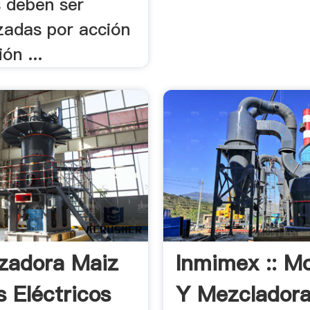
s deben ser
adas por acción
ión ...
izadora Maiz
Inmimex :: Mo
s Eléctricos
Y Mezclador