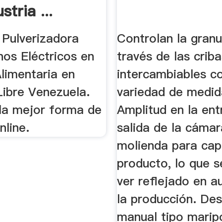
stria ...
 Pulverizadora
Controlan la gran
nos Eléctricos en
través de las crib
Alimentaria en
intercambiables c
ibre Venezuela.
variedad de medid
la mejor forma de
Amplitud en la ent
nline.
salida de la cáma
molienda para ca
producto, lo que 
ver reflejado en 
la producción. De
manual tipo marip