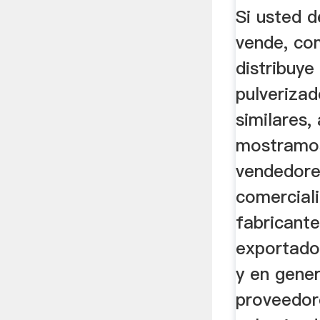
FABRIC
Si usted 
vende, com
distribuye
pulveriza
similares,
mostramos
vendedore
comercial
fabricante
exportador
y en gener
proveedor