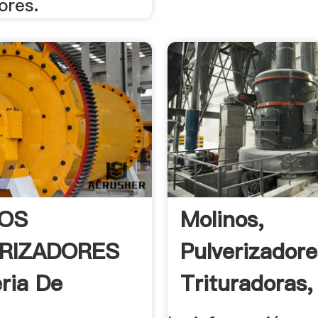
ores.
OS
Molinos,
RIZADORES
Pulverizadore
eria De
Trituradoras,
ion De ...
Quebrantadore