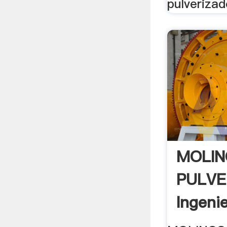
pulverizad
MOLIN
PULVE
Ingeni
Reducc