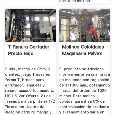
barita en mexico.
T Ranura Cortador
Molinos Coloidales
Precio Bajo
Maquinaria Pulvex
2 uds., mango de 8mm, 3
El producto se fricciona
dientes, juego fresas en
intensamente en una ranura
forma T, brocas para
de molienda con regulación
enrutador, lengüeta y
de 1/1000 mm., obteniendo
ranura, accesorios madera.
finuras del orden de 1020
US US Ver Oferta. 2 uds
micras. Este molino
fresas para carpintería 1/2
coloidal garantiza 0% de
"broca enrutadora de
contaminación de producto
aleación carburo mango y
y el rendimiento varía en