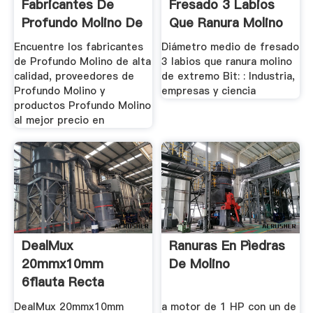
Fabricantes De
Fresado 3 Labios
Profundo Molino De
Que Ranura Molino
Alta Calidad ...
De ...
Encuentre los fabricantes
Diámetro medio de fresado
de Profundo Molino de alta
3 labios que ranura molino
calidad, proveedores de
de extremo Bit: : Industria,
Profundo Molino y
empresas y ciencia
productos Profundo Molino
al mejor precio en
DealMux
Ranuras En Pìedras
20mmx10mm
De Molino
6flauta Recta
Ranura De La Caña
DealMux 20mmx10mm
a motor de 1 HP con un de