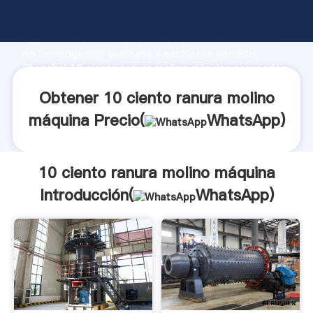
10 ciento ranura molino máquina fabricante
Agarrando fuerte capacidad de producción, fuerza
de investigación avanzada y excelente servicio,
Shanghai 10 ciento ranura molino máquina proveedor
crea el valor y aporta valores a todos los clientes.
Obtener 10 ciento ranura molino
máquina Precio(
WhatsApp
)
10 ciento ranura molino máquina
Introducción(
WhatsApp
)