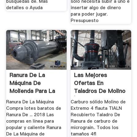
búsquedas de. Más
sólo necesita subir a uno e
detalles o Ayuda
insertar algo de dinero
para poder jugar.
Presupuesto
Ranura De La
Las Mejores
Máquina De
Ofertas En
Molienda Para La
Taladros De Molino
Tirada
| EBay
Ranura De La Máquina
Carburo sólido Molino de
Compra lotes baratos de
Extremo 4 flauta TIALN
Ranura De ... 2018 Las
Recubierto Taladro De
compras en línea para
Ranura de carburo de
popular y caliente Ranura
micrograin.. Todos los
De La Máquina de
tamaños 4fl