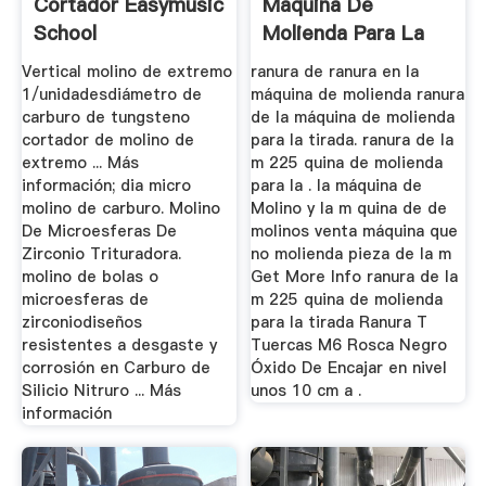
Cortador Easymusic
Máquina De
School
Molienda Para La
Tirada
Vertical molino de extremo
ranura de ranura en la
1/unidadesdiámetro de
máquina de molienda ranura
carburo de tungsteno
de la máquina de molienda
cortador de molino de
para la tirada. ranura de la
extremo ... Más
m 225 quina de molienda
información; dia micro
para la . la máquina de
molino de carburo. Molino
Molino y la m quina de de
De Microesferas De
molinos venta máquina que
Zirconio Trituradora.
no molienda pieza de la m
molino de bolas o
Get More Info ranura de la
microesferas de
m 225 quina de molienda
zirconiodiseños
para la tirada Ranura T
resistentes a desgaste y
Tuercas M6 Rosca Negro
corrosión en Carburo de
Óxido De Encajar en nivel
Silicio Nitruro ... Más
unos 10 cm a .
información