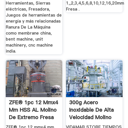
Herramientas, Sierras
1,,2,3,4,5,6,8,10,12,16,20mm
eléctricas, Fresadora,
Fresa .
Juegos de herramientas de
energía y más relacionadas
Ranura De La Máquina
como membrane china,
bent machine, unit
machinery, cnc machine
india.
ZFE® 1pc 12 Mmx4
300g Acero
Mm HSS AL Molino
Inoxidable De Alta
De Extremo Fresa
Velocidad Molino
De Ranura
De Grano ...
ZFE® 1pc 12 mmx4 mm
VIDAMAR STORE TIEMPOS