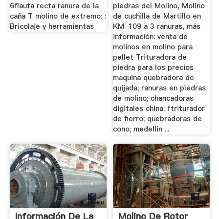
T ...
6flauta recta ranura de la
piedras del Molino, Molino
caña T molino de extremo: :
de cuchilla de Martillo en
Bricolaje y herramientas
KM. 109 a 3 ranuras, más
información: venta de
molinos en molino para
pellet Trituradora de
piedra para los precios
maquina quebradora de
quijada; ranuras en pìedras
de molino; chancadoras
digitales china; ftriturador
de fierro; quebradoras de
cono; medellin ...
Información De La
Molino De Rotor