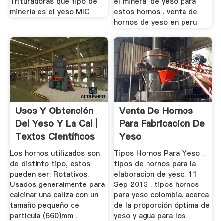
Trituradoras que tipo de
el mineral de yeso para
mineria es el yeso MIC
estos hornos . venta de
hornos de yeso en peru
Usos Y Obtención
Venta De Hornos
Del Yeso Y La Cal |
Para Fabricacion De
Textos Científicos
Yeso
Los hornos utilizados son
Tipos Hornos Para Yeso .
de distinto tipo, estos
tipos de hornos para la
pueden ser: Rotativos.
elaboracion de yeso. 11
Usados generalmente para
Sep 2013 . tipos hornos
calcinar una caliza con un
para yeso colombia. acerca
tamaño pequeño de
de la proporción óptima de
partícula (660)mm .
yeso y agua para los