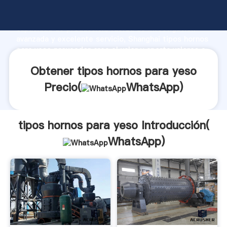
tipos hornos para yeso fabricante Agarrando fuerte
capacidad de producción, fuerza de investigación
avanzada y excelente servicio, Shanghai tipos hornos
para yeso proveedor crea el valor y aporta valores a
todos los clientes.
Obtener tipos hornos para yeso
Precio(
WhatsApp
)
tipos hornos para yeso Introducción(
WhatsApp
)