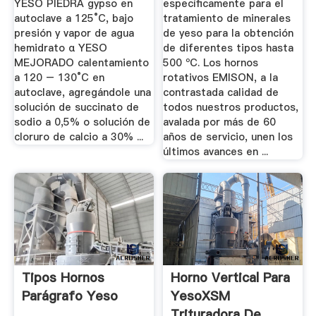
YESO PIEDRA gypso en
específicamente para el
autoclave a 125°C, bajo
tratamiento de minerales
presión y vapor de agua
de yeso para la obtención
hemidrato α YESO
de diferentes tipos hasta
MEJORADO calentamiento
500 ºC. Los hornos
a 120 – 130°C en
rotativos EMISON, a la
autoclave, agregándole una
contrastada calidad de
solución de succinato de
todos nuestros productos,
sodio a 0,5% o solución de
avalada por más de 60
cloruro de calcio a 30% ...
años de servicio, unen los
últimos avances en ...
Tipos Hornos
Horno Vertical Para
Parágrafo Yeso
YesoXSM
Trituradora De