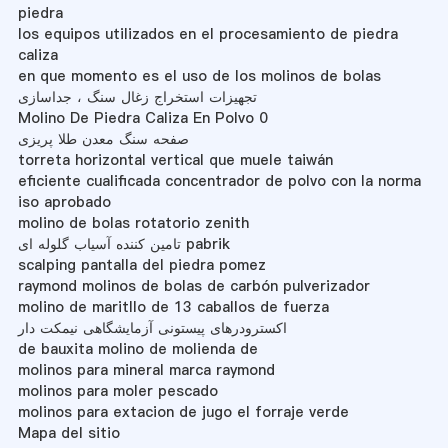
piedra
los equipos utilizados en el procesamiento de piedra
caliza
en que momento es el uso de los molinos de bolas
تجهیزات استخراج زغال سنگ ، جداسازی
Molino De Piedra Caliza En Polvo 0
صفحه سنگ معدن طلا پریزی
torreta horizontal vertical que muele taiwán
eficiente cualificada concentrador de polvo con la norma
iso aprobado
molino de bolas rotatorio zenith
تامین کننده آسیاب گلوله ای pabrik
scalping pantalla del piedra pomez
raymond molinos de bolas de carbón pulverizador
molino de maritllo de 13 caballos de fuerza
اکسترودرهای پیستونی آزمایشگاهی نیمکت دار
de bauxita molino de molienda de
molinos para mineral marca raymond
molinos para moler pescado
molinos para extacion de jugo el forraje verde
Mapa del sitio