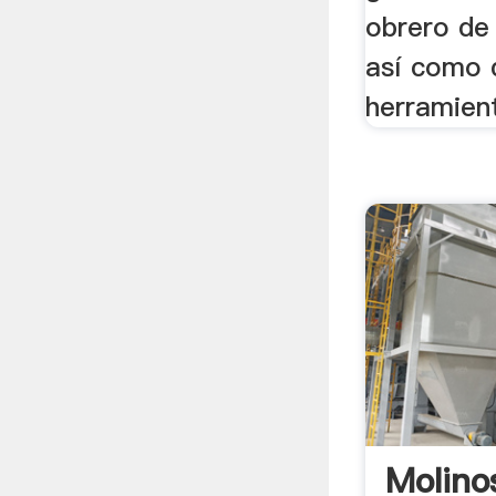
obrero de 
así como 
herramient
Molino