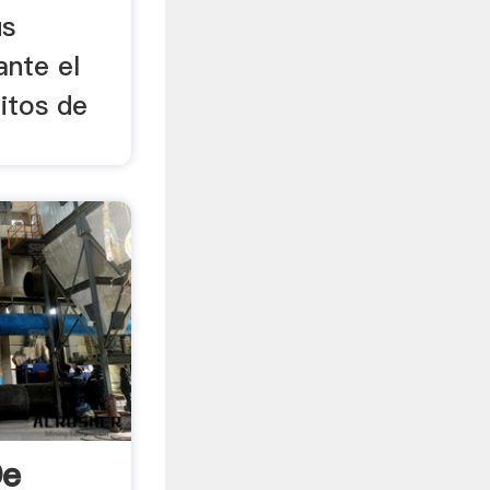
us
ante el
bitos de
De