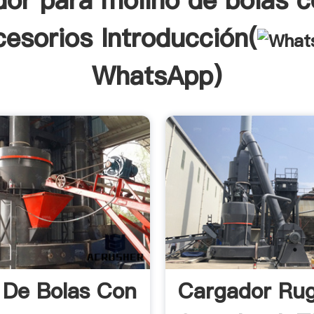
dor para molino de bolas c
cesorios Introducción(
WhatsApp
)
 De Bolas Con
Cargador Ru