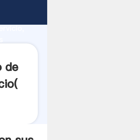
ios
ucción,
rvicio,
s
ores a
o de
cio(