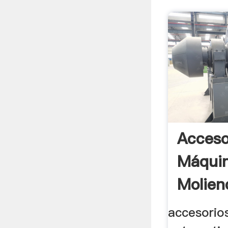
Acceso
Máqui
Molien
accesorio