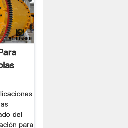
Para
olas
licaciones
las
ado del
ación para