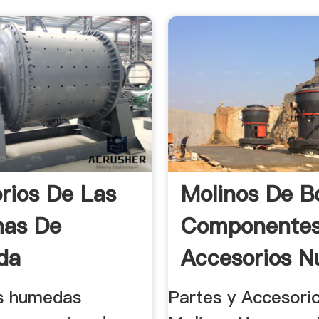
rios De Las
Molinos De B
nas De
Componente
da
Accesorios N
Usados Y ...
s humedas
Partes y Accesori