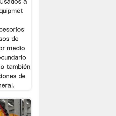
 Usados a
Equipmet
cesorios
sos de
por medio
ecundario
mo también
ciones de
eral.