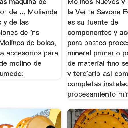
as maquina de
Molinos Nuevos y
or de ... Molienda
la Venta Savona 
 y de las
es su fuente de
iones de ins
componentes y ac
 Molinos de bolas,
para bastos proce
da accesorios para
mineral primario 
de molino de
de material fino s
humedo;
y terciario así co
completas instala
procesamiento min