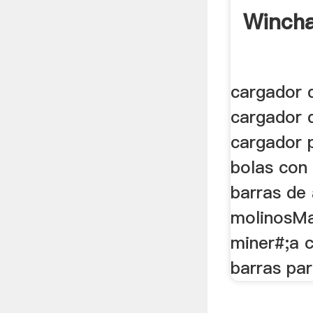
Wincha
cargador 
cargador d
cargador 
bolas con 
barras de
molinosMa
miner#;a 
barras par