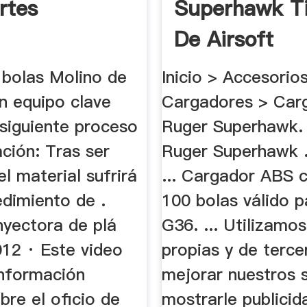
rtes
Superhawk T
De Airsoft
 bolas Molino de
Inicio > Accesorio
n equipo clave
Cargadores > Car
 siguiente proceso
Ruger Superhawk.
ción: Tras ser
Ruger Superhawk .
el material sufrirá
... Cargador ABS 
edimiento de .
100 bolas válido p
nyectora de plá
G36. ... Utilizamo
012 · Este video
propias y de terce
información
mejorar nuestros s
bre el oficio de
mostrarle publicid