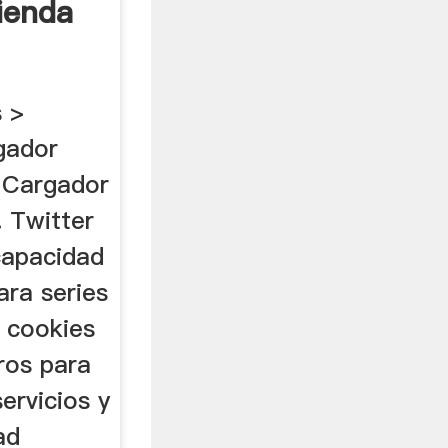
ienda
s >
gador
 Cargador
 Twitter
capacidad
ara series
s cookies
ros para
ervicios y
ad