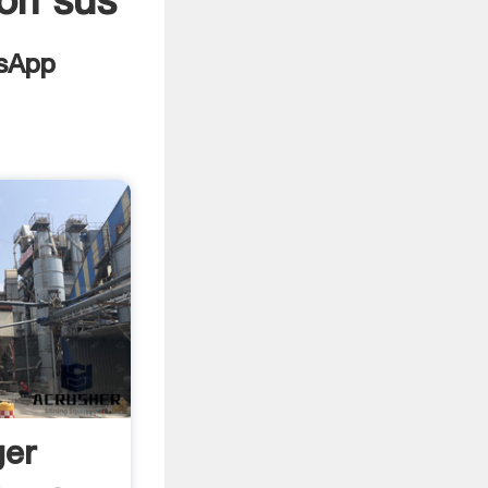
on sus
ger