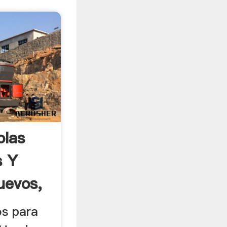
olas
s Y
uevos,
os para