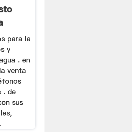
sto
a
s para la
s y
agua . en
la venta
léfonos
 . de
con sus
les,
.