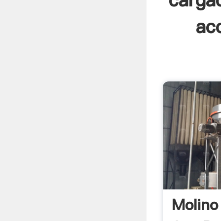
carga
ac
Molino