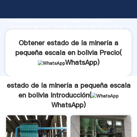
estado de la minería a pequeña escala en bolivia
fabricante Agarrando fuerte capacidad de
producción, fuerza de investigación avanzada y
excelente servicio, Shanghai estado de la minería a
pequeña escala en bolivia proveedor crea el valor y
aporta valores a todos los clientes.
Obtener estado de la minería a
pequeña escala en bolivia Precio(
WhatsApp
)
estado de la minería a pequeña escala
en bolivia Introducción(
WhatsApp
)