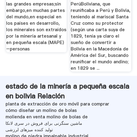
las grandes empresas;sin
PerúBoliviana, que
embargo,en muchas partes
reunificaba a Perú y Bolivia,
del mundo,en especial en
teniendo al mariscal Santa
los países en desarrollo,
Cruz como su protector
los minerales son extraídos
(según una carta suya de
por la minería artesanal y
1829, tenía ya claro el
en pequeña escala (MAPE)
sueño de convertir a
–personas
Bolivia en la Macedonia de
América del Sur, buscando
reunificar el mundo andino;
en 1829 se ...
estado de la minería a pequeña escala
en bolivia Relación
planta de extracción de oro móvil para comprar
cómo diseñar un molino de bolas
molienda en venta molino de bolas de
ماشین سنگزنی برای فروش در سری لانکا
تولید کننده میزهای لرزشی
molino de piedra impalpable industrial