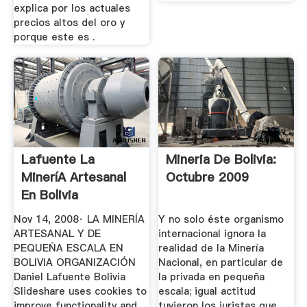
explica por los actuales
precios altos del oro y
porque este es .
Lafuente La
Mineria De Bolivia:
MineríA Artesanal
Octubre 2009
En Bolivia
OrganizacióN
Nov 14, 2008· LA MINERÍA
Y no solo éste organismo
ARTESANAL Y DE
internacional ignora la
PEQUEÑA ESCALA EN
realidad de la Minería
BOLIVIA ORGANIZACIÓN
Nacional, en particular de
Daniel Lafuente Bolivia
la privada en pequeña
Slideshare uses cookies to
escala; igual actitud
improve functionality and
tuvieron los juristas que