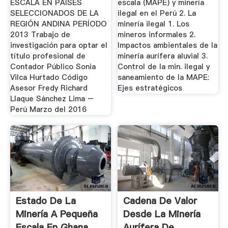
ESCALA EN PAÍSES
escala (MAPE) y minería
SELECCIONADOS DE LA
ilegal en el Perú 2. La
REGIÓN ANDINA PERÍODO
minería ilegal 1. Los
2013 Trabajo de
mineros informales 2.
investigación para optar el
Impactos ambientales de la
título profesional de
minería aurífera aluvial 3.
Contador Público Sonia
Control de la min. ilegaI y
Vilca Hurtado Código
saneamiento de la MAPE:
Asesor Fredy Richard
Ejes estratégicos
Llaque Sánchez Lima –
Perú Marzo del 2016
Estado De La
Cadena De Valor
Minería A Pequeña
Desde La Minería
Escala En Ghana
Aurífera De