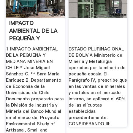
IMPACTO
AMBIENTAL DE LA
PEQUEÑA Y
MEDIANA MINERIA
1 IMPACTO AMBIENTAL
ESTADO PLURINACIONAL
EN .
DE LA PEQUEÑA Y
DE BOLIVIA Ministerio de
MEDIANA MINERIA EN
Minería y Metalurgia
CHILE * José Miguel
operados por la minería de
Sánchez C. ** Sara María
pequeña escala. El
Enríquez B. Departamento
Parágrafo IV, prescribe que
de Economía de la
en las ventas de minerales
Universidad de Chile
y metales en el mercado
Documento preparado para
interno, se aplicará el 60%
la División de Industria y
de las alícuotas
Minería del Banco Mundial
establecidas
en el marco del Proyecto
precedentemente.
Environmental Study of
CONSIDERANDO Ill:
Artisanal, Small and