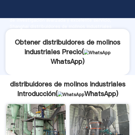
distribuidores de molinos industriales fabricante
Agarrando fuerte capacidad de producción, fuerza
de investigación avanzada y excelente servicio,
Shanghai distribuidores de molinos industriales
proveedor crea el valor y aporta valores a todos los
clientes.
Obtener distribuidores de molinos
industriales Precio(
WhatsApp
)
distribuidores de molinos industriales
Introducción(
WhatsApp
)