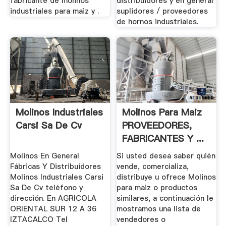
fabricante de molinos
distribuidores y en general
industriales para maiz y .
suplidores / proveedores
de hornos industriales.
Molinos Industriales
Molinos Para Maiz
Carsi Sa De Cv
PROVEEDORES,
FABRICANTES Y ...
Molinos En General
Si usted desea saber quién
Fábricas Y Distribuidores
vende, comercializa,
Molinos Industriales Carsi
distribuye u ofrece Molinos
Sa De Cv teléfono y
para maiz o productos
dirección. En AGRICOLA
similares, a continuación le
ORIENTAL SUR 12 A 36
mostramos una lista de
IZTACALCO Tel
vendedores o