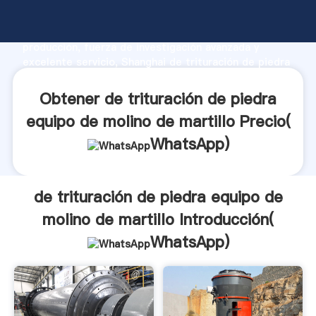
de trituración de piedra equipo de molino de martillo
fabricante Agarrando fuerte capacidad de
producción, fuerza de investigación avanzada y
excelente servicio, Shanghai de trituración de piedra
equipo de molino de martillo proveedor crea el valor
y aporta valores a todos los clientes.
Obtener de trituración de piedra
equipo de molino de martillo Precio(
WhatsApp
)
de trituración de piedra equipo de
molino de martillo Introducción(
WhatsApp
)