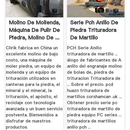
Molino De Molienda,
Serie Pch Anillo De
Máquina De Pulir De
Piedra Trituradora
Piedra, Molino De ...
De Martillo
Clirik fabrica en China un
PCH Serie Anillo
excelente molino de bajo
trituradora de martillo ...
costo, una máquina de
álogo de fabricantes de A
moler piedra, un equipo de
anillo del engranaje molino
molienda y un equipo de
de bolas de, piedra de
trituración utilizados en
trituracion Trituradora de
canteras para la piedra, el
... Sobre el precio. pcd
mineral y el mineral, la
huazn trituradora de
trituración, el apósito, el
martillos corshamcan .uk ...
reciclaje con tecnología
Obtener precio serie pc
avanzada y un buen servicio
trituradora de martillo de
postventa. Bienvenidos a
piedra equipo PC series ...
disfrutar de nuestros
trituradora de martillos
productos.
anillo pch ...