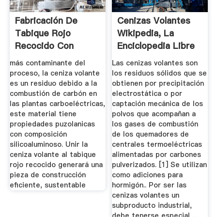
Fabricación De
Cenizas Volantes
Tabique Rojo
Wikipedia, La
Recocido Con
Enciclopedia Libre
Agregado De ...
más contaminante del
Las cenizas volantes son
proceso, la ceniza volante
los residuos sólidos que se
es un residuo debido a la
obtienen por precipitación
combustión de carbón en
electrostática o por
las plantas carboeléctricas,
captación mecánica de los
este material tiene
polvos que acompañan a
propiedades puzolanicas
los gases de combustión
con composición
de los quemadores de
silicoaluminoso. Unir la
centrales termoeléctricas
ceniza volante al tabique
alimentadas por carbones
rojo recocido generará una
pulverizados. [1] Se utilizan
pieza de construcción
como adiciones para
eficiente, sustentable
hormigón.. Por ser las
cenizas volantes un
subproducto industrial,
debe tenerse especial ...