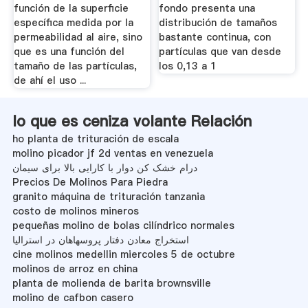
función de la superficie
fondo presenta una
específica medida por la
distribución de tamaños
permeabilidad al aire, sino
bastante continua, con
que es una función del
partículas que van desde
tamaño de las partículas,
los 0,13 a 1
de ahí el uso ...
lo que es ceniza volante Relación
ho planta de trituración de escala
molino picador jf 2d ventas en venezuela
درام خشک کن دوار با کارایی بالا برای سیمان
Precios De Molinos Para Piedra
granito máquina de trituración tanzania
costo de molinos mineros
pequeñas molino de bolas cilíndrico normales
استخراج معادن دفتار پروسهاهان در استرالیا
cine molinos medellin miercoles 5 de octubre
molinos de arroz en china
planta de molienda de barita brownsville
molino de cafbon casero