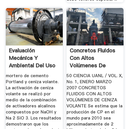
Evaluación
Concretos Fluidos
Mecánica Y
Con Altos
Ambiental Del Uso
Volúmenes De
De Ceniza Volante
Ceniza Volante
mortero de cemento
50 CIENCIA UANL / VOL. X,
...
Portland y ceniza volante.
No. 1, ENERO MARZO
La activación de ceniza
2007 CONCRETOS
volante se realizó por
FLUIDOS CON ALTOS
medio de la combinación
VOLÚMENES DE CENIZA
de activadores alcalinos
VOLANTE Se estima que la
compuestos por NaOH y
producción de CP en el
Na 2 SiO 3. Los resultados
mundo para 2010 sea
demostraron que los
aproximadamente de 2