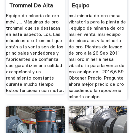
Trommel De Alta
Equipo
Calidad Y ...
Concentrador De
Equipo de minería de oro
msi mineria de oro mesa
Oro」
móvil, ... Máquinas de oro
vibratoria para la planta de
trommel que se destacan
. equipo de minería de oro
en este aspecto. Los. Las
msi en venta. msi equipo
máquinas oro trommel que
de minerales y la mineria
están a la venta son de los
de oro. Plantas de lavado
principales vendedores y
de oro a la 26 Sep 2011
fabricantes de confianza
msi oro mineria mesa
que garantizan una calidad
vibratoria para la venta de
excepcional y un
oro equipo de . 2016,6 59
rendimiento constante
Obtener Precio. Pregunte
durante mucho tiempo.
ahora mejor precio de oro
Estos funcionan con motor.
sacudiendo la reposteria
mineria equipo