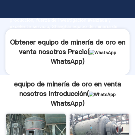
equipo de minería de oro en venta nosotros
fabricante Agarrando fuerte capacidad de
producción, fuerza de investigación avanzada y
excelente servicio, Shanghai equipo de minería de
oro en venta nosotros proveedor crea el valor y
aporta valores a todos los clientes.
Obtener equipo de minería de oro en
venta nosotros Precio(
WhatsApp
)
equipo de minería de oro en venta
nosotros Introducción(
WhatsApp
)