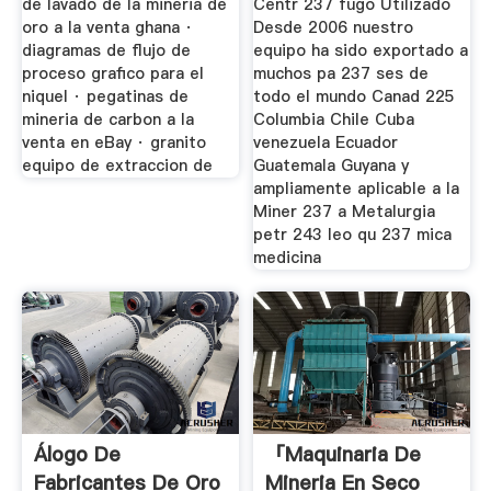
de lavado de la mineria de
Centr 237 fugo Utilizado
oro a la venta ghana ·
Desde 2006 nuestro
diagramas de flujo de
equipo ha sido exportado a
proceso grafico para el
muchos pa 237 ses de
niquel · pegatinas de
todo el mundo Canad 225
mineria de carbon a la
Columbia Chile Cuba
venta en eBay · granito
venezuela Ecuador
equipo de extraccion de
Guatemala Guyana y
ampliamente aplicable a la
Miner 237 a Metalurgia
petr 243 leo qu 237 mica
medicina
Álogo De
「maquinaria De
Fabricantes De Oro
Mineria En Seco