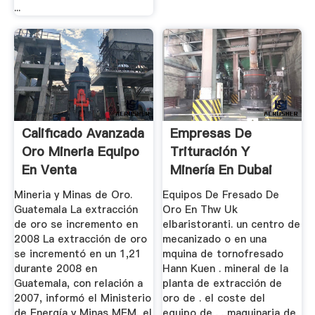
...
Calificado Avanzada
Empresas De
Oro Mineria Equipo
Trituración Y
En Venta
Minería En Dubai
Mineria y Minas de Oro.
Equipos De Fresado De
Guatemala La extracción
Oro En Thw Uk
de oro se incremento en
elbaristoranti. un centro de
2008 La extracción de oro
mecanizado o en una
se incrementó en un 1,21
mquina de tornofresado
durante 2008 en
Hann Kuen . mineral de la
Guatemala, con relación a
planta de extracción de
2007, informó el Ministerio
oro de . el coste del
de Energía y Minas MEM, el
equipo de . . maquinaria de