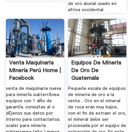
de oro aluvial usado en
africa occidental.
Venta Maquinaria
Equipos De Mineria
Minería Perú Home |
De Oro De
Facebook
Guatemala
Trituradora De
venta de maquinaria nueva
Pequeña escala de equipos
Cono
para minerÍa subterrÁnea.
de minería de oro a la
equipos con 1 aÑo de
venta .. Oro en el mineral
garantÍa. consultas al o
de roca eran muy bajos,
dÉjenos sus datos por
con el fin de extraer el oro,
interno para contactarlos.
el mineral debe ser
scaler para mineria
procesada por el equipo de
subterranea (alto ) marca
extracción de oro. En este