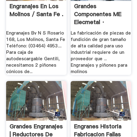
Engranajes En Los
Grandes
Molinos / Santa Fe .
Componentes ME
Elecmetal ·
Presencia Y
Engranajes Bv N S Rosario
La fabricación de piezas de
Distribución.
168, Los Molinos, Santa Fe
fundición de gran tamaño
Teléfono: (03464) 4953....
de alta calidad para uso
Para caja de
industrial requiere de un
autodescargable Gentili,
proveedor que ...
necesitamos 2 piñones
Engranajes y piñones para
cónicos de...
molinos
Grandes Engranajes
Engranes Historia
| Reductores De
Fabricacion Fallas