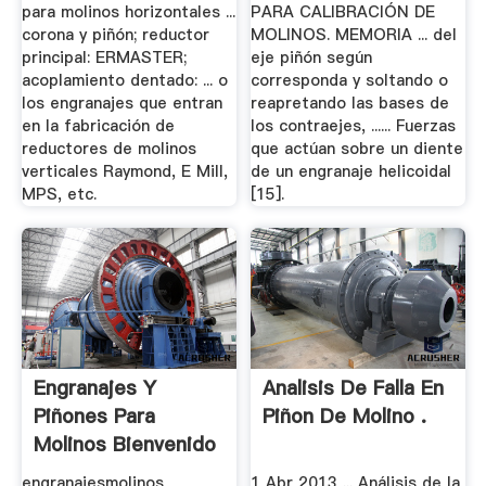
para molinos horizontales ...
PARA CALIBRACIÓN DE
corona y piñón; reductor
MOLINOS. MEMORIA ... del
principal: ERMASTER;
eje piñón según
acoplamiento dentado: ... o
corresponda y soltando o
los engranajes que entran
reapretando las bases de
en la fabricación de
los contraejes, ...... Fuerzas
reductores de molinos
que actúan sobre un diente
verticales Raymond, E Mill,
de un engranaje helicoidal
MPS, etc.
[15].
Engranajes Y
Analisis De Falla En
Piñones Para
Piñon De Molino .
Molinos Bienvenido
A.
engranajesmolinos
1 Abr 2013 ... Análisis de la