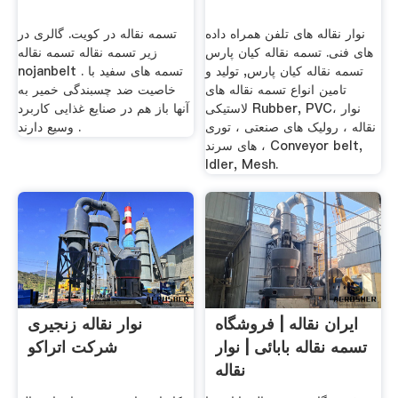
نوار نقاله های تلفن همراه داده
تسمه نقاله در کویت. گالری در
های فنی. تسمه نقاله کیان پارس
زیر تسمه نقاله تسمه نقاله
تسمه نقاله کیان پارس, تولید و
nojanbelt . تسمه های سفید با
تامین انواع تسمه نقاله های
خاصیت ضد چسبندگی خمیر به
لاستیکی Rubber, PVC، نوار
آنها باز هم در صنایع غذایی کاربرد
نقاله ، رولیک های صنعتی ، توری
وسیع دارند .
های سرند ، Conveyor belt,
Idler, Mesh.
ایران نقاله | فروشگاه
نوار نقاله زنجیری
تسمه نقاله بابائی | نوار
شرکت اتراکو
نقاله