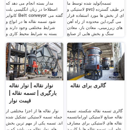
تولید شده توسط ما(تسمه
مدار بسته انجام می دهد که
لاستیکی و pvc) در طیف گسترده
اصطلاحا در زبان انگلیسی بلت
ای از بخش ها مورد استفاده قرار
کانوایر Belt conveyor گفته می
می گیرد.این محدوده از راه آهن
شود تسمه نقاله ها در انواع و
های زیرزمینی، معادن باز، معادن
شرایط مختلفی وجود دارند و
سنگ و بخش هایی از صنایع
بسته به شرایط محیط کاری و
گالری برای نقاله
نوار نقاله | نوار نفاله
بارگیری | تسمه نقاله |
قیمت نوار
گالری تسمه نقاله شکسته. تسمه
نوار نقاله ها از اجزا مختلفی از
نقاله صنایع لاستیکی اورامانتسمه
جمله تسمه لاستیکی تشکیل شده
نقاله های لاستیکی برای مصارف
اند. تسمه یکی از مهم ترین بخش
عام. این تسمه نقاله ها با کاربرد
های نوار نقاله می باشد که بر