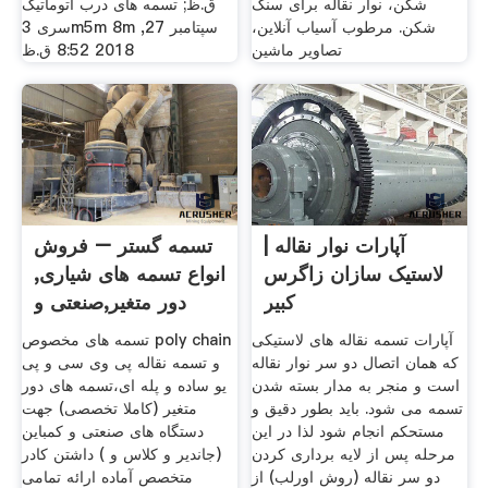
شکن، نوار نقاله برای سنگ
ق.ظ; تسمه های درب اتوماتیک
شکن. مرطوب آسیاب آنلاین،
سری 3m5m 8m سپتامبر 27,
تصاویر ماشین
2018 8:52 ق.ظ
آپارات نوار نقاله |
تسمه گستر – فروش
لاستیک سازان زاگرس
انواع تسمه های شیاری,
کبیر
دور متغیر,صنعتی و
آپارات تسمه نقاله های لاستیکی
تسمه های مخصوص poly chain
که همان اتصال دو سر نوار نقاله
و تسمه نقاله پی وی سی و پی
است و منجر به مدار بسته شدن
یو ساده و پله ای،تسمه های دور
تسمه می شود. باید بطور دقیق و
متغیر (کاملا تخصصی) جهت
مستحکم انجام شود لذا در این
دستگاه های صنعتی و کمباین
مرحله پس از لایه برداری کردن
(جاندیر و کلاس و ) داشتن کادر
دو سر نقاله (روش اورلب) از
متخصص آماده ارائه تمامی