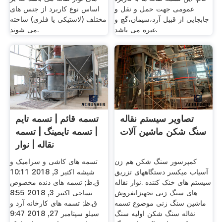
عمومی جهت حمل و نقل و
اساس نوع کاربرد از جنس های
جابجایی از قبیل آرد،سیمان،گچ و
مختلف (لاستیکی یا فلزی) ساخته
غیره می باشد.
می شوند.
تصاویر سیستم نقاله
تسمه قائم | تسمه تایم
سنگ شکن ماشین آلات
| تسمه تایمینگ | تسمه
نقاله | نوار
کمپرسور سنگ شکن هم زن
تسمه های کاشی و سرامیک و
آسیاب میکسر دستگاههای تزریق
شیشه اکتبر 3, 2018 10:11
سیستم های خنک کننده .نوار نقاله
ق.ظ; تسمه های دنده مخصوص
های سنگ زنی تجهیزاتفروش
نساجی اکتبر 3, 2018 8:55
ماشین سنگ زنی موضوع تسمه
ق.ظ; تسمه های کارخانه آرد و
نقاله سنگ شکن اولیه سنگ
سیلو سپتامبر 27, 2018 9:47