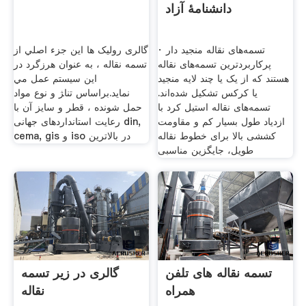
دانشنامهٔ آزاد
· تسمه‌های نقاله منجید دار
گالری رولیک ها اين جزء اصلي از
پرکاربردترین تسمه‌های نقاله
تسمه نقاله ، به عنوان هرزگرد در
هستند که از یک یا چند لایه منجید
اين سيستم عمل مي
یا کرکس تشکیل شده‌اند.
نمايد.براساس تنا‍ژ و نوع مواد
تسمه‌های نقاله استیل کرد با
حمل شونده ، قطر و سايز آن با
ازدیاد طول بسیار کم و مقاومت
رعایت استانداردهای جهانی din,
کششی بالا برای خطوط نقاله
cema, gis و iso در بالاترین
طویل، جایگزین مناسبی
تسمه نقاله های تلفن
گالری در زیر تسمه
همراه
نقاله