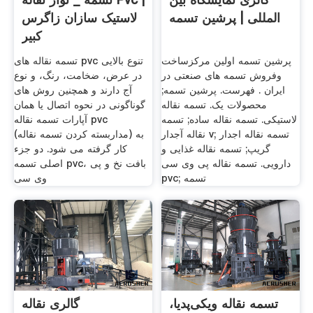
المللی | پرشین تسمه
لاستیک سازان زاگرس
کبیر
پرشین تسمه اولین مرکزساخت
تسمه نقاله های pvc تنوع بالایی
وفروش تسمه های صنعتی در
در عرض، ضخامت، رنگ، و نوع
ایران . فهرست. پرشین تسمه;
آج دارند و همچنین روش های
محصولات یک. تسمه نقاله
گوناگونی در نحوه اتصال یا همان
لاستیکی. تسمه نقاله ساده; تسمه
آپارات تسمه نقاله pvc
نقاله آجدار v; تسمه نقاله اجدار
(مداربسته کردن تسمه نقاله) به
گریپ; تسمه نقاله غذایی و
کار گرفته می شود. دو جزء
دارویی. تسمه نقاله پی وی سی
اصلی تسمه pvc، بافت نخ و پی
pvc; تسمه
وی سی
تسمه نقاله ویکی‌پدیا،
گالری نقاله