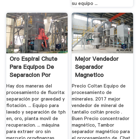
su equipo ...
Oro Espiral Chute
Mejor Vendedor
Para Equipos De
Separador
Separacion Por
Magnetico
Gravedad
Hay dos maneras del
Precio Coltan Equipo de
procesamiento de fluorita:
procesamiento de
separación por gravedad y
minerales. 2017 mejor
flotación. ... Equipo para
vendedor de mineral de
lavado y separación de tph
tantalio coltán precio .
en, oro, planta movil de
Buen Precio concentrador
recuperacion. ... máquina
magnético, Tambor
para extraer oro sin
separador magnético para
mercurio oroyfinanzas
el procesamiento de. Chat