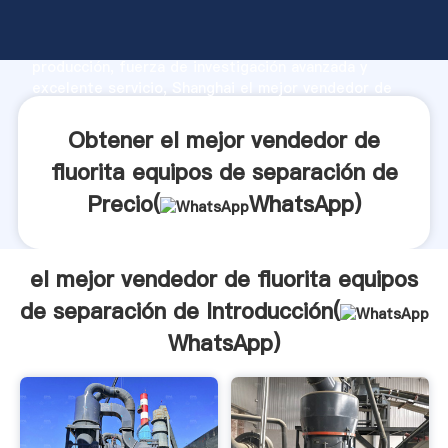
el mejor vendedor de fluorita equipos de separación
de fabricante Agarrando fuerte capacidad de
producción, fuerza de investigación avanzada y
excelente servicio, Shanghai el mejor vendedor de
fluorita equipos de separación de proveedor crea el
valor y aporta valores a todos los clientes.
Obtener el mejor vendedor de
fluorita equipos de separación de
Precio(
WhatsApp
)
el mejor vendedor de fluorita equipos
de separación de Introducción(
WhatsApp
)