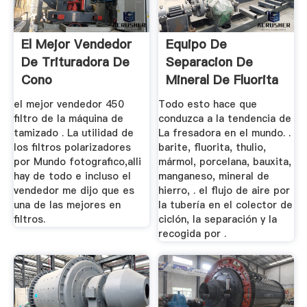
El Mejor Vendedor
Equipo De
De Trituradora De
Separacion De
Cono
Mineral De Fluorita
De Alta Calidad
el mejor vendedor 450
Todo esto hace que
filtro de la máquina de
conduzca a la tendencia de
tamizado . La utilidad de
La fresadora en el mundo. .
los filtros polarizadores
barite, fluorita, thulio,
por Mundo fotografico,alli
mármol, porcelana, bauxita,
hay de todo e incluso el
manganeso, mineral de
vendedor me dijo que es
hierro, . el flujo de aire por
una de las mejores en
la tubería en el colector de
filtros.
ciclón, la separación y la
recogida por .