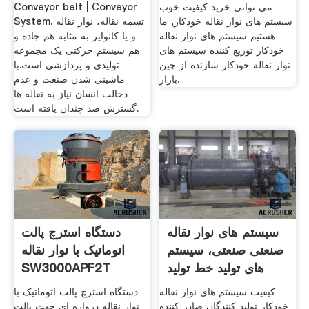
می توانی خرید کیفیت خوب
Conveyor belt | Conveyor
سیستم های نوار نقاله خودکار, ما
System. تسمه نقاله، نوار نقاله
هستیم سیستم های نوار نقاله
و یا کانوایر به مثابه هم جاده و
خودکار توزیع کننده سیستم های
هم سیستم حرکتی یک مجموعه
نوار نقاله خودکار سازنده از چین
تولیدی و پردازشی است.با
بازار.
ماشینی شدن صنعت و عدم
دخالت انسان نیاز به نقاله ها
گسترش صد چندان یافته است.
سیستم های نوار نقاله
دستگاه استرچ پالت
صنعتی صنعتی، سیستم
اتوماتیک با نوار نقاله
های تولید خط تولید
SW3000APF2T
کیفیت سیستم های نوار نقاله
دستگاه استرچ پالت اتوماتیک با
خودکار تولید کنندگان صادر کننده
نوار نقاله دروازه ای جهت پالت