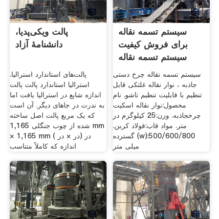
سیستم تسمه نقاله
پالت ویکی‌پدیا،
برای فروش کیفیت
دانشنامهٔ آزاد
سیستم تسمه نقاله
تامین
سیستم تسمه نقاله چرخ دستی
پالت‌های استاندارد استرالیا.
جاذبه ، نوار نقاله غلتکی قابل
استرالیا استاندارد پالت پالت
تنظیم با قابلیت تنظیم تاشو. نام
اندازه شایع در استرالیا یافت اما
محصول:نوار نقاله اسکیت
به ندرت در جاهای دیگر. آن است
چرخجاذبه. وزن:25 کیلوگرم در
که یک مربع پالت اصل ساخته
متر. مواد قاب:فولاد کربن.
شده از چوب جنگلی 1,165 mm
گسترده (w):500/600/800
× 1,165 mm ( در × در) در
میلی متر
اندازه که کاملاً متناسب