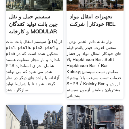
تجهیزات انتقال مواد
سیستم حمل و نقل
خودکار | شرکت REL
چین پالت تولید کنندگان
و کارخانه MODULAR
نوار نقاله دائم الخمر بودن ;
سیستم انتقال پالت مات (pts) از
منحنی قدرت; فیدر پالت; فیلم
pts1، pts1h، pts2، pts4 و
های خودکار انتقال مواد; پر فشار
pts5 تشکیل شده است که در
بالا Hopkinson Bar. Split
اندازه و بار مجاز متفاوت هستند.
Hopkinson Bar / Bar
PTS شامل اجزای استاندارد
Kolsky; مطمئن تست سیستم;
شده می شود که می توانند
خدمات تست سرعت بالا; پیشنهاد
آزادانه با واحد های دیگر در نظر
SHPB / Kolsky Bar ارزش و
گرفته شوند تا با شرایط تولید
مشتریان; مطمئن آزمون سیستم
سازگار باشند.
پشتیبانی