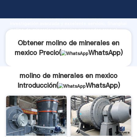
molino de minerales en mexico fabricante Agarrando
fuerte capacidad de producción, fuerza de
investigación avanzada y excelente servicio, Shanghai
molino de minerales en mexico proveedor crea el
valor y aporta valores a todos los clientes.
Obtener molino de minerales en
mexico Precio(
WhatsApp
)
molino de minerales en mexico
Introducción(
WhatsApp
)