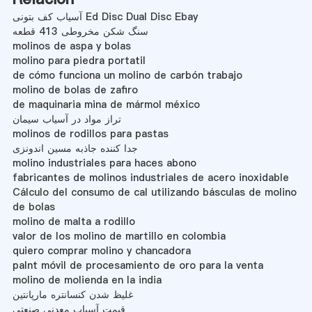
آسیاب کف بتونی Ed Disc Dual Disc Ebay
سنگ شکن مخروطی 413 قطعه
molinos de aspa y bolas
molino para piedra portatil
de cómo funciona un molino de carbón trabajo
molino de bolas de zafiro
de maquinaria mina de mármol méxico
تراز مواد در آسیاب سیمان
molinos de rodillos para pastas
جدا کننده جاذبه مسین اندونزی
molino industriales para haces abono
fabricantes de molinos industriales de acero inoxidable
Cálculo del consumo de cal utilizando básculas de molino
de bolas
molino de malta a rodillo
valor de los molino de martillo en colombia
quiero comprar molino y chancadora
palnt móvil de procesamiento de oro para la venta
molino de molienda en la india
غلیظ شدن کنسانتره مارپانتین
قیمت آسیاب معدنی صنعتی