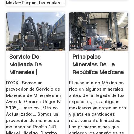
MéxicoTuxpan, las cuales ..
Servicio De
Principales
Molienda De
Minerales De La
Minerales |
República Mexicana
...
DYOXI: Somos un
El subsuelo de México es
proveedor de Servicio de
rico en algunos minerales,
Molienda de Minerales en
antes de la llegada de los
Avenida Gerardo Unger Nº
españoles, los antiguos
5395, ... mexico . México.
mexicanos ya obtenían oro
Actualizado: ... Somos un
y plata en cantidades
proveedor de molinos de
relativamente limitadas.
molienda en Pocito 141
Las primeras minas que
Miguel Hidalgo, Distrito
abrieron los españoles se