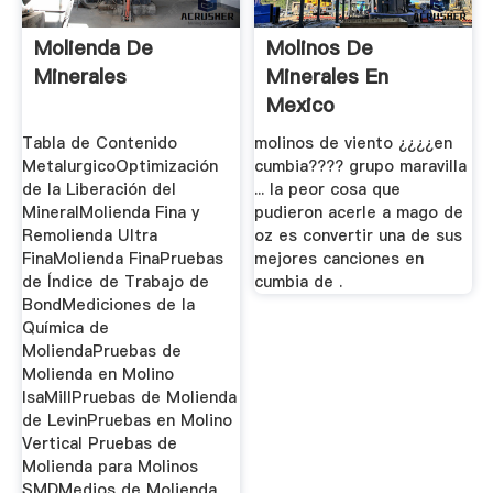
Molienda De
Molinos De
Minerales
Minerales En
Mexico
Tabla de Contenido
molinos de viento ¿¿¿¿en
MetalurgicoOptimización
cumbia???? grupo maravilla
de la Liberación del
... la peor cosa que
MineralMolienda Fina y
pudieron acerle a mago de
Remolienda Ultra
oz es convertir una de sus
FinaMolienda FinaPruebas
mejores canciones en
de Índice de Trabajo de
cumbia de .
BondMediciones de la
Química de
MoliendaPruebas de
Molienda en Molino
IsaMillPruebas de Molienda
de LevinPruebas en Molino
Vertical Pruebas de
Molienda para Molinos
SMDMedios de Molienda