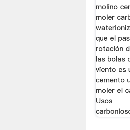
molino ce
moler car
waterioni
que el pas
rotación d
las bolas 
viento es 
cemento u
moler el c
Usos
carbonlos