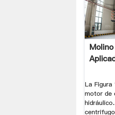
Molino
Aplica
La Figura
motor de 
hidráulico.
centrifug