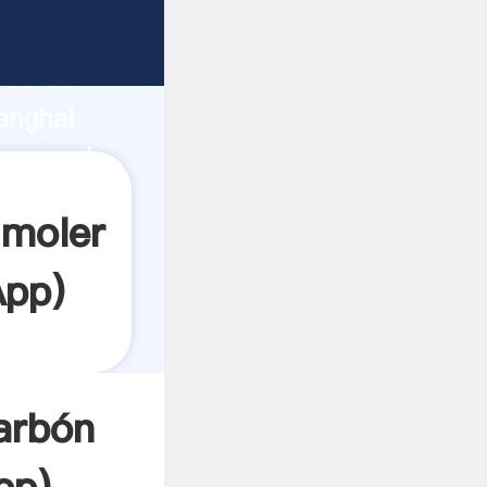
e
rza de
anghai
 crea el
 moler
App
)
arbón