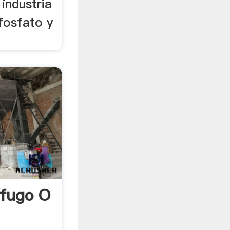
 industria
fosfato y
ífugo O