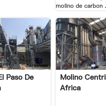
molino de carbon .
El Paso De
Molino Centr
n
Africa