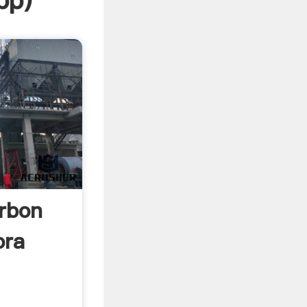
pp
)
rbon
ora