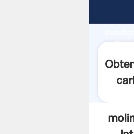
molino c
Agarrand
investig
molino c
valor y 
Obten
car
moli