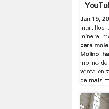
YouTu
Jan 15, 2
martillos 
mineral mo
para mole
Molino; h
molino de 
venta en 
de maíz m