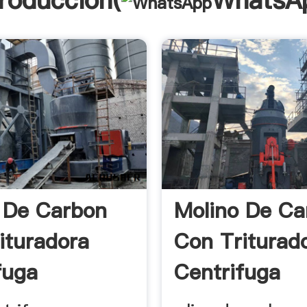
troducción(
WhatsA
 De Carbon
Molino De Ca
ituradora
Con Triturad
fuga
Centrifuga