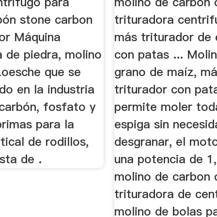
ntrifugo para
molino de carbon 
bón stone carbon
trituradora centrif
dor Máquina
más triturador de
a de piedra, molino
con patas ... Moli
Loesche que se
grano de maíz, m
ado en la industria
triturador con pat
carbón, fosfato y
permite moler tod
primas para la
espiga sin necesi
tical de rodillos,
desgranar, el moto
sta de .
una potencia de 1, 
molino de carbon 
trituradora de cent
molino de bolas p