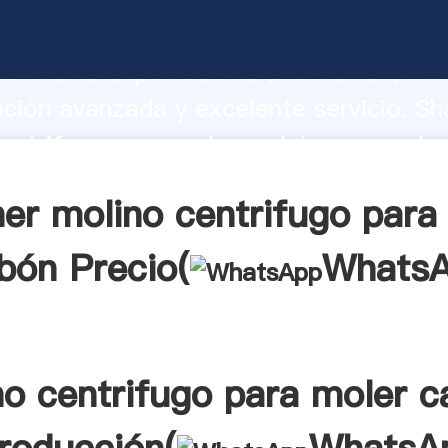
entrifugo para moler carbón fabricant
o fuerte capacidad de producción, fue
ación avanzada y excelente servicio, Sh
entrifugo para moler carbón proveedor
aporta valores a todos los clientes.
er molino centrifugo para
bón Precio(
Whats
no centrifugo para moler c