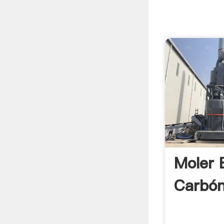
Moler 
Carbó