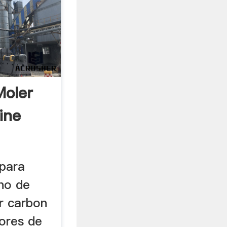
Moler
ine
 para
no de
r carbon
ores de