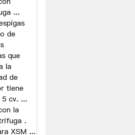
con
uga ...
 espigas
no de
ás
as que
a la
dad de
r tiene
5 cv. ...
con la
rifuga .
ara XSM ...