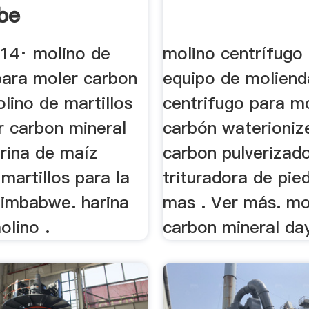
be
014· molino de
molino centrífugo
para moler carbon
equipo de moliend
lino de martillos
centrifugo para m
r carbon mineral
carbón waterioniz
arina de maíz
carbon pulverizad
martillos para la
trituradora de pie
zimbabwe. harina
mas . Ver más. mo
olino .
carbon mineral da