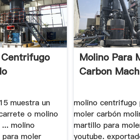
 Centrifugo
Molino Para 
do
Carbon Mach
 15 muestra un
molino centrifugo
carrete o molino
moler carbón moli
 ... molino
martillo para mole
o para moler
youtube. exportad