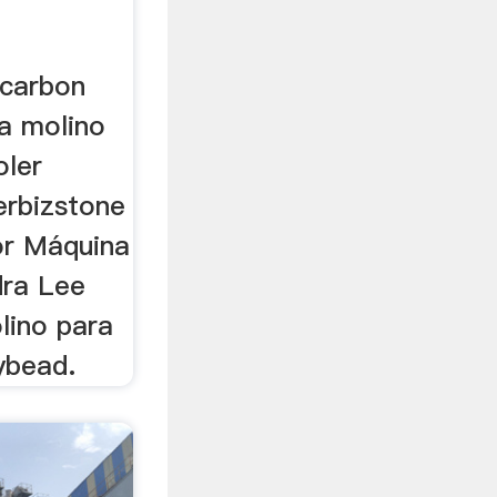
 carbon
a molino
oler
erbizstone
or Máquina
dra Lee
lino para
ybead.