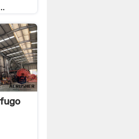
..
ifugo