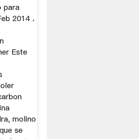
o para
Feb 2014 .
ón
her Este
s
oler
carbon
ina
dra, molino
que se