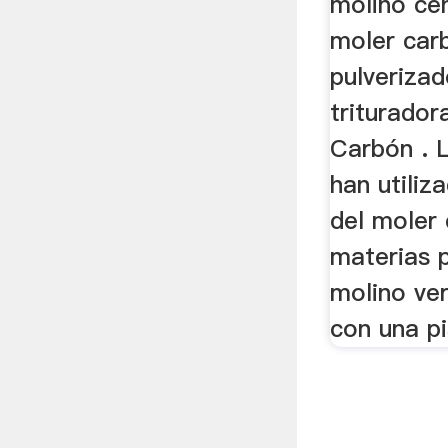
molino ce
moler car
pulveriza
triturador
Carbón . 
han utiliz
del moler 
materias 
molino ver
con una pi