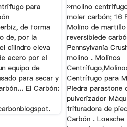
ntrifugo para
»molino centrifug
bón
moler carbón; 16 
zerbiz, de forma
Molino de martillo
o de, por la
reversiblede carb
el cilindro eleva
Pennsylvania Crus
de acero por el
molino . Molinos
un equipo de
Centrífugo,Molino
sado para secar y
Centrífugo para M
arbón... El Carbón:
Piedra parastone 
pulverizador Máqu
carbonblogspot.
trituradora de pie
Carbón . Loesche 