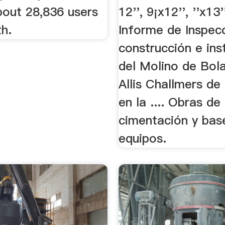
bout 28,836 users
12'', 9¡x12'', ''x13''
h.
Informe de Inspecc
construcción e ins
del Molino de Bol
Allis Challmers de 
en la .... Obras de
cimentación y bas
equipos.