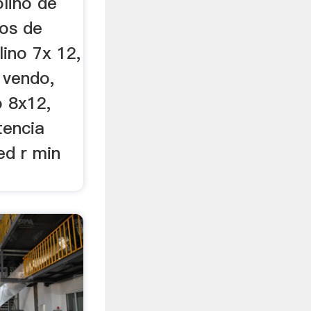
lino de
nos de
lino 7x 12,
 vendo,
o 8x12,
tencia
ed r min