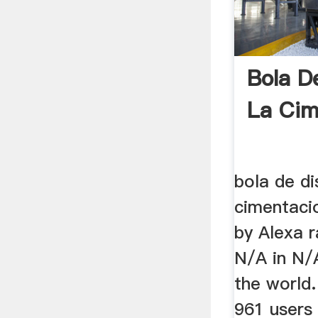
Bola D
La Cim
bola de di
cimentaci
by Alexa r
N/A in N/
the world.
961 users