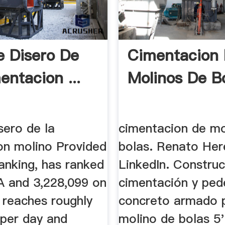
e Disero De
Cimentacion
entacion ...
Molinos De B
sero de la
cimentacion de mo
on molino Provided
bolas. Renato Here
anking, has ranked
LinkedIn. Constru
A and 3,228,099 on
cimentación y ped
 reaches roughly
concreto armado 
 per day and
molino de bolas 5''