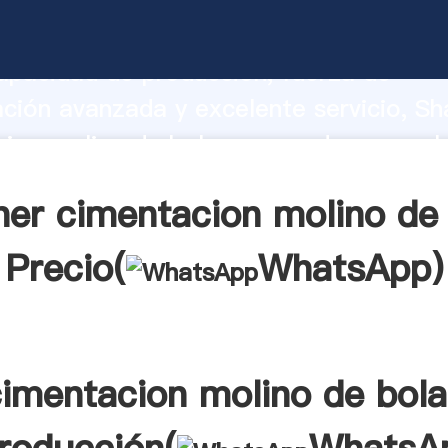
ion molino de bolas fabricante Agarra
apacidad de producción, fuerza de
ación avanzada y excelente servicio, Sh
ion molino de bolas proveedor crea el 
alores a todos los clientes.
er cimentacion molino de
Precio(
WhatsApp
)
imentacion molino de bol