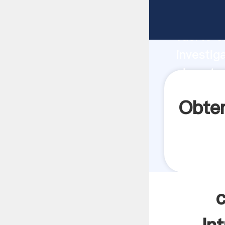
cimentac
fuerte c
investig
cimentac
aporta v
Obten
c