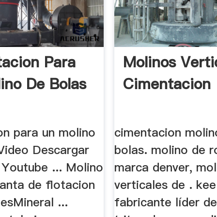
acion Para
Molinos Verti
ino De Bolas
Cimentacion
on para un molino
cimentacion molin
 Video Descargar
bolas. molino de ro
 Youtube ... Molino
marca denver, mol
anta de flotacion
verticales de . kee
esMineral ...
fabricante líder d