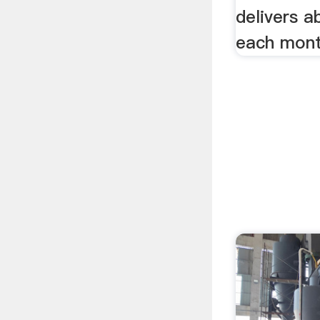
delivers a
each mont