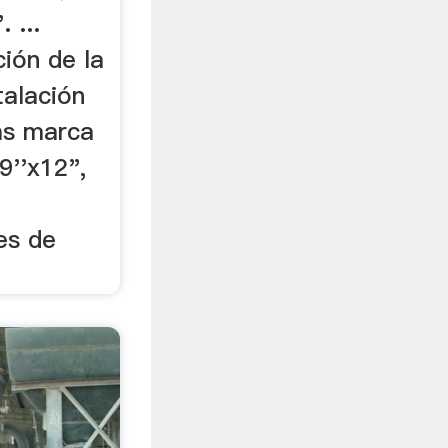
. ...
ión de la
talación
as marca
9''x12",
es de