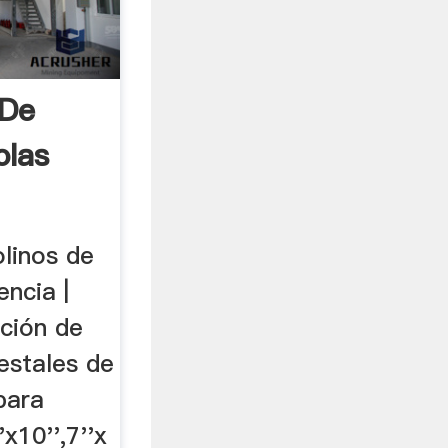
 De
olas
linos de
ncia |
cción de
estales de
para
x10'',7''x