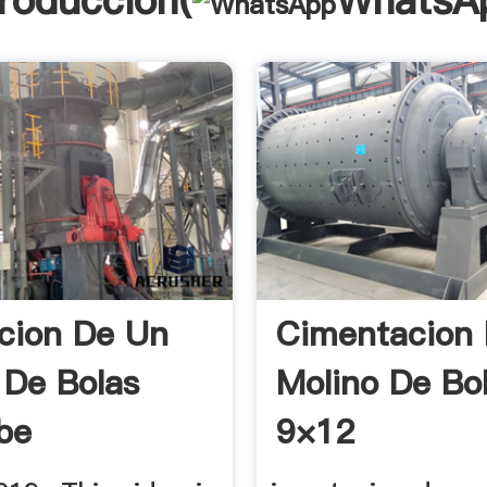
troducción(
WhatsA
cion De Un
Cimentacion
 De Bolas
Molino De Bo
be
9×12