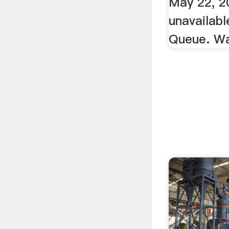
May 22, 20
unavailab
Queue. W