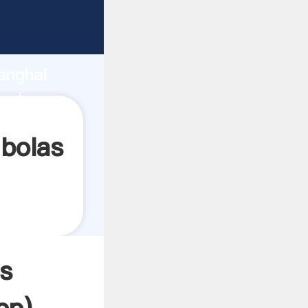
ndo
anghai
valor y
 bolas
as