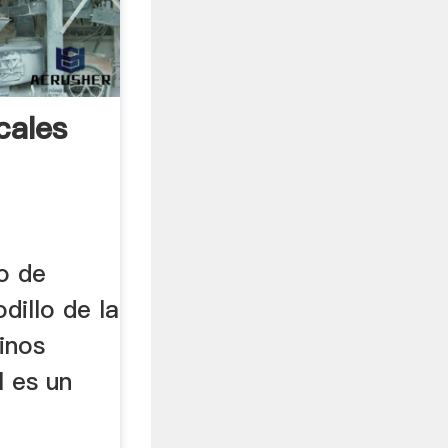
cales
o de
dillo de la
inos
l es un
e