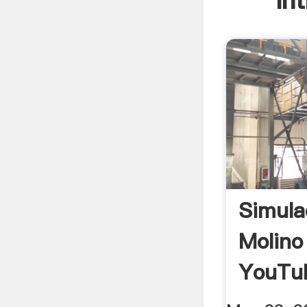
In
Simula
Molino
YouTu