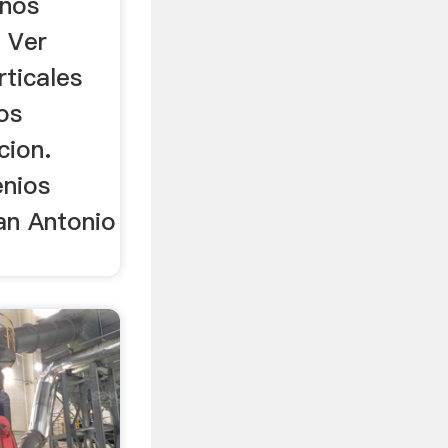
inos
. Ver
rticales
os
cion.
enios
San Antonio