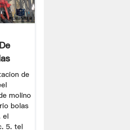
 De
las
tacion de
eel
 de molino
rio bolas
 el
. 5. tel