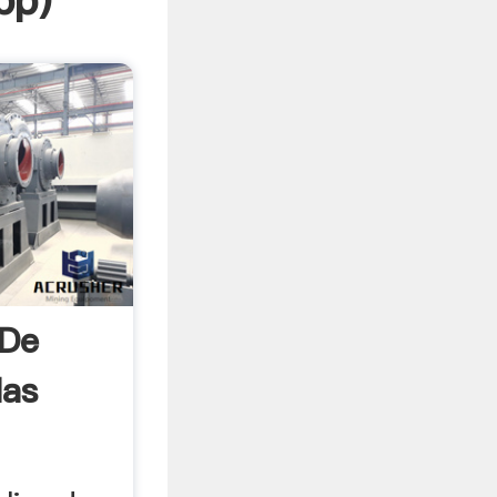
pp
)
 De
las