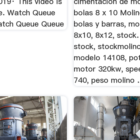
19· This video is
cimentacion de mo
le. Watch Queue
bolas 8 x 10 Moli
atch Queue Queue
bolas y barras, mo
8x10, 8x12, stock.
stock, stockmolin
modelo 14108, po
motor 320kw, spe
740, peso molino .