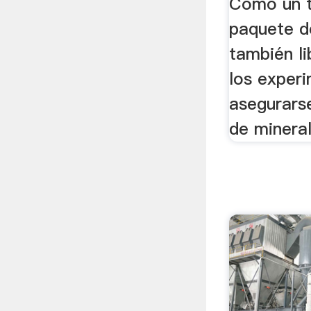
Como un t
paquete d
también l
los exper
asegurars
de mineral