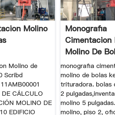
acion Molino
Monografia
as
Cimentacion
Molino De Bo
on Molino de
monografia cimen
0 Scribd
molino de bolas k
111AMB00001
trituradora. bolas
 DE CÁLCULO
2 pulgadas,inventa
CIÓN MOLINO DE
molino 5 pulgadas.
10 EDIFICIO
molino, piso 2, ofic