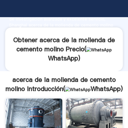
acerca de la molienda de cemento molino fabricante
Agarrando fuerte capacidad de producción, fuerza
de investigación avanzada y excelente servicio,
Shanghai acerca de la molienda de cemento molino
proveedor crea el valor y aporta valores a todos los
clientes.
Obtener acerca de la molienda de
cemento molino Precio(
WhatsApp
)
acerca de la molienda de cemento
molino Introducción(
WhatsApp
)