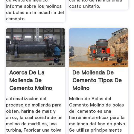
de venta en mexico.
cemento de ria molienda
informe sobre los molinos
costo unitario.
de bolas en la industria del
cemento.
Acerca De La
De Molienda De
Molienda De
Cemento Tipos De
Cemento Molino
Molino
automatizacion del
Molino de Bolas del
proceso de molienda para
Cemento Molino de bolas
obten, harina de maíz y
del cemento es una
arroz, la cual consta de un
herramienta eficaz para la
molino de martillos, una
molienda del fino de polvo.
turbina, Fabricar una tolva
Se utiliza principalmente