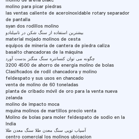
molino para picar piedras
las ventas caliente de aceroinoxidable rotary separador
de pantalla
syan dos rodillos molino
بیشترین استفاده از سنگ شکن در تامیلنادو
material mojado molinos de cesta
equipos de minería de cantera de piedra caliza
basalto chancadoras de la máquina
چگونه می توان کنسانتره سنگ منگنز بدست آورد
3200 4500 de ahorro de energía molino de bolas
Clasificados de rodil chancadora y molino
feldespato y sus usos en chancado
venta de molino de 60 toneladas
planta de cribado móvil de oro para la venta nueva
zelanda
molino de impacto moca
mquina molinos de martillos precio venta
Molino de bolas para moler feldespato de sodio en la
India
آسیاب توپی سنگ معدن طلا سنگ معدن طلا
centro comercial los molinos ubicacion