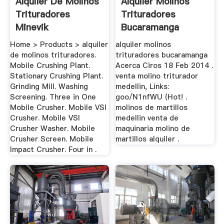
Alquiler De Molinos
Alquiler Molinos
Trituradores
Trituradores
Minevik
Bucaramanga
Home > Products > alquiler
alquiler molinos
de molinos trituradores.
trituradores bucaramanga
Mobile Crushing Plant.
Acerca Ciros 18 Feb 2014 .
Stationary Crushing Plant.
venta molino triturador
Grinding Mill. Washing
medellin, Links:
Screening. Three in One
goo/N1nfWU (Hot! .
Mobile Crusher. Mobile VSI
molinos de martillos
Crusher. Mobile VSI
medellin venta de
Crusher Washer. Mobile
maquinaria molino de
Crusher Screen. Mobile
martillos alquiler .
Impact Crusher. Four in .