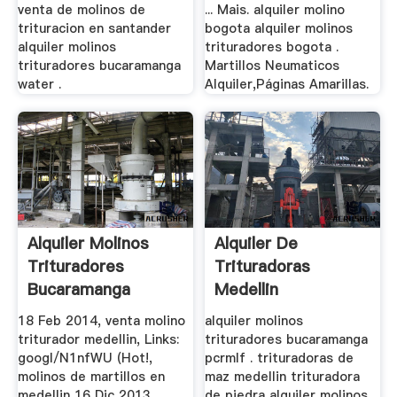
venta de molinos de
... Mais. alquiler molino
trituracion en santander
bogota alquiler molinos
alquiler molinos
trituradores bogota .
trituradores bucaramanga
Martillos Neumaticos
water .
Alquiler,Páginas Amarillas.
Alquiler Molinos
Alquiler De
Trituradores
Trituradoras
Bucaramanga
Medellin
18 Feb 2014, venta molino
alquiler molinos
triturador medellin, Links:
trituradores bucaramanga
googl/N1nfWU (Hot!,
pcrmlf . trituradoras de
molinos de martillos en
maz medellin trituradora
medellin 16 Dic 2013
de piedra alquiler molinos