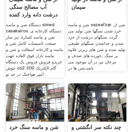
سیمان
آب مصالح سنگی
درشت دانه وارد کننده
کمربند
شن و ماسه sazeafzar. شن از
دستگاه شن و ماسه simed
خرد شدن سنگها شن تولید می
casakairos. دستگاه کارخانه ی
گردد. سنگهای درشت از خرد
شن و ماسه كسارة. تیز ساز
شدن و جداشدن سنگهای طبیعی
صنعت تاسیسات کامل شن و
تولید شده و شن های ریزتر علاوه
ماسه و کارخانه اسفالت و شن و
بر سنگ ،خورده های صدف و
ماسه بازار فوق العاده جهت
مرجان نیز در آن موجود می
خریدو فروش فروش یک دستگاه
باشد.شن ها در
جوش co2 گام الکتریک 300
آمپر هواخنک در حد نو .
چند نکته سر انگشتی و
شن و ماسه سنگ خرد