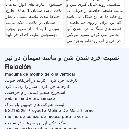
شکسته. روند شکل گیری شن و
جستجوی عبارت های انواع ملات ،
ماسه طبیعی حاصله از جریان آب
ملات ماسه سیمان 1 به 6 ، طرح
رودخانه ها به این شکل می باشد
اختلاط ملات ماسه سیمان ، عیار
که این مواد، از روی هم غلطیدن
سیمان در ملات ، ملات ماسه
قطعه های سنگ و خرد شدن آنها
سیمان 1 به 4 ، از طریق پنجره
بخاطر طی کردن مسیر طولانی
جستجوی سایت اقدام فرمایید.
در جریان آب رودخانه بوجود می
نسبت خرد شدن شن و ماسه سیمان در تیر
Relación
máquina de molino de olla vertical
کارخانه خرد کردن کاربید در آفریقای جنوبی
کارخانه خرد کردن سیار را ردیابی کرد
استخراج ضخیم کننده درام چرخشی
sabi mina de oro zimbab
لیست شرکت های فیلیپین بلومبرگ
52218225 Proyecto Molino De Maiz Tierno
molino de ceniza de mosca para la venta
سنگ شکن اپراتور سرعت در ساعت
torrey mexico molinos para quesos