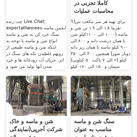
کاملا تجربی در
محاسبات عملیات
ساختمانی
1)براي تهیه هر متر مكعب بتن
چت زنده Live Chat;
تقریبا ۱.۸ الی ۱.۹ تن شن و
expertallianceeu انجمن ماسه
ماسه (۱۰۰۰ الی ۱۱۰۰کیلو شن
سنگ خرد کن به شن و ماسه
یا همان درشت دانه و ۸۰۰ الی
انواع شن و ماسه با توجه به
۹۰۰ کیلو ماسه یا همان ریز دانه
اینکه شن و ماسه طبیعی از
دوبار شور) همچنین ۳۰۰ الی ۳۵۰
رویهم غلطیدن تکه های سنگ در
کیلو (۶ الی ۷ پاکت ۵۰ کیلویی)
اثر، جریان آب رودخانه ها و خرد
سیمان و ۱۵۰ الی ۱۷۰ کیلو
شدن آنها تولید می شود و
سنگ شن و ماسه
شن و ماسه و خاک
مناسب به عنوان
شرکت آجرپی(نمایندگی