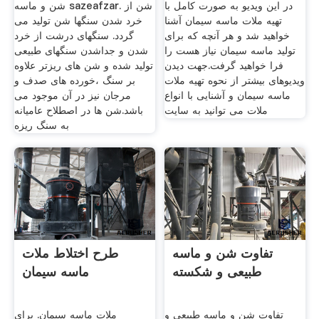
در این ویدیو به صورت کامل با
شن و ماسه sazeafzar. شن از
تهیه ملات ماسه سیمان آشنا
خرد شدن سنگها شن تولید می
خواهید شد و هر آنچه که برای
گردد. سنگهای درشت از خرد
تولید ماسه سیمان نیاز هست را
شدن و جداشدن سنگهای طبیعی
فرا خواهید گرفت.جهت دیدن
تولید شده و شن های ریزتر علاوه
ویدیوهای بیشتر از نحوه تهیه ملات
بر سنگ ،خورده های صدف و
ماسه سیمان و آشنایی با انواع
مرجان نیز در آن موجود می
ملات می توانید به سایت
باشد.شن ها در اصطلاح عامیانه
به سنگ ریزه
تفاوت شن و ماسه
طرح اختلاط ملات
طبیعی و شکسته
ماسه سیمان
تفاوت شن و ماسه طبیعی و
ملات ماسه سیمان. برای