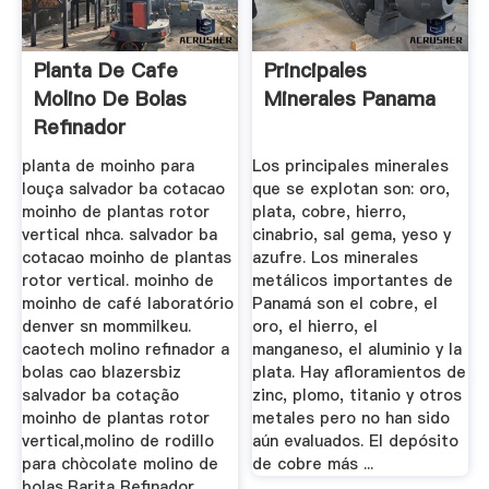
Planta De Cafe
Principales
Molino De Bolas
Minerales Panama
Refinador
planta de moinho para
Los principales minerales
louça salvador ba cotacao
que se explotan son: oro,
moinho de plantas rotor
plata, cobre, hierro,
vertical nhca. salvador ba
cinabrio, sal gema, yeso y
cotacao moinho de plantas
azufre. Los minerales
rotor vertical. moinho de
metálicos importantes de
moinho de café laboratório
Panamá son el cobre, el
denver sn mommilkeu.
oro, el hierro, el
caotech molino refinador a
manganeso, el aluminio y la
bolas cao blazersbiz
plata. Hay afloramientos de
salvador ba cotação
zinc, plomo, titanio y otros
moinho de plantas rotor
metales pero no han sido
vertical,molino de rodillo
aún evaluados. El depósito
para chòcolate molino de
de cobre más ...
bolas,Barita Refinador,