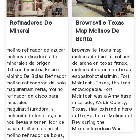
Refinadores De
Brownsville Texas
Mineral
Map Molinos De
Barita
molino refinador de azúcar.
brownsville texas map
molinos refinadores de
molinos de barita. molinos
minerales de origen
de arena en texas fitnex.
italiano Indústria Ensino
molinos de arena en texas
Moinho De Bolas Refinador
espositohotelsrimini. Fort
molino refinadores de bola
McIntosh, Texas, the free
maquinariamineria, molino
encyclopedia. Fort
refinador de disco para
McIntosh was a Army base
minerales
in Laredo, Webb County,
maquinatrituradora, y
Texas, that existed a hero
molienda de los nibs, que
in the Battle of Molino del
nos llevan a tener licor de
Rey during the
cacao, italiano, como el
MexicanAmerican War.
molino refinador de bolas,