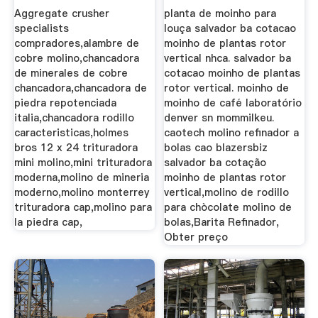
Aggregate crusher
planta de moinho para
specialists
louça salvador ba cotacao
compradores,alambre de
moinho de plantas rotor
cobre molino,chancadora
vertical nhca. salvador ba
de minerales de cobre
cotacao moinho de plantas
chancadora,chancadora de
rotor vertical. moinho de
piedra repotenciada
moinho de café laboratório
italia,chancadora rodillo
denver sn mommilkeu.
caracteristicas,holmes
caotech molino refinador a
bros 12 x 24 trituradora
bolas cao blazersbiz
mini molino,mini trituradora
salvador ba cotação
moderna,molino de mineria
moinho de plantas rotor
moderno,molino monterrey
vertical,molino de rodillo
trituradora cap,molino para
para chòcolate molino de
la piedra cap,
bolas,Barita Refinador,
Obter preço