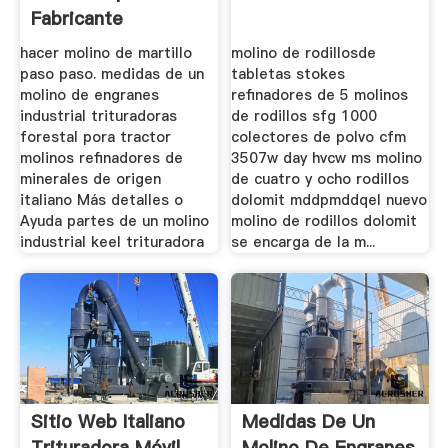
Fabricante
Profesional De ...
hacer molino de martillo
molino de rodillosde
paso paso. medidas de un
tabletas stokes
molino de engranes
refinadores de 5 molinos
industrial trituradoras
de rodillos sfg 1000
forestal pora tractor
colectores de polvo cfm
molinos refinadores de
3507w day hvcw ms molino
minerales de origen
de cuatro y ocho rodillos
italiano Más detalles o
dolomit mddpmddqel nuevo
Ayuda partes de un molino
molino de rodillos dolomit
industrial keel trituradora
se encarga de la m...
Sitio Web Italiano
Medidas De Un
Trituradora Móvil
Molino De Engranes