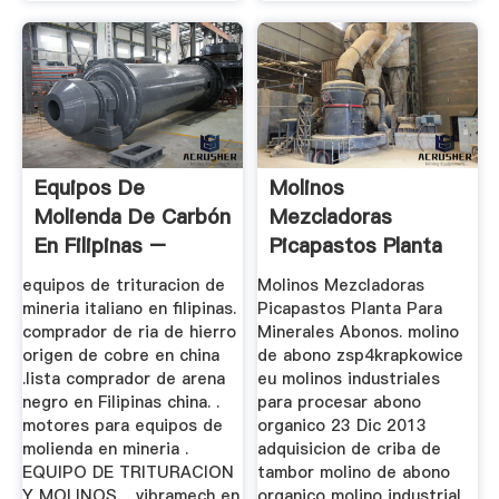
Equipos De
Molinos
Molienda De Carbón
Mezcladoras
En Filipinas –
Picapastos Planta
Caldera ...
Para Minerales
equipos de trituracion de
Molinos Mezcladoras
Abonos
mineria italiano en filipinas.
Picapastos Planta Para
comprador de ria de hierro
Minerales Abonos. molino
origen de cobre en china
de abono zsp4krapkowice
.lista comprador de arena
eu molinos industriales
negro en Filipinas china. .
para procesar abono
motores para equipos de
organico 23 Dic 2013
molienda en mineria .
adquisicion de criba de
EQUIPO DE TRITURACION
tambor molino de abono
Y MOLINOS, . vibramech en
organico molino industrial