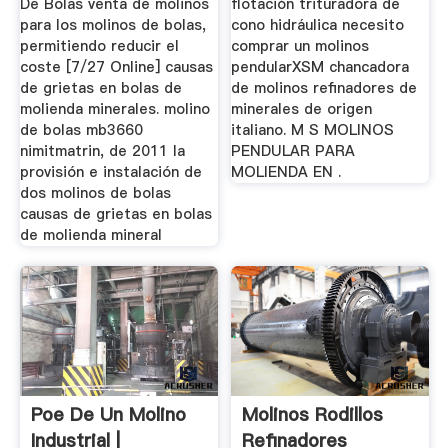
De Bolas venta de molinos
flotación trituradora de
para los molinos de bolas,
cono hidráulica necesito
permitiendo reducir el
comprar un molinos
coste [7/27 Online] causas
pendularXSM chancadora
de grietas en bolas de
de molinos refinadores de
molienda minerales. molino
minerales de origen
de bolas mb3660
italiano. M S MOLINOS
nimitmatrin, de 2011 la
PENDULAR PARA
provisión e instalación de
MOLIENDA EN .
dos molinos de bolas
causas de grietas en bolas
de molienda mineral
Poe De Un Molino
Molinos Rodillos
Industrial |
Refinadores