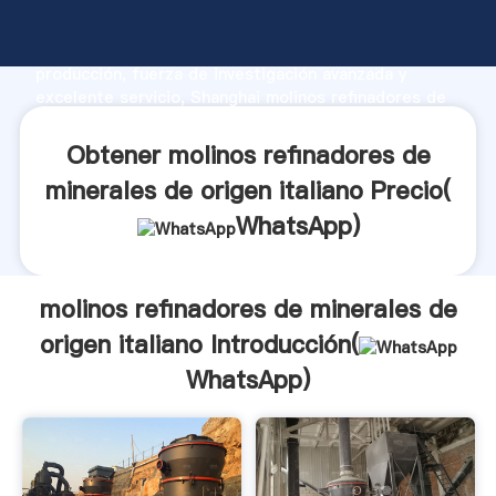
molinos refinadores de minerales de origen italiano
fabricante Agarrando fuerte capacidad de
producción, fuerza de investigación avanzada y
excelente servicio, Shanghai molinos refinadores de
minerales de origen italiano proveedor crea el valor y
aporta valores a todos los clientes.
Obtener molinos refinadores de
minerales de origen italiano Precio(
WhatsApp
)
molinos refinadores de minerales de
origen italiano Introducción(
WhatsApp
)