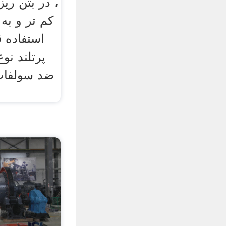
، در بتن ر
کم تر و به 
استفاده 
ضد سولفات