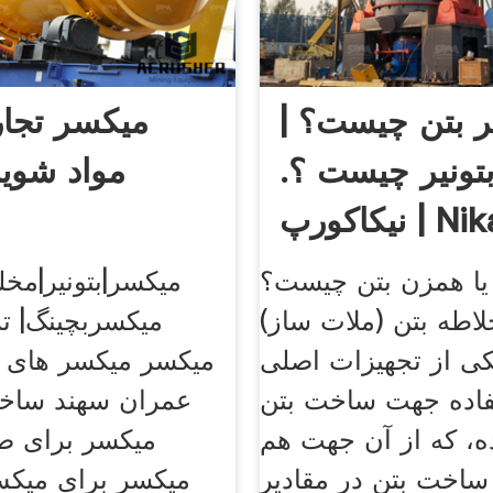
 بتن چیست؟ |
میکسر تجار
تونیر چیست ؟.
مواد شوین
 Nikacorp
یا همزن بتن چیست؟
میکسر|بتونیر|مخل
خلاطه بتن (ملات ساز)
میکسربچینگ| ت
کی از تجهیزات اصلی
میکسر میکسر های 
فاده جهت ساخت بتن
عمران سهند ساخ
، که از آن جهت هم
میکسر برای صن
ساخت بتن در مقادیر
میکسر برای میکس