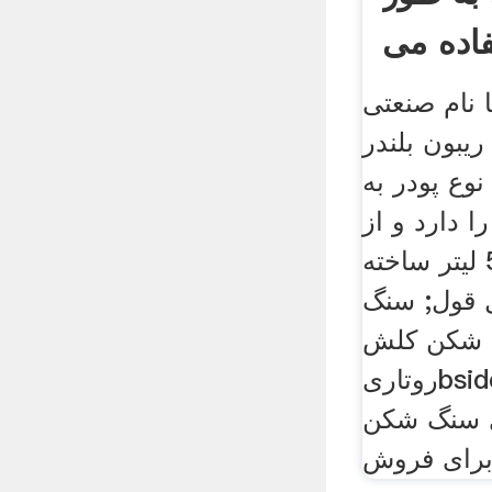
اده می
شود
 نام صنعتی
ریبون بلندر (Ribbon Blenders)
نوع پودر به
 دارد و از
ظرفیت 50 تا 5000 لیتر ساخته
 قول; سنگ
شکن کلش
روتاریbsideprojects . سنگ
 سنگ شکن
رای فروش