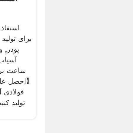
استفاده
پودر, و
آسیاب
ساعت برا
【احصل على
فولادی 
تولید کنن