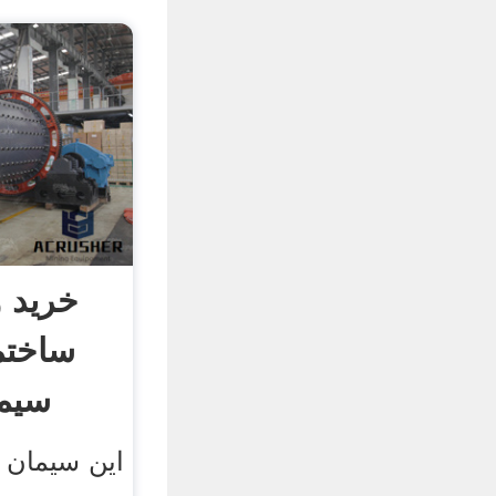
خرید 
ساختما
سیما