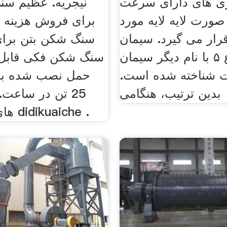
یزی های دارای سرعت
نیجریه. عظیم سن
صورت لایه لایه مورد
برای فروش هزینه د
قرار می گیرد. سیمان
سنگ شکن بتن برا
پرتلند نوع ۵ با نام دیگر سیمان
 شناخته شده است.
حمل نصب شده بر 
بدین ترتیب، هنگامی
25 تن در ساعت.
های قابل حمل didikuaiche .