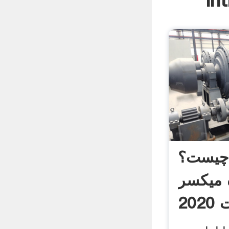
In
 چیست؟
 میکسر
20