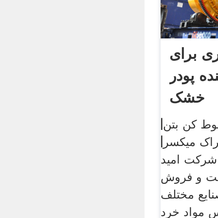
ی برای
ده پودر
خشک
وط کن بتن|
راک میکسر|
شرکت امید
ت و فروش
ایع مختلف
 مواد خرد