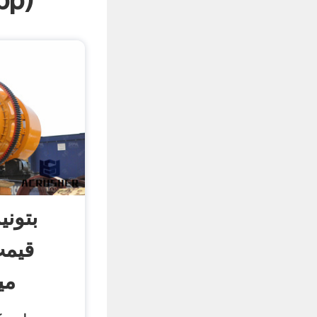
pp
)
بتونی
قیمت
می