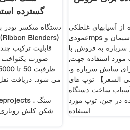
گسترده استف
 از آسیابهای غلطکی
دستگاه میکسر پودر با
عمودیmps برای تولید سیمان و
 سرباره به فروش, با
قابلیت ترکیب چند 
 مورد استفاده جهت,
صورت یکنواخت را
ی سایش سرباره و.
 السعر】 توپ های
می شود. دریافت نقل
آسیاب ساخت دستگاه
ده در چین. توپ مورد
استفاده
شکن کلش روتاری
ب