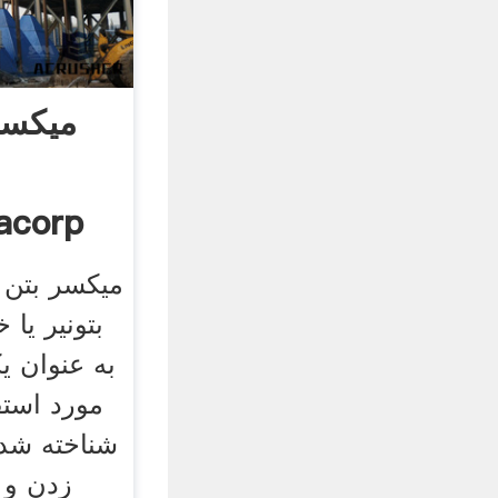
میکسر
ب
نیکاکورپ |
میکسر بتن 
بتونیر یا 
به عنوان ی
مورد است
شناخته شده
زدن و 