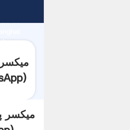
rza de
anghai
sApp
)
میکسر پ