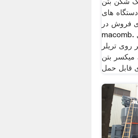
گ شکن بتن
ستگاه های
ی فروش در
macomb. سنگ شکن فکی قابل
روی تریلر
 میکسر بتن