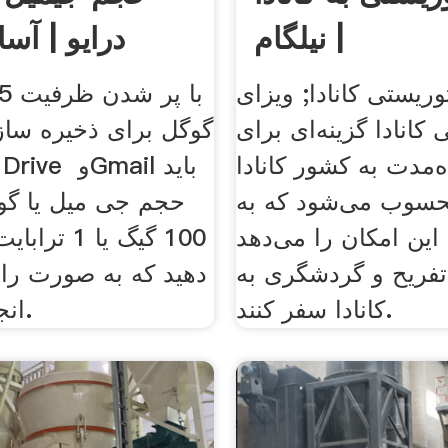
| نیلگام
درایو | آس
وریستی کانادا; ویزای
کانادا گزینه‌ای برای
گوگل برای ذخیره ساز
‌مدت به کشور کانادا
سوب می‌شود که به
حجم جی میل یا گوگ
ین امکان را می‌دهد
100 گیگ یا 1
تفریح و گردشگری به
دهید که به صورت رای
کانادا سفر کنند.
انجام می گیرد.