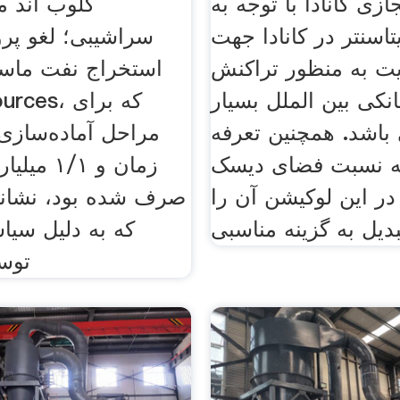
زی کانادا با توجه به
گلوب اند می
اسنتر در کانادا جهت
سراشیبی؛ لغو پر
یت به منظور تراکنش
استخراج نفت ماس
نکی بین الملل بسیار
 Resources
اشد. همچنین تعرفه
ه نسبت فضای دیسک
زمان و ۱/۱
 در این لوکیشن آن را
صرف شده بود، نشان
بدیل به گزینه مناسبی
که به دلیل سی
توس