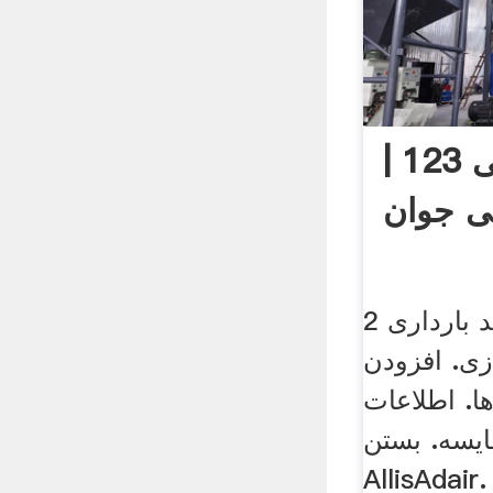
صفحــه اصلــی 123 |
ی جوان
آویز دست ; شکم بند بارداری 2
زی. افزودن
ها. اطلاعات
یسه. بستن.
AllisAdai. مورد استفاده : جهت