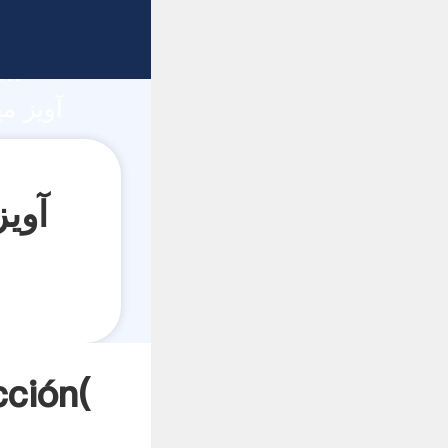
ón
آویز میل درایو ت