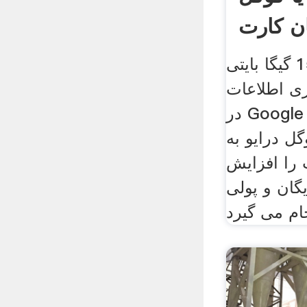
ان کارت
با پر شدن ظرفیت 15 گیگا بایتی
ی اطلاعات
در Google Drive و ‏Gmail باید
ل درایو به
 ترابایت را افزایش
گان و پولی