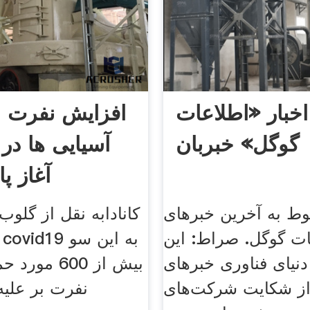
اخبار «اطلاعات
افزایش نفرت ن
گوگل» خبربان
آسیایی ها در ک
آغاز پ
ط به آخرین خبرهای
کانادابه نقل از گلوب 
ات گوگل. صراط: این
دنیای فناوری خبر‌های
بیش از 600 م
از شکایت شرکت‌های
نفرت بر علیه