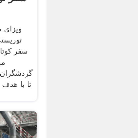
ویزای ت
توریستی 
سفر کوتاه
مح
گردشگران ا
تا با هدف 