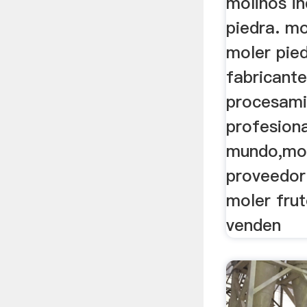
molinos in
piedra. mo
moler pie
fabricant
procesami
profesiona
mundo,mol
proveedor
moler fru
venden