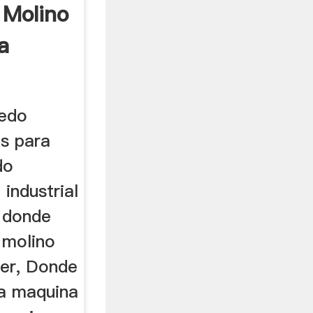
 Molino
a
edo
s para
do
industrial
. donde
 molino
ler, Donde
a maquina