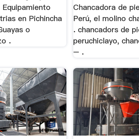
 Equipamiento
Chancadora de pi
trias en Pichincha
Perú, el molino ch
 Guayas o
. chancadors de p
o .
peruchiclayo, cha
– .