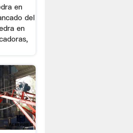
edra en
ancado del
iedra en
ncadoras,