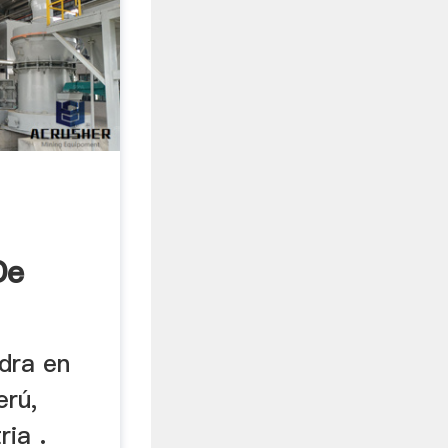
De
 ...
dra en
erú,
ia .