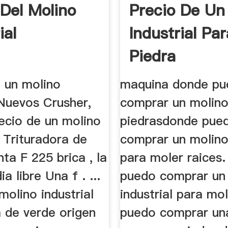
 Del Molino
Precio De Un
ial
Industrial Par
Piedra
e un molino
maquina donde pu
 Nuevos Crusher,
comprar un molino
ecio de un molino
piedrasdonde pue
 | Trituradora de
comprar un molino 
nta F 225 brica , la
para moler raices
a libre Una f . ...
puedo comprar un
molino industrial
industrial para mo
 de verde origen
puedo comprar un