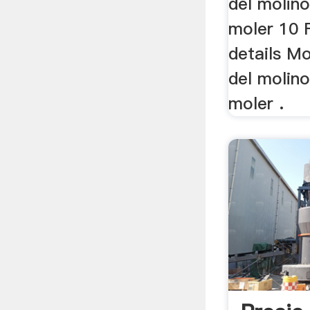
del molin
moler 10 
details M
del molin
moler .