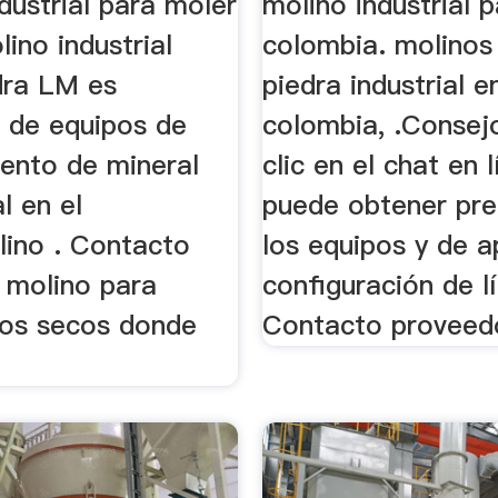
dustrial para moler
molino industrial 
lino industrial
colombia. molinos
dra LM es
piedra industrial e
e de equipos de
colombia, .Consej
ento de mineral
clic en el chat en 
l en el
puede obtener pre
ino . Contacto
los equipos y de a
 molino para
configuración de lí
tos secos donde
Contacto proveed