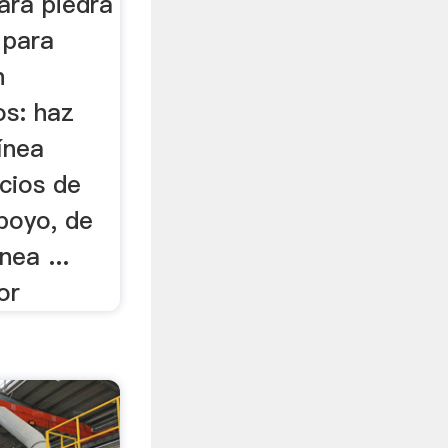
para piedra
 para
n
os: haz
línea
cios de
poyo, de
nea ...
or