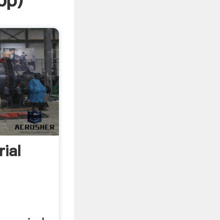
pp
)
rial