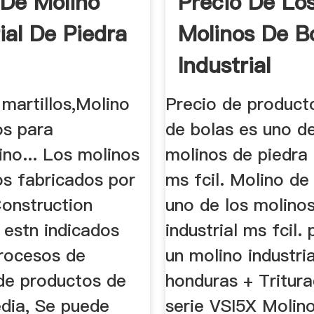
 De Molino
Precio De Lo
ial De Piedra
Molinos De B
Industrial
martillos,Molino
Precio de product
os para
de bolas es uno de
no... Los molinos
molinos de piedra 
os fabricados por
ms fcil. Molino de
onstruction
uno de los molinos
 estn indicados
industrial ms fcil.
procesos de
un molino industria
de productos de
honduras + Tritur
dia, Se puede
serie VSI5X Molin