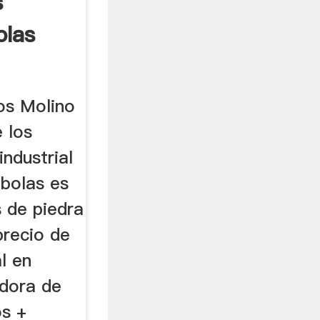
s
olas
os Molino
 los
industrial
 bolas es
 de piedra
 precio de
l en
adora de
os +