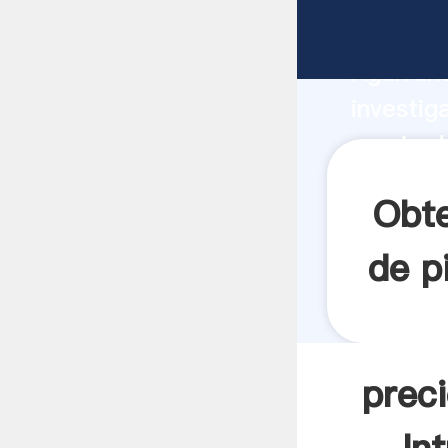
precio d
Agarrand
investig
precio d
valor y 
Obte
de p
preci