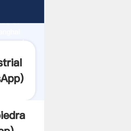
rza de
anghai
 crea el
trial
sApp
)
piedra