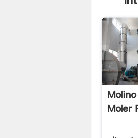
In
Molino 
Moler 