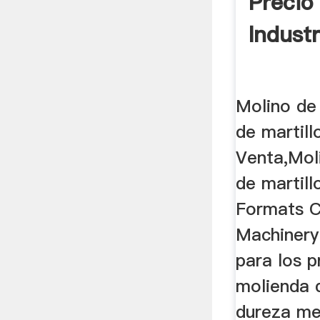
Precio
Industr
Molino de 
de martill
Venta,Moli
de martill
Formats C
Machinery
para los 
molienda 
dureza me