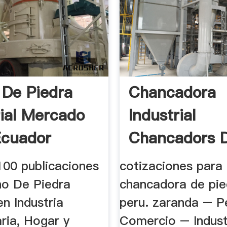
 De Piedra
Chancadora
rial Mercado
Industrial
Ecuador
Chancadors 
Piedra En Peru
100 publicaciones
cotizaciones para
no De Piedra
chancadora de pie
en Industria
peru. zaranda – P
ria, Hogar y
Comercio – Industr