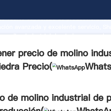
e molino industrial de piedra fabricante
o fuerte capacidad de producción, fue
ación avanzada y excelente servicio, Sh
e molino industrial de piedra proveedor
aporta valores a todos los clientes.
ner precio de molino indus
iedra Precio(
What
o de molino industrial de 