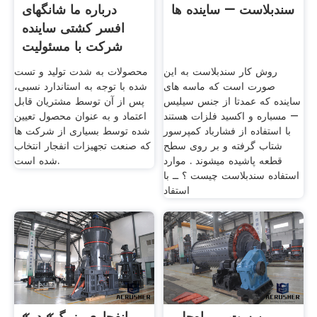
سندبلاست – ساینده ها
درباره ما شانگهای
افسر کشتی ساینده
شرکت با مسئولیت
محدود
روش کار سندبلاست به این
محصولات به شدت تولید و تست
صورت است که ماسه های
شده با توجه به استاندارد نسبی،
ساینده که عمدتا از جنس سیلیس
پس از آن توسط مشتریان قابل
– مسباره و اکسید فلزات هستند
اعتماد و به عنوان محصول تعیین
با استفاده از فشارباد کمپرسور
شده توسط بسیاری از شرکت ها
شتاب گرفته و بر روی سطح
که صنعت تجهیزات انفجار انتخاب
قطعه پاشیده میشوند . موارد
شده است.
استفاده سندبلاست چیست ؟ ــ با
استفاد
بن‌بست بی‌راه‌حلی
«انفجاری بزرگ» در