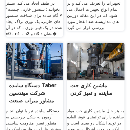
تجهیزات را تعریف می کند و بر
در طیف ایجاد می کند. بیشتر
تمام انواع تجهیزات اعمال می
بخوانید : سنسور خازنی چیست؟
شود، اما در این مقاله دوربین
۷ گام ساده برای شناخت سنسور
های مداربسته ضد انفجار مورد
های خازنی. یک توری براگ ایجاد
بررسی قرار می گیرد.
شده در یک فیبر نوری ، که در آن
n0 ، n1 ، n2 و n3 نشان د�
ماشین کاری جت
دستگاه ساینده Taber
ساینده و تمیز کردن
شرکت مهندسین
مشاور میراب صنعت
راستین
به هر حال ماشین کاری جت مواد
دستگاه ساینده تبر با توان انجام
ساینده دارای توانمندی فوق العاده
آزمون به شکل چرخشی به
در تولید اشکال دو بعدی است و
منظور تعیین مقاومت سایشی
لیکن در مورد اشکال سه بعدی
پوشش ها، لعاب ها، سرامیک ها،