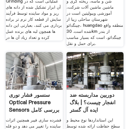
شن و ماسه، ریخته گری و
Grinding عملیاتی است که در
ماشین ماشین آلات شرکت،
آن ابزار تشکیل شده از دانه های
آموزشی ویبولیتین است در
ریز و مواد ساینده توسط فرآیند
شهرستان ساحلی زیبا از
سایش از قطعه کار نرم تر براده
چینگدائو، huangdao منطقه واقع
برداری می کنند، بعبارتی این دانه
شده است. 30km از بندر
ها همچون لبه های برنده عمل
چینگدائو، است که بسیار مناسب
کرده و تعداد زیاد آن ها در
برای حمل و نقل.
دوربین مداربسته ضد
سنسور فشار نوری
انفجار چیست؟ | بلاگ
Optical Pressure
ایده آل گستر
Sensors بررسی کامل
صنعت تک
این استانداردها نوع محیط و
فشرده سازی فیبر همچنین اثرات
سطح حفاظت ارائه شده توسط
ساینده را تغییر می دهد و دو قله