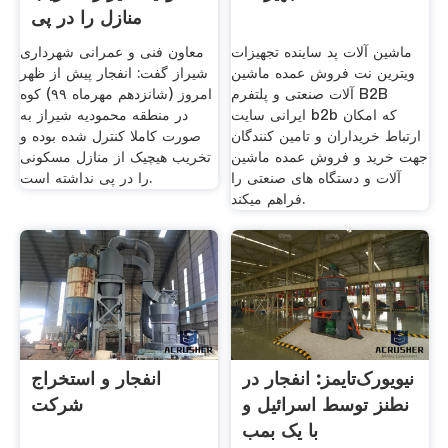
منازل را در پی
ماشین آلات پد ساینده تجهیزات
معاون فنی و عمرانی شهرداری
ویترین نت فروش عمده ماشین
شیراز گفت: انفجار پیش از ظهر
آلات صنعتی و پلتفرم B2B
امروز (شانزدهم مهرماه ۹۹) کوه
ایرانی سایت b2b که امکان
در منطقه محمودیه شیراز به
ارتباط خریداران و تامین کنندگان
صورت کاملا کنترل شده بوده و
جهت خرید و فروش عمده ماشین
تخریب هیچیک از منازل مسکونی
آلات و دستگاه های صنعتی را
را در پی نداشته است.
فراهم میکند.
نیویورک‌تایمز: انفجار در
انفجار و استخراج
نطنز توسط اسرائیل و
شرکت
با یک بمب