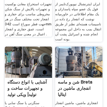
ایران اینترنشنال نیویورک‌تایمز از
تجهیزات استخراج معادن بوکسیت
قول یک عضو سپاه پاسداران و
و تجهیزات پالایش از سنگ شکن
یک مقام اطلاعاتی در خاورمیانه
مخروطی مناسب برای حفاری و
نوشت که انفجار رخ داده در
انفجار تحت مختلف سنگ در هر
تاسیسات هسته‌ای نطنز از طریق
جهت قطر سوراخ است 342mm
انتقال بمب به داخل این مجموعه
است، عمق حفاری و انفجار
انجام شده و اسرائیل پشت آن
اعمال در معدن سنگ آهن در .
بوده است.
شن و ماسه Breta
آشنایی با انواع دستگاه
انفجاری ماشین در
و تجهیرات ساخت و
ایتالیا
تولید| ویکی تولید
انفجاری ماشین، ماشین انفجار
سنگزنی یا سنگ سابی یا