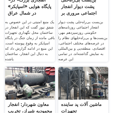
پشت دیوار انفجار
پایگاه هوایی «اسپایکر»
اجتماعی مروری بر
در شمال عراق
رسانه‌ها
بن‌بست بی‌راه‌حلی پشت دیوار
یک منبع امنیتی در این خصوص به
انفجار اجتماعی روزنامه‌های
شفق نیوز گفت که این انفجار در
حکومتی روزسیزدهم مهر،
ساختمان محل نگهداری تجهیزات
بن‌بست‌ها و بی‌راه‌حلیهای نظام را
باقی مانده از زمان جنگ در پایگاه
در عرصه‌های مختلف اجتماعی،
اسپایکر به وقوع پیوسته است.
اقتصادی، منطقه‌یی و بین‌المللی
این منبع در ادامه گزارش داد که
به نمایش گذاشته‌اند. در تمامی
به دنبال این انفجار، ساختمان
این عرصه
یاشده
ماشین آلات پد ساینده
معاون شهردار: انفجار
تجهیزات
محمودیه شیراز، تخریب