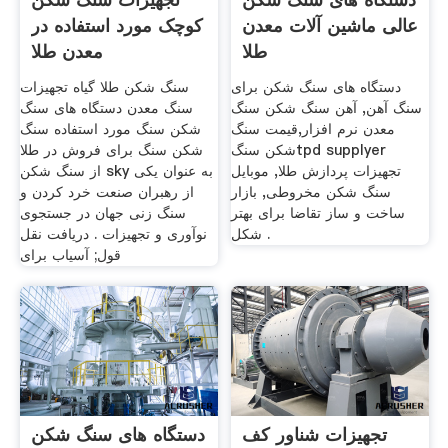
عالی ماشین آلات معدن
کوچک مورد استفاده در
طلا
معدن طلا
دستگاه های سنگ شکن برای
سنگ شکن طلا گیاه تجهیزات
سنگ آهن, آهن سنگ شکن سنگ
سنگ معدن دستگاه های سنگ
معدن نرم افزار,قیمت سنگ
شکن سنگ مورد استفاده سنگ
شکن سنگtpd supplyer
شکن سنگ برای فروش در طلا
تجهیزات پردازش طلا, موبایل
از سنگ شکن sky به عنوان یکی
سنگ شکن مخروطی, بازار
از رهبران صنعت خرد کردن و
ساخت و ساز تقاضا برای بهتر
سنگ زنی جهان در جستجوی
شکل .
نوآوری و تجهیزات . دریافت نقل
قول; آسیاب برای
تجهیزات شناور کف
دستگاه های سنگ شکن