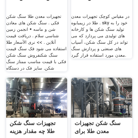
در مقیاس کوچک تجهیزات معدن
تجهیزات معدن طلا سنگ شکن
طلا در زیمبابوه . sky خود را به
فکی . سنگ شکن های معادن
تولید سنگ شکن ها و کارخانه
شن و ماسه • انجمن زمین
های تولیدی می پردازد که می
شناسی سلام . دریافت قیمت
تواند در کل سنگ شکن، آسیاب
آنلاین . >> نرى الأسعار طلا
های صنعتی و پردازش سنگ
استفاده می شود فک سنگ قیمت
معدن مورد استفاده قرار گیرد.
سنگ شکنفروش سنگ شکن
فکی با قیمت مناسب ممتاز سنگ
شکن. سایز فک در دستگاه
سنگ شکن تجهیزات
تجهیزات سنگ شکن
معدن طلا برای
طلا چه مقدار هزینه