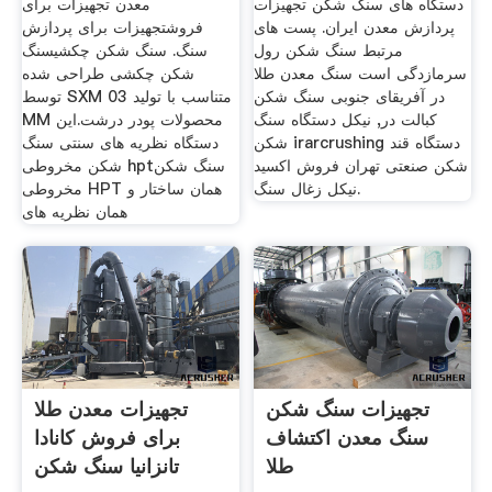
دستگاه های سنگ شکن تجهیزات
معدن تجهیزات برای
پردازش معدن ایران. پست های
فروشتجهیزات برای پردازش
مرتبط سنگ شکن رول
سنگ. سنگ شکن چکشیسنگ
سرمازدگی است سنگ معدن طلا
شکن چکشی طراحی شده
در آفریقای جنوبی سنگ شکن
توسط SXM متناسب با تولید 03
کبالت در, نیکل دستگاه سنگ
MM محصولات پودر درشت.این
شکن irarcrushing دستگاه قند
دستگاه نظریه های سنتی سنگ
شکن صنعتی تهران فروش اکسید
شکن مخروطی hptسنگ شکن
نیکل زغال سنگ.
مخروطی HPT همان ساختار و
همان نظریه های
تجهیزات سنگ شکن
تجهیزات معدن طلا
سنگ معدن اکتشاف
برای فروش کانادا
طلا
تانزانیا سنگ شکن