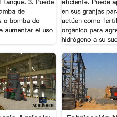
el tanque. 3. Puede
eficiente. Puede a
 bomba de
en sus granjas pa
s o bomba de
actúen como ferti
ra aumentar el uso
orgánico para agr
hidrógeno a su sue