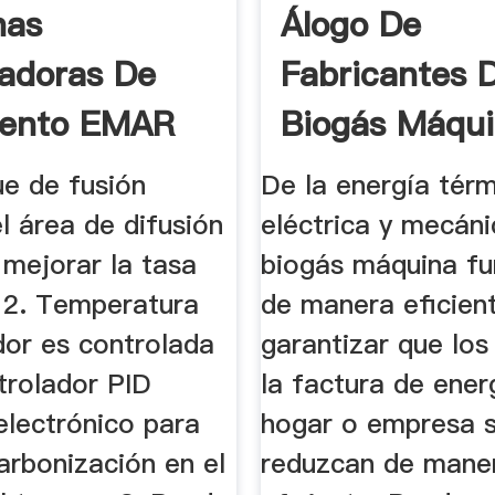
nas
Álogo De
cadoras De
Fabricantes 
ento EMAR
Biogás Máqu
 CV
Alta Calidad .
ue de fusión
De la energía térm
l área de difusión
eléctrica y mecánic
 mejorar la tasa
biogás máquina fu
. 2. Temperatura
de manera eficien
dor es controlada
garantizar que los
trolador PID
la factura de ener
electrónico para
hogar o empresa 
carbonización en el
reduzcan de mane