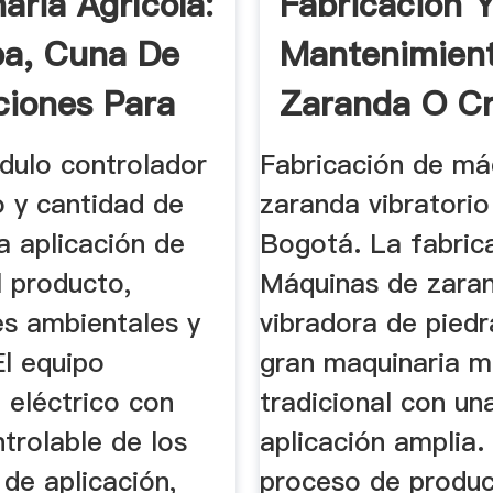
aria Agrícola:
Fabricación 
a, Cuna De
Mantenimien
ciones Para
Zaranda O Cr
Vibratoria
dulo controlador
Fabricación de má
 y cantidad de
zaranda vibratorio
a aplicación de
Bogotá. La fabric
l producto,
Máquinas de zara
es ambientales y
vibradora de piedr
El equipo
gran maquinaria m
 eléctrico con
tradicional con un
trolable de los
aplicación amplia.
de aplicación,
proceso de produc