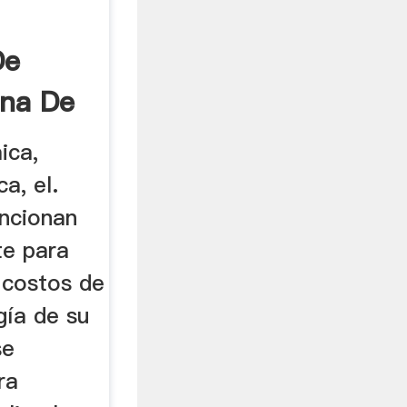
De
ina De
..
ica,
a, el.
ncionan
te para
 costos de
gía de su
se
ra