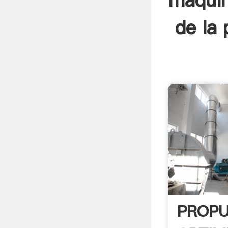
máquin
de la 
PROPU