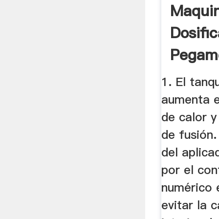
Maqui
Dosifi
Pegam
SA DE
1. El tanq
aumenta e
de calor y
de fusión
del aplica
por el con
numérico 
evitar la 