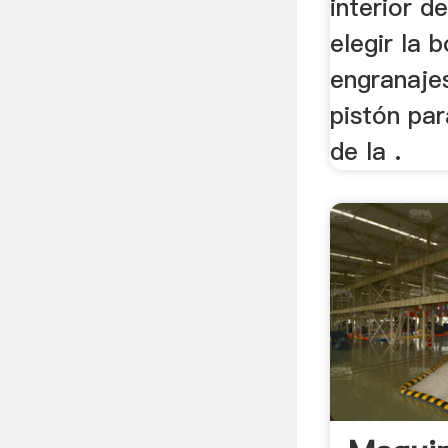
interior d
elegir la
engranaje
pistón pa
de la .