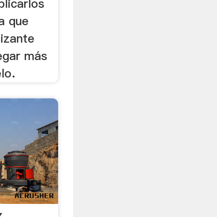
plicarlos
ra que
lizante
egar más
lo.