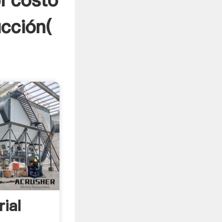
l costo
ucción(
rial