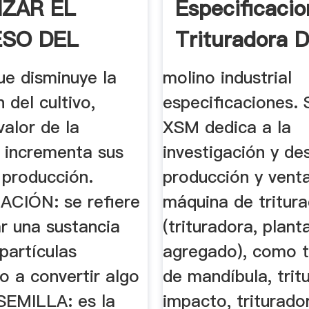
IZAR EL
Especificaci
SO DEL
Trituradora 
VO DE .
ue disminuye la
molino industrial
 del cultivo,
especificaciones.
valor de la
XSM dedica a la
 incrementa sus
investigación y des
 producción.
producción y venta
CIÓN: se refiere
máquina de tritura
r una sustancia
(trituradora, plant
 partículas
agregado), como t
o a convertir algo
de mandíbula, trit
 SEMILLA: es la
impacto, triturado