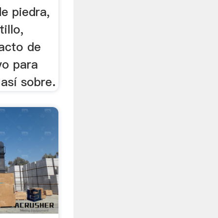
de piedra,
illo,
pacto de
lvo para
así sobre.