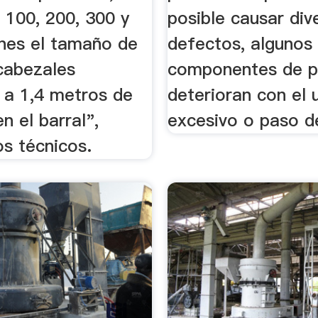
 100, 200, 300 y
posible causar div
nes el tamaño de
defectos, algunos 
cabezales
componentes de p
 a 1,4 metros de
deterioran con el 
en el barral",
excesivo o paso d
os técnicos.