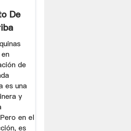
Y
to De
iba
quinas
 en
ación de
nda
a es una
inera y
a
 Pero en el
ción, es