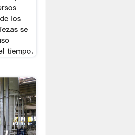
ersos
de los
iezas se
uso
el tiempo.