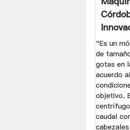
Maquin
Córdob
Innova
La ...
"Es un mó
de tamaño
gotas en l
acuerdo a
condicion
objetivo. 
centrífugo
caudal con
cabezales 