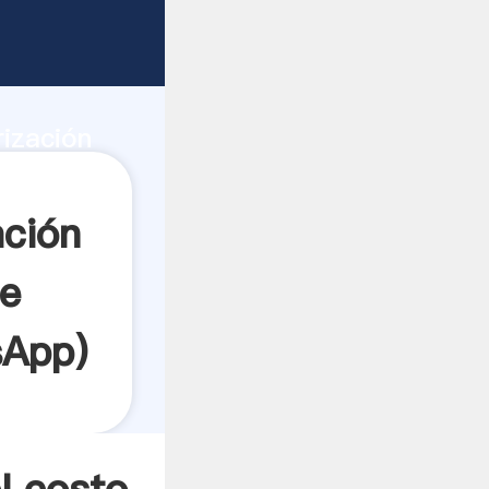
planta de
ad de
rización
dor crea
ación
de
sApp
)