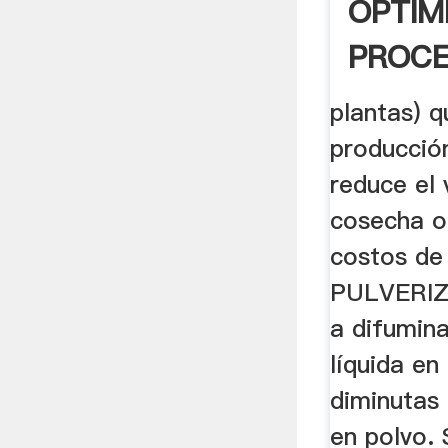
OPTIM
PROCE
CULTI
plantas) q
producción
reduce el 
cosecha o
costos de
PULVERIZA
a difumina
líquida en
diminutas 
en polvo.