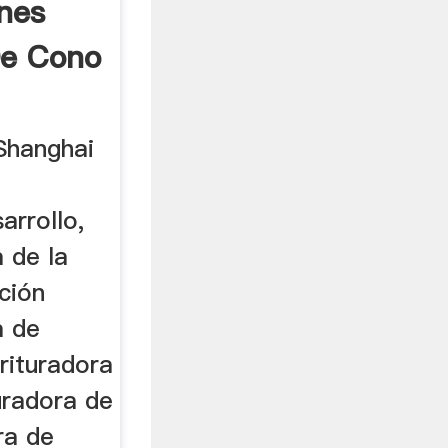
ones
De Cono
 Shanghai
arrollo,
 de la
ción
a de
rituradora
uradora de
ra de