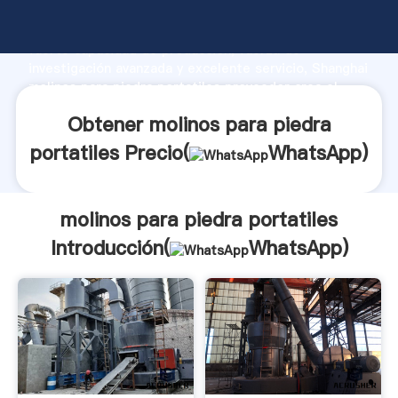
molinos para piedra portatiles fabricante Agarrando
fuerte capacidad de producción, fuerza de
investigación avanzada y excelente servicio, Shanghai
molinos para piedra portatiles proveedor crea el
valor y aporta valores a todos los clientes.
Obtener molinos para piedra
portatiles Precio(
WhatsApp
)
molinos para piedra portatiles
Introducción(
WhatsApp
)