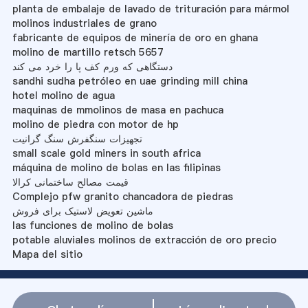
planta de embalaje de lavado de trituración para mármol
molinos industriales de grano
fabricante de equipos de minería de oro en ghana
molino de martillo retsch 5657
دستگاهی که ورم کف پا را خرد می کند
sandhi sudha petróleo en uae grinding mill china
hotel molino de agua
maquinas de mmolinos de masa en pachuca
molino de piedra con motor de hp
تجهیزات سنگفرش سنگ گرانیت
small scale gold miners in south africa
máquina de molino de bolas en las filipinas
قیمت مصالح ساختمانی کرالا
Complejo pfw granito chancadora de piedras
ماشین تعویض لاستیک برای فروش
las funciones de molino de bolas
potable aluviales molinos de extracción de oro precio
Mapa del sitio