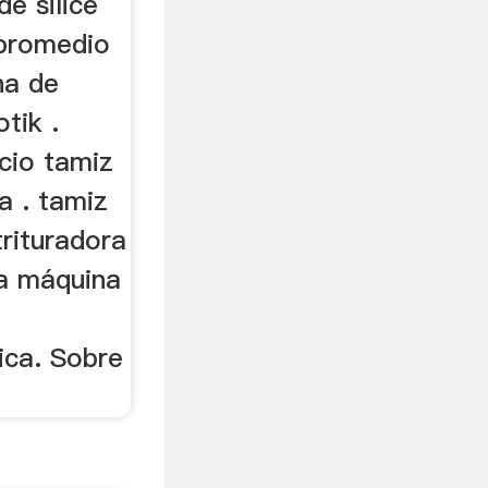
de silice
 promedio
na de
otik .
ecio tamiz
a . tamiz
trituradora
na máquina
ica. Sobre