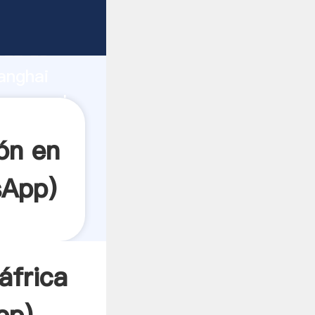
e
rza de
anghai
r crea el
ón en
sApp
)
áfrica