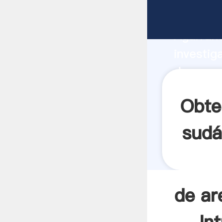
de arena
Agarrand
investig
de arena
valor y 
Obte
sudá
de ar