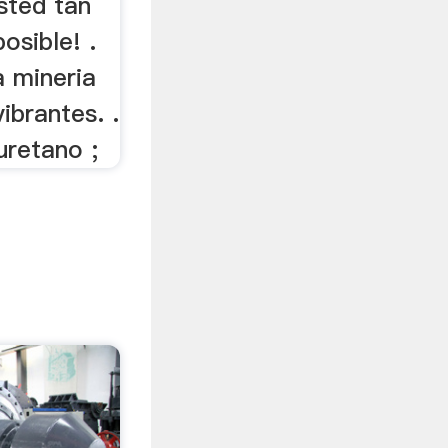
sted tan
osible! .
a mineria
ibrantes. .
uretano ;