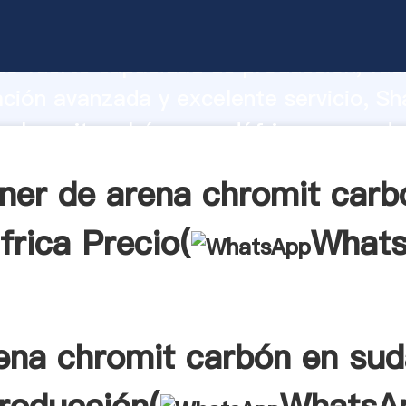
 chromit carbón en sudáfrica fabricant
o fuerte capacidad de producción, fue
ación avanzada y excelente servicio, Sh
 chromit carbón en sudáfrica proveedo
aporta valores a todos los clientes.
ner de arena chromit carb
frica Precio(
What
ena chromit carbón en sud