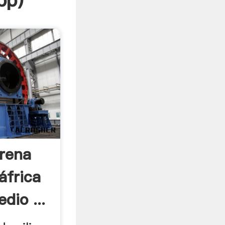
pp
)
Arena
áfrica
dio ...