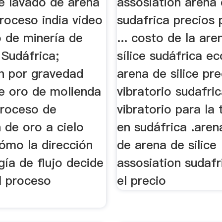
e lavado de arena
assosiation arena 
roceso india video
sudafrica precios
o de minería de
... costo de la are
 Sudáfrica;
sílice sudáfrica ec
n por gravedad
arena de silice pr
e oro de molienda
vibratorio sudafric
roceso de
vibratorio para la 
 de oro a cielo
en sudáfrica .are
ómo la dirección
de arena de silice
gía de flujo decide
assosiation sudafr
el proceso
el precio