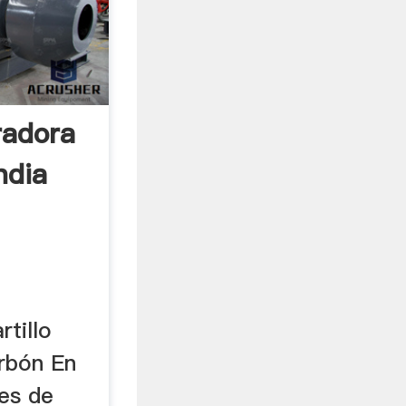
radora
ndia
tillo
rbón En
tes de