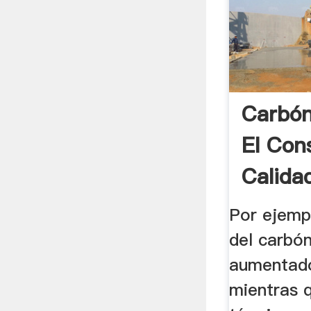
Carbón
El Con
Calidad
...
Por ejempl
del carbó
aumentad
mientras 