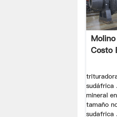
Molino
Costo 
triturador
sudáfrica .
mineral en
tamaño no.
sudafrica 