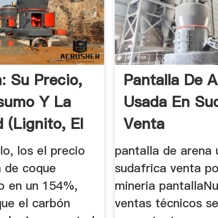
: Su Precio,
Pantalla De 
sumo Y La
Usada En Sud
 (lignito, El
Venta
o, los el precio
pantalla de arena
n de coque
sudafrica venta po
o en un 154%,
mineria pantallaN
que el carbón
ventas técnicos s