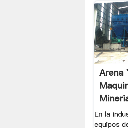
Arena 
Maquin
Mineri
Para La
En la indu
equipos de