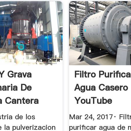
Y Grava
Filtro Purific
aria De
Agua Casero
a Cantera
YouTube
 Venta ...
stria de los
Mar 24, 2017· Filt
 la pulverizacion
purificar agua de