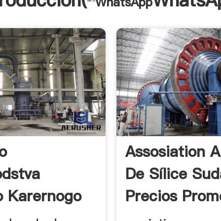
troducción(
WhatsA
o
Assosiation 
odstva
De Sílice Sud
 Karernogo
Precios Prome