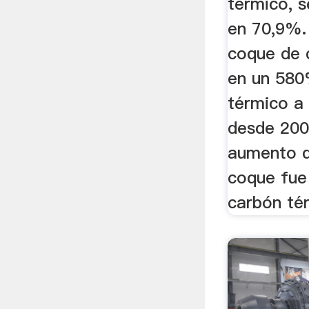
térmico, 
en 70,9%. 
coque de 
en un 580
térmico a 
desde 200
aumento d
coque fue
carbón té