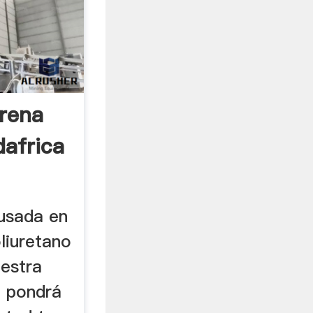
Arena
africa
 usada en
liuretano
uestra
e pondrá