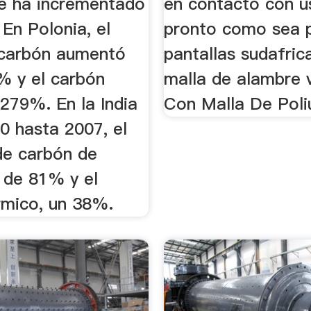
se ha incrementado
en contacto con u
En Polonia, el
pronto como sea p
carbón aumentó
pantallas sudafric
% y el carbón
malla de alambre v
279%. En la India
Con Malla De Poli
0 hasta 2007, el
e carbón de
 de 81% y el
rmico, un 38%.