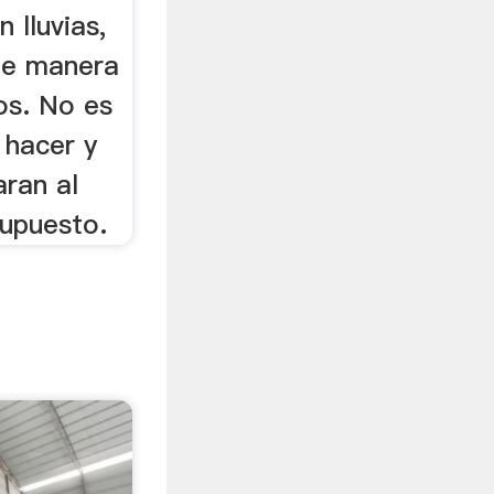
 lluvias,
de manera
cos. No es
 hacer y
aran al
supuesto.