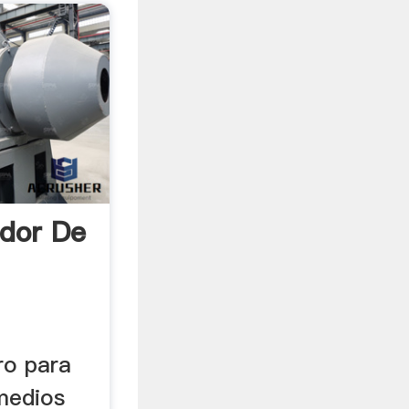
ador De
ro para
 medios