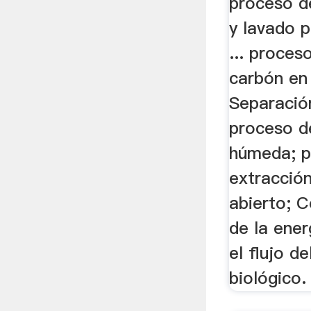
proceso d
y lavado p
... proces
carbón en
Separació
proceso d
húmeda; p
extracción
abierto; C
de la ener
el flujo d
biológico.