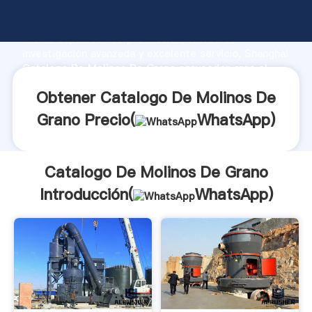
Catalogo De Molinos De Grano fabricante Agarrando
fuerte capacidad de producción, fuerza de
investigación avanzada y excelente servicio, Shanghai
Catalogo De Molinos De Grano proveedor crea el
valor y aporta valores a todos los clientes.
Obtener Catalogo De Molinos De
Grano Precio(
WhatsApp
)
Catalogo De Molinos De Grano
Introducción(
WhatsApp
)