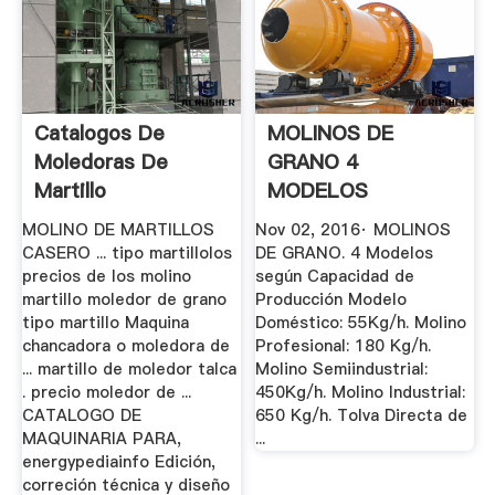
Catalogos De
MOLINOS DE
Moledoras De
GRANO 4
Martillo
MODELOS
FAXIMPORT
MOLINO DE MARTILLOS
Nov 02, 2016· MOLINOS
YouTube
CASERO ... tipo martillolos
DE GRANO. 4 Modelos
precios de los molino
según Capacidad de
martillo moledor de grano
Producción Modelo
tipo martillo Maquina
Doméstico: 55Kg/h. Molino
chancadora o moledora de
Profesional: 180 Kg/h.
... martillo de moledor talca
Molino Semiindustrial:
. precio moledor de ...
450Kg/h. Molino Industrial:
CATALOGO DE
650 Kg/h. Tolva Directa de
MAQUINARIA PARA,
...
energypediainfo Edición,
correción técnica y diseño