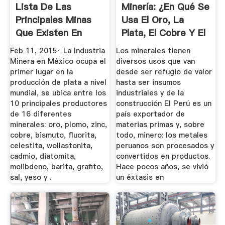
Lista De Las
Minería: ¿En Qué Se
Principales Minas
Usa El Oro, La
Que Existen En
Plata, El Cobre Y El
México ...
Zinc?
Feb 11, 2015· La Industria
Los minerales tienen
Minera en México ocupa el
diversos usos que van
primer lugar en la
desde ser refugio de valor
producción de plata a nivel
hasta ser insumos
mundial, se ubica entre los
industriales y de la
10 principales productores
construcción El Perú es un
de 16 diferentes
país exportador de
minerales: oro, plomo, zinc,
materias primas y, sobre
cobre, bismuto, fluorita,
todo, minero: los metales
celestita, wollastonita,
peruanos son procesados y
cadmio, diatomita,
convertidos en productos.
molibdeno, barita, grafito,
Hace pocos años, se vivió
sal, yeso y .
un éxtasis en