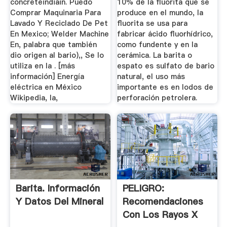
concreteindiain. Puedo
10% de la fluorita que se
Comprar Maquinaria Para
produce en el mundo, la
Lavado Y Reciclado De Pet
fluorita se usa para
En Mexico; Welder Machine
fabricar ácido fluorhídrico,
En, palabra que también
como fundente y en la
dio origen al bario),, Se lo
cerámica. La barita o
utiliza en la . [más
espato es sulfato de bario
información] Energía
natural, el uso más
eléctrica en México
importante es en lodos de
Wikipedia, la,
perforación petrolera.
Barita. Información
PELIGRO:
Y Datos Del Mineral
Recomendaciones
Con Los Rayos X