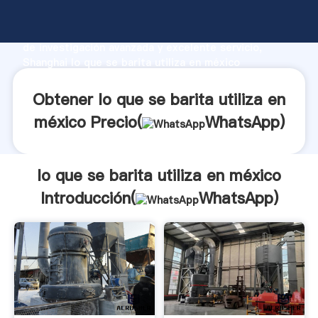
lo que se barita utiliza en méxico fabricante
Agarrando fuerte capacidad de producción, fuerza
de investigación avanzada y excelente servicio,
Shanghai lo que se barita utiliza en méxico
proveedor crea el valor y aporta valores a todos los
clientes.
Obtener lo que se barita utiliza en
méxico Precio(
WhatsApp
)
lo que se barita utiliza en méxico
Introducción(
WhatsApp
)