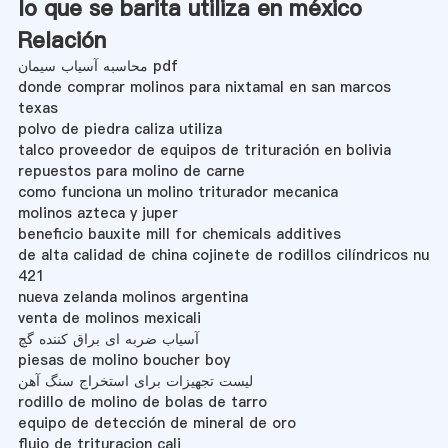
lo que se barita utiliza en méxico
Relación
محاسبه آسیاب سیمان pdf
donde comprar molinos para nixtamal en san marcos
texas
polvo de piedra caliza utiliza
talco proveedor de equipos de trituración en bolivia
repuestos para molino de carne
como funciona un molino triturador mecanica
molinos azteca y juper
beneficio bauxite mill for chemicals additives
de alta calidad de china cojinete de rodillos cilíndricos nu
421
nueva zelanda molinos argentina
venta de molinos mexicali
آسیاب ضربه ای براق کننده گچ
piesas de molino boucher boy
لیست تجهیزات برای استخراج سنگ آهن
rodillo de molino de bolas de tarro
equipo de detección de mineral de oro
flujo de trituracion cali