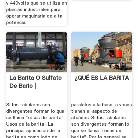
y 440volts que se utiliza en
plantas industriales para
operar maquinaria de alta
potencia.
La Barita O Sulfato
¿QUÉ ES LA BARITA
De Bario |
Si los tabulares son
paralelos a la base, a veces
divergentes forman lo que
tienen el aspecto de
se llama "rosas de barita".
ataúdes. Si los tabulares
Usos de la barita . La
son divergentes forman lo
principal aplicación de la
que se llama "rosas de
barita es como lodo de
barita". Por lo general se