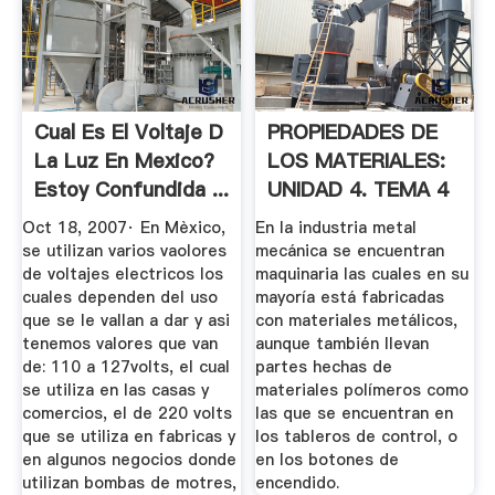
Cual Es El Voltaje D
PROPIEDADES DE
La Luz En Mexico?
LOS MATERIALES:
Estoy Confundida ...
UNIDAD 4. TEMA 4
...
Oct 18, 2007· En Mèxico,
En la industria metal
se utilizan varios vaolores
mecánica se encuentran
de voltajes electricos los
maquinaria las cuales en su
cuales dependen del uso
mayoría está fabricadas
que se le vallan a dar y asi
con materiales metálicos,
tenemos valores que van
aunque también llevan
de: 110 a 127volts, el cual
partes hechas de
se utiliza en las casas y
materiales polímeros como
comercios, el de 220 volts
las que se encuentran en
que se utiliza en fabricas y
los tableros de control, o
en algunos negocios donde
en los botones de
utilizan bombas de motres,
encendido.