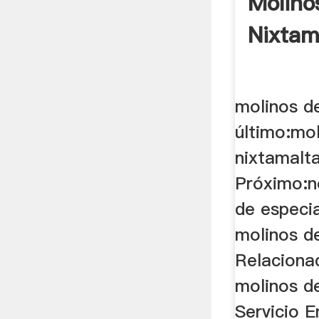
Molino
Nixtam
molinos d
último:mo
nixtamalt
Próximo:n
de especi
molinos de
Relaciona
molinos d
Servicio 