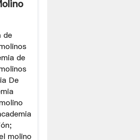
olino
a de
 molinos
emia de
 molinos
ia De
emia
 molino
 academia
ión;
el molino