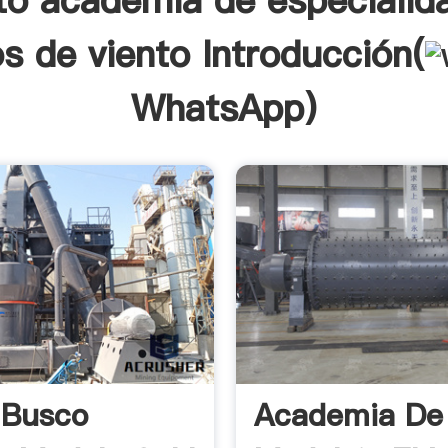
to academia de especialid
s de viento Introducción(
WhatsApp
)
 Busco
Academia De