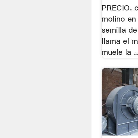
PRECIO. c
molino en
semilla d
llama el m
muele la ..