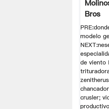
Molino
Bros
PRE:donde
modelo ge
NEXT:nese
especiali
de viento
triturador
zenitherus
chancador
crusler; v
productivo