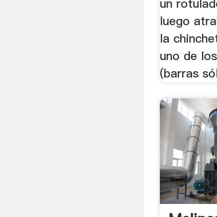
un rotulad
luego atra
la chinch
uno de los
(barras sól