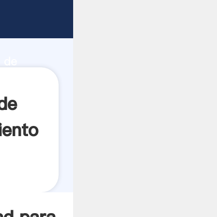
s de
de
a de
crea el
de
iento