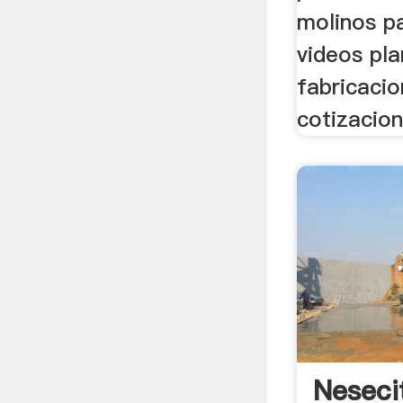
molinos pa
videos pl
fabricaci
cotizacio
Neseci