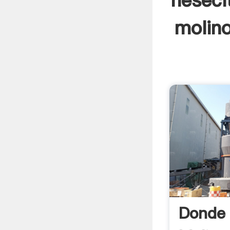
neseci
molino
Donde