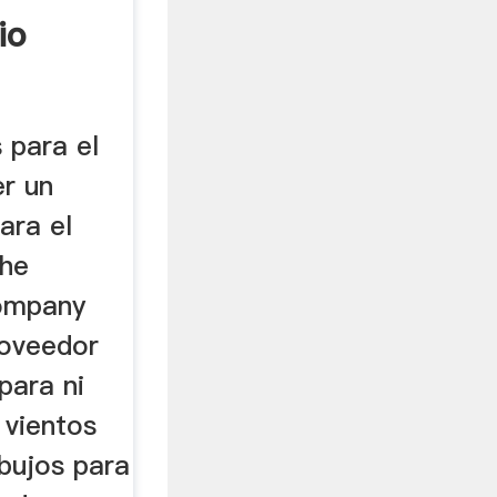
io
 para el
r un
ara el
the
company
roveedor
para ni
 vientos
ibujos para