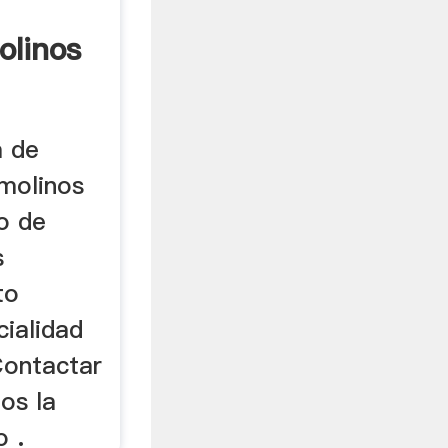
olinos
a de
 molinos
o de
s
to
ialidad
Contactar
os la
o .