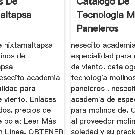
s De
Catalogo De
altapsa
Tecnologia M
Paneleros
e nixtamaltapsa
nesecito academi
linos de
especialidad para
apsa
de viento. catalog
esecito academia
tecnologia molino
alidad para
paneleros . neseci
 viento. Enlaces
academia de espec
dos. precios de
para molinos de. 
e bola; Leer Más
al proveedor molin
En Línea. OBTENER
soledad y su preci