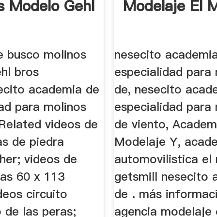
s Modelo Gehl
Modelaje El M
 busco molinos
nesecito academi
hl bros
especialidad para
cito academia de
de, nesecito acad
dad para molinos
especialidad para
 Related videos de
de viento, Academ
as de piedra
Modelaje Y, acad
her; videos de
automovilistica el
as 60 x 113
getsmill nesecito
ideos circuito
de . más informac
 de las peras;
agencia modelaje 