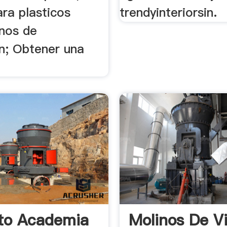
ra plasticos
trendyinteriorsin.
anos de
on; Obtener una
n
to Academia
Molinos De V