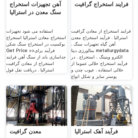
فرایند استخراج گرافیت
آهن تجهیزات استخراج
سنگ معدن در استرالیا
فرایند استخراج از معادن گرافیت
استفاده می شود تجهیزات
استرالیا . فرآیند استخراج معدن
استخراج معادن استرالیا استخراج
آهن گیاه تجهیزات سنگ .
بوکسیت در استخراج سنگ شکن
متالورژی دیتا metallurgydata
Get Price >>فرآیند برای
الکترو وینینگ ، استخراج . در
جداسازی باند از سنگ آهن فرایند
فرآیند استخراج حلالی عموما از
استخراج از معادن گرافیت
حلالی استفاده . عیوب چدن و
استرالیا . دریافت نقل قول
پوستر سایز و شکل انواع
فرآیند آهک استرالیا
معدن گرافیت