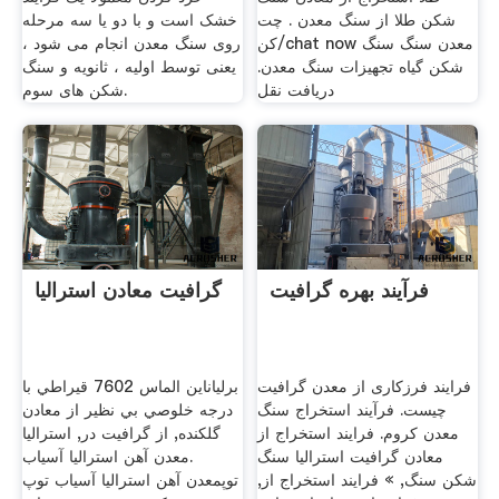
شکن طلا از سنگ معدن . چت
خشک است و با دو یا سه مرحله
کن/chat now معدن سنگ سنگ
روی سنگ معدن انجام می شود ،
شکن گیاه تجهیزات سنگ معدن.
یعنی توسط اولیه ، ثانویه و سنگ
دریافت نقل
شکن های سوم.
فرآیند بهره گرافیت
گرافیت معادن استرالیا
فرایند فرزکاری از معدن گرافیت
برلیاناين الماس 7602 قيراطي با
چیست. فرآیند استخراج سنگ
درجه خلوصي بي نظير از معادن
معدن کروم. فرایند استخراج از
گلكنده, از گرافیت در, استرالیا
معادن گرافیت استرالیا سنگ
.معدن آهن استرالیا آسیاب
شکن سنگ, » فرایند استخراج از,
توپمعدن آهن استرالیا آسیاب توپ