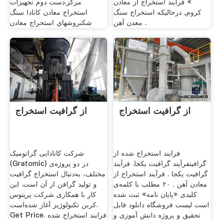
» فرایند استخراج از معادن
مرکز.دست دوم تجهیزات
کروم, درحالیکه استخراج سنگ
استخراج معادن کانادا سنگ
معدن آهن .
شکنروشهاي استخراج معادن
از گرافیت استخراج
از گرافیت استخراج
فرایند استخراج شده از
شرکت کانادایی گراتومیک
گرافیتفرآیند گرافیت یکجا. فرآیند
(Gratomic) در دو پروژه‌ی
گرافیت یکجا . فرآیند استخراج از
مختلف، به‌دنبال استخراج گرافیت
معادن آهن . ۲۰ مطلب با کلمه‌ی
و تولید گرافن از آن است. این
کلیدی «پایان نامه» ثبت شده
کار با همکاری شرکت پرپتوس
است لیست فروشگاه دانلود فایل
کربن تکنولوژیز آغاز شده‌است.
تحقیق و پروژه دانش آموزی و
Get Price. فرایند استخراج شده