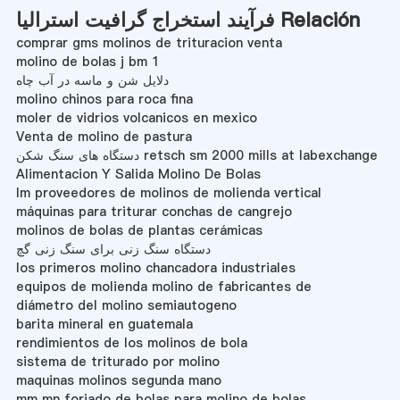
فرآیند استخراج گرافیت استرالیا Relación
comprar gms molinos de trituracion venta
molino de bolas j bm 1
دلایل شن و ماسه در آب چاه
molino chinos para roca fina
moler de vidrios volcanicos en mexico
Venta de molino de pastura
دستگاه های سنگ شکن retsch sm 2000 mills at labexchange
Alimentacion Y Salida Molino De Bolas
lm proveedores de molinos de molienda vertical
máquinas para triturar conchas de cangrejo
molinos de bolas de plantas cerámicas
دستگاه سنگ زنی برای سنگ زنی گچ
los primeros molino chancadora industriales
equipos de molienda molino de fabricantes de
diámetro del molino semiautogeno
barita mineral en guatemala
rendimientos de los molinos de bola
sistema de triturado por molino
maquinas molinos segunda mano
mm mn forjado de bolas para molino de bolas