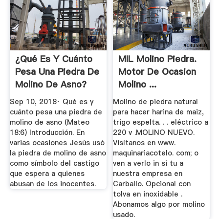
¿Qué Es Y Cuánto
MIL Molino Piedra.
Pesa Una Piedra De
Motor De Ocasion
Molino De Asno?
Molino ...
Sep 10, 2018· Qué es y
Molino de piedra natural
cuánto pesa una piedra de
para hacer harina de maiz,
molino de asno (Mateo
trigo espelta. . . eléctrico a
18:6) Introducción. En
220 v .MOLINO NUEVO.
varias ocasiones Jesús usó
Visítanos en www.
la piedra de molino de asno
maquinariacotelo. com; o
como símbolo del castigo
ven a verlo in si tu a
que espera a quienes
nuestra empresa en
abusan de los inocentes.
Carballo. Opcional con
tolva en inoxidable .
Abonamos algo por molino
usado.