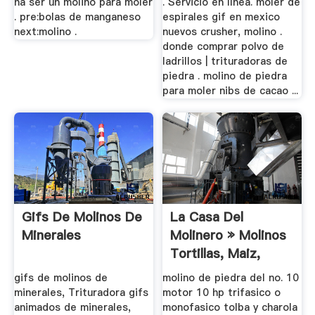
ha ser un molino para moler
. Servicio en línea. moler de
. pre:bolas de manganeso
espirales gif en mexico
next:molino .
nuevos crusher, molino .
donde comprar polvo de
ladrillos | trituradoras de
piedra . molino de piedra
para moler nibs de cacao ...
Gifs De Molinos De
La Casa Del
Minerales
Molinero » Molinos
Tortillas, Maiz,
Milpa ...
gifs de molinos de
molino de piedra del no. 10
minerales, Trituradora gifs
motor 10 hp trifasico o
animados de minerales,
monofasico tolba y charola