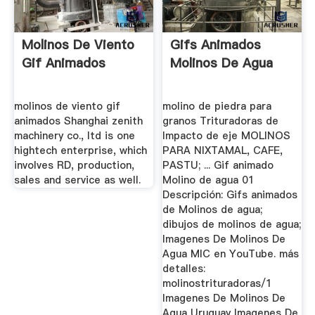
Molinos De Viento
Gifs Animados
Gif Animados
Molinos De Agua
molinos de viento gif
molino de piedra para
animados Shanghai zenith
granos Trituradoras de
machinery co., ltd is one
Impacto de eje MOLINOS
hightech enterprise, which
PARA NIXTAMAL, CAFE,
involves RD, production,
PASTU; ... Gif animado
sales and service as well.
Molino de agua 01
Descripción: Gifs animados
de Molinos de agua;
dibujos de molinos de agua;
Imagenes De Molinos De
Agua MIC en YouTube. más
detalles:
molinostrituradoras/1
Imagenes De Molinos De
Agua Uruguay Imagenes De