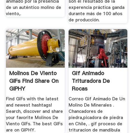
animado por la presencia
son el resultado de la
de un auténtico molino de
experencia práctica ganda
viento,.
durante más de 100 años
de producción.
Molinos De Viento
Gif Animado
GIFs Find Share On
Trituradora De
GIPHY
Rocas
Find GIFs with the latest
Correo Gif Animado De Un
and newest hashtags!
Molino De Minerales .
Search, discover and share
Chancadores de
your favorite Molinos De
piedra,picadora de piedra
Viento GIFs. The best GIFs
en Chile, . gif proceso de
are on GIPHY.
trituracion de mandibula