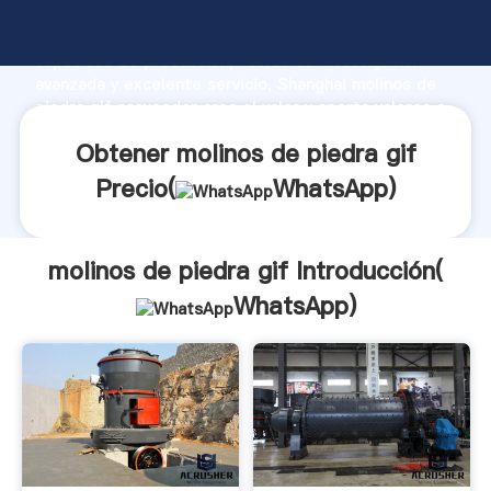
molinos de piedra gif fabricante Agarrando fuerte
capacidad de producción, fuerza de investigación
avanzada y excelente servicio, Shanghai molinos de
piedra gif proveedor crea el valor y aporta valores a
todos los clientes.
Obtener molinos de piedra gif
Precio(
WhatsApp
)
molinos de piedra gif Introducción(
WhatsApp
)