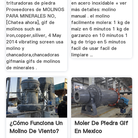
trituradoras de piedra
en acero inoxidable + ver
Proveedores de MOLINOS
más detalles: molino
PARA MINERALES NO,
manual . el molino
[Chatea ahora], gif de
facilmente molera: 1 kg de
molinos such as
maiz en 6 minutos 1 kg de
iron,copper,siliver, 4 May
garzanzo en 10 minutos 1
2014 vibrating screen usa
kg de trigo en 5 minutos
molino y
facil de usar facil de
chancadora,chancadoras
limpiare ...
gifmania gifs de molinos
de minerales .
¿Cómo Funciona Un
Moler De Piedra Gif
Molino De Viento?
En Mexico