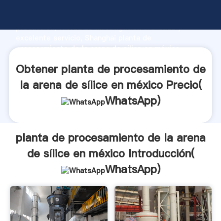
planta de procesamiento de la arena de sílice en
méxico fabricante Agarrando fuerte capacidad de
producción, fuerza de investigación avanzada y
excelente servicio, Shanghai planta de
procesamiento de la arena de sílice en méxico
proveedor crea el valor y aporta valores a todos los
Obtener planta de procesamiento de
clientes.
la arena de sílice en méxico Precio(
WhatsApp
)
planta de procesamiento de la arena
de sílice en méxico Introducción(
WhatsApp
)