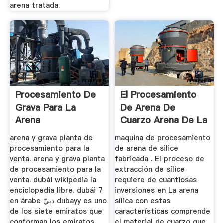
arena tratada.
Procesamiento De
El Procesamiento
Grava Para La
De Arena De
Arena
Cuarzo Arena De La
Maquina
arena y grava planta de
maquina de procesamiento
procesamiento para la
de arena de silice
venta. arena y grava planta
fabricada . El proceso de
de procesamiento para la
extracción de sílice
venta. dubái wikipedia la
requiere de cuantiosas
enciclopedia libre. dubái 7
inversiones en La arena
en árabe دبيّ dubayy es uno
sílica con estas
de los siete emiratos que
características comprende
conforman los emiratos
el material de cuarzo que