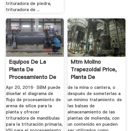
trituradora de piedra,
trituradora de ...
Equipos De La
Mtm Molino
Planta De
Trapezoidal Price,
Procesamiento De
Planta De
Arena De Sílice ...
Procesamiento De
Apr 20, 2016· SBM puede
de la mina o cantera, o
...
diseñar el diagrama de
después de someterlas a
flujo de procesamiento de
un mínimo tratamiento. de
arena de sílice para la
las balsas de
planta y ofrecer
almacenamiento de las
trituradora de mandíbulas
plantas de molienda, con
para la trituración primaria,
un contenido en pueden
VSI para el procesamiento
ser utilizados como