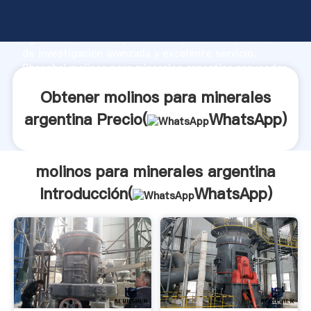
molinos para minerales argentina fabricante
Agarrando fuerte capacidad de producción, fuerza
de investigación avanzada y excelente servicio,
Shanghai molinos para minerales argentina proveedor
crea el valor y aporta valores a todos los clientes.
Obtener molinos para minerales
argentina Precio(
WhatsApp
)
molinos para minerales argentina
Introducción(
WhatsApp
)