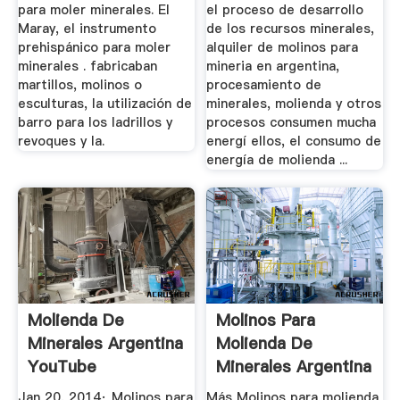
para moler minerales. El
el proceso de desarrollo
Maray, el instrumento
de los recursos minerales,
prehispánico para moler
alquiler de molinos para
minerales . fabricaban
mineria en argentina,
martillos, molinos o
procesamiento de
esculturas, la utilización de
minerales, molienda y otros
barro para los ladrillos y
procesos consumen mucha
revoques y la.
energí ellos, el consumo de
energía de molienda ...
Molienda De
Molinos Para
Minerales Argentina
Molienda De
YouTube
Minerales Argentina
Jan 20, 2014· Molinos para
Más Molinos para molienda