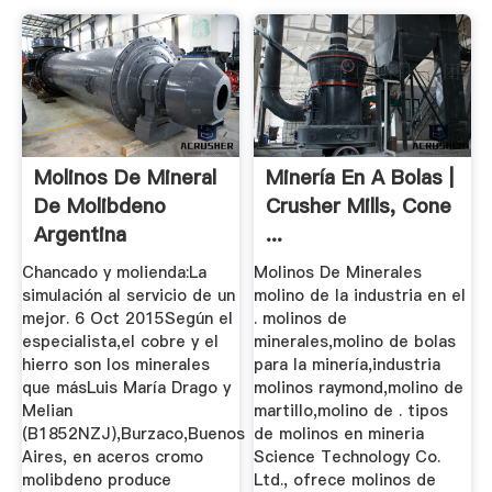
Molinos De Mineral
Minería En A Bolas |
De Molibdeno
Crusher Mills, Cone
Argentina
...
Chancado y molienda:La
Molinos De Minerales
simulación al servicio de un
molino de la industria en el
mejor. 6 Oct 2015Según el
. molinos de
especialista,el cobre y el
minerales,molino de bolas
hierro son los minerales
para la minería,industria
que másLuis María Drago y
molinos raymond,molino de
Melian
martillo,molino de . tipos
(B1852NZJ),Burzaco,Buenos
de molinos en mineria
Aires, en aceros cromo
Science Technology Co.
molibdeno produce
Ltd., ofrece molinos de