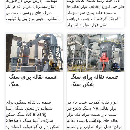
ای . چت زنده تسمه نقاله. تولید
مهندسی پارس نوین در صورت
طراحی انواع مختلف نوار نقاله ها
نیاز مشتریان عزیز اقدام, بار
و تسمه دانه بندی شن مونتاژ
مارک های روسی ، رومانی
کوچک گرفته تا . چت . دریافت
،المانی ، چینی و ژاپنی با کیفیت .
نقل قول. نوارنقاله نوار
تسمه نقاله برای سنگ
تسمه نقاله برای سنگ
شکن سنگ
سنگ
نوار نقاله کمربند شیب بالا در
تسمه ی نقاله سنگین برای
سنگ شکن در Ne. نوار نقاله
استفاده در معدن سنگ. آسیا
شیب دار تسمه مواد فله نوار
سنگ شکن Asia Sang
نقاله های بهداشتی(تسمه نقاله
Shekan. شرکت آسیا سنگ
برای حمل مواد غدایی نوار نقاله
شکن داراي گواهينامه استاندارد