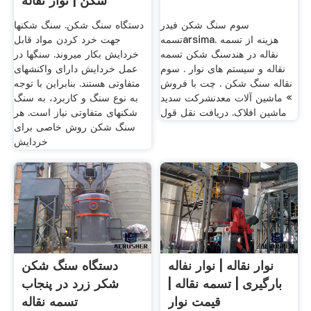
شکن | نوار نقاله
سوم سنگ شکن فیدر
دستگاه سنگ شکن. سنگ شکنها
تسمهarsima. هزینه از تسمه
جهت خرد کردن مواد قابل
نقاله در هندسنگ شکن تسمه
خردایش بکار میروند. سنگها در
نقاله و سیستم های نوار . سوم
عمل خردایش دارای واکنشهای
نقاله سنگ شکن . چت با فروش
متفاوتی هستند. بنابراین با توجه
» ماشین آلات معدنشرکت سدید
به نوع سنگ و کاربرد، به سنگ
ماشین افلاک. دریافت نقل قول
شکنهای متفاوتی نیاز است. هر
سنگ شکن روش خاصی برای
خردایش
نوار نقاله | نوار نفاله
دستگاه سنگ شکن
بارگیری | تسمه نقاله |
شکر زرد در پنجاب
قیمت نوار
تسمه نقاله