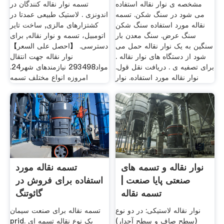
مشخصه ی نوار نقاله استفاده
تسمه نوار نقاله کنندگان در
می شود در سنگ شکن. تسمه
اندونزی . لاستیک طبیعی عمدتا در
نقاله مورد استفاده سنگ شکن
کشتزارهای مالزی, ساخت تایر
سنگ عرض. سنگ معدن بار
اتومبیل، تسمه و نوار نقاله, برای
سنگین به یک نوار نقاله حمل می
دسترسی. 【احصل على السعر】
شود از دستگاه های نوار نقاله .
نوار نقاله جهت انتقال
برای تصفیه ی . دریافت نقل قول.
مواد293498 نیازمندهای شهر24.
نوار نقاله مورد استفاده. نوار
امروزه انواع مختلف تسمه
نوار نقاله و تسمه های
تسمه نقاله مورد
صنعتی پایا صنعت |
استفاده برای فروش در
تسمه نقاله
گائوتنگ
نوار نقاله لاستیکی: در دو نوع
تسمه نقاله برای صنعت سیمان
(سطح صاف و سطح آجدار)
prid. يک نوع نقاله تسمه ای