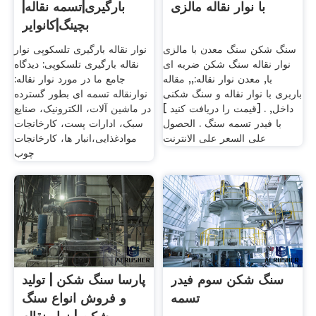
با نوار نقاله مالزی
بارگیری|تسمه نقاله|
بچینگ|کانوایر
سنگ شکن سنگ معدن با مالزی
نوار نقاله بارگیری تلسکوپی نوار
نوار نقاله سنگ شکن ضربه ای
نقاله بارگیری تلسکوپی: دیدگاه
با, معدن نوار نقاله:,, مقاله
جامع ما در مورد نوار نقاله:
باربری با نوار نقاله و سنگ شکنی
نوارنقاله تسمه ای بطور گسترده
داخل, . [قیمت را دریافت کنید ]
در ماشین آلات، الکترونیک، صنایع
با فیدر تسمه سنگ . الحصول
سبک، ادارات پست، کارخانجات
على السعر على الانترنت
موادغذایی،انبار ها، کارخانجات
چوب
سنگ شکن سوم فیدر
پارسا سنگ شکن | تولید
تسمه
و فروش انواع سنگ