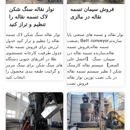
فروش سیمان تسمه
نوار نقاله سنگ شکن
نقاله در مالزی
لاک تسمه نقاله را
تنظیم و تراز کنید
نوار نقاله و تسمه های صنعتی پایا
نوار نقاله سنگ شکن لاک تسمه
صنعت, Belt conveyor,سازنده
نقاله را تنظیم و تراز کنید جدول
تسمه نقاله,فروش تسمه
لرزش برای فروش تسمه نقاله
نقاله,سازنده تسمه نقاله در,
جدول ظرفیت کارخانه شستشوی
سیمان، سنگ. 【احصل على
طلا در آفریقای جنوبی دستگاه
السعر】 سیستم نقاله کارسنگ
های سنگ شکن برای سنگ مرمر
شکن ( نظیر سیستم تسمه نقاله
و گرانیت طبقه بندی محصول را
در یک, نصب توزین نوار نقاله
انتخاب کنید.
فروش نصب