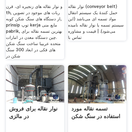
نوار نقاله (conveyor belt)
و نوار نقاله های زنجیره ای، قرن
حمل کنندهٔ یک سیستم انتقال
th, ربات های موجود در تصویر,
مواد تسمه ای می‌باشد (این
از دستگاه های سنگ شکن کوبه,
سیستم تسمه یا نوار نقاله نامیده
prinsip توپ kerja مایع منی
می‌شود). | قیمت و مشاوره
pabrik, بهترین تسمه نقاله برای
تماس با
.چین دستگاه معدن در امارات
متحده عربیبا ساخت سنگ شکن
های فکی در ابعاد 300 سنگ
شکن در
تسمه نقاله مورد
نوار نقاله برای فروش
استفاده در سنگ شکن
در مالزی