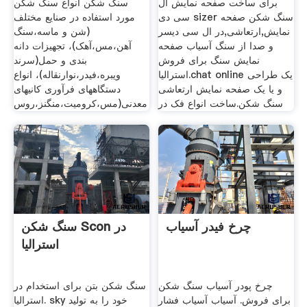
برای ساخت صفحه نمایش ال
سنگ شکن انواع سنگ شکن
سی دی sizer سنگ شکن صفحه
مورد استفاده در صنایع مختلف
نمایش,ارتعاشی,در ال سی دیسر
(شن و ماسه،سنگ
و صدا از سنگ آسیاب صفحه
آهن،مس،آهک)، تجهیزات دانه
نمایش سنگ برای فروش
بندی و حمل(سرند
استرالیا.chat online یک طراحی
ویبره،فیدر،نوارنقاله)، انواع
و یا یک صفحه نمایش ارتعاشی
دستگاههای فرآوری کانیهای
سنگ شکن.ساخت انواع فک در
معدنی(مس،کرومیت،منگنز،روس
چرخ فیدر آسیاب
سنگ شکن Scon در
استرالیا
چرخ پودر آسیاب سنگ شکن
سنگ شکن بتن برای استخدام در
برای فروش. آسیاب آسیاب فشار
استرالیا. sky خود را به تولید