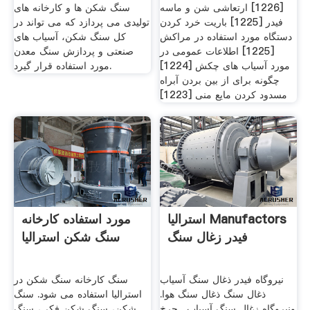
[1226] ارتعاشی شن و ماسه
سنگ شکن ها و کارخانه های
فیدر [1225] باریت خرد کردن
تولیدی می پردازد که می تواند در
دستگاه مورد استفاده در مراکش
کل سنگ شکن، آسیاب های
[1225] اطلاعات عمومی در
صنعتی و پردازش سنگ معدن
مورد آسیاب های چکش [1224]
مورد استفاده قرار گیرد.
چگونه برای از بین بردن آبراه
مسدود کردن مایع منی [1223]
استرالیا Manufactors
مورد استفاده کارخانه
فیدر زغال سنگ
سنگ شکن استرالیا
نیروگاه فیدر ذغال سنگ آسیاب
سنگ کارخانه سنگ شکن در
ذغال سنگ ذغال سنگ هوا.
استرالیا استفاده می شود. سنگ
ونیروگاه زغال سنگ آسیاب . چرخ
شکن، سنگ شکن فکی، سنگ