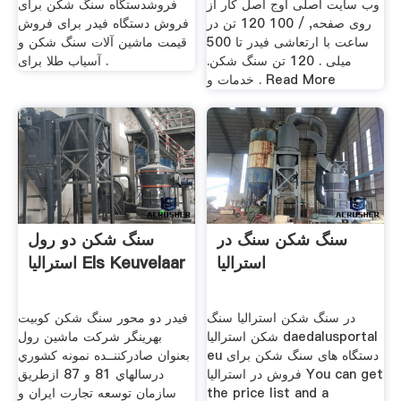
وب سایت اصلی اوج اصل کار از
فروشدستگاه سنگ شکن برای
روی صفحه, / 100 120 تن در
فروش دستگاه فیدر برای فروش
ساعت با ارتعاشی فیدر تا 500
قیمت ماشین آلات سنگ شکن و
میلی . 120 تن سنگ شکن.
آسیاب طلا برای .
خدمات و . Read More
سنگ شکن سنگ در
سنگ شکن دو رول
استرالیا
استرالیا Els Keuvelaar
در سنگ شکن استرالیا سنگ
فیدر دو محور سنگ شکن کوبیت
شکن استرالیا daedalusportal
بهرینگر شركت ماشین رول
eu دستگاه های سنگ شکن برای
بعنوان صادركننــده نمونه كشوري
فروش در استرالیا You can get
درسالهاي 81 و 87 ازطريق
the price list and a
سازمان توسعه تجارت ايران و