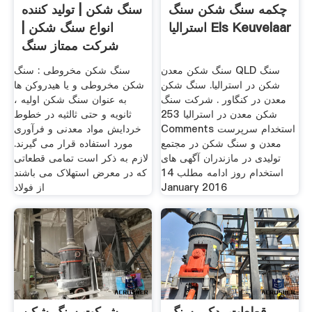
چکمه سنگ شکن سنگ
سنگ شکن | تولید کننده
استرالیا Els Keuvelaar
انواع سنگ شکن |
شرکت ممتاز سنگ
شکن
سنگ شکن معدن QLD سنگ
سنگ شکن مخروطی : سنگ
شکن در استرالیا. سنگ شکن
شکن مخروطی و یا هیدروکن ها
معدن در کنگاور . شرکت سنگ
به عنوان سنگ شکن اولیه ،
شکن معدن در استرالیا 253
ثانویه و حتی ثالثیه در خطوط
Comments استخدام سرپرست
خردایش مواد معدنی و فرآوری
معدن و سنگ شکن در مجتمع
مورد استفاده قرار می گیرند.
تولیدی در مازندران آگهی های
لازم به ذکر است تمامی قطعاتی
استخدام روز ادامه مطلب 14
که در معرض استهلاک می باشند
January 2016
از فولاد
قطعات یدکی سنگ
شرکت سنگ شکن