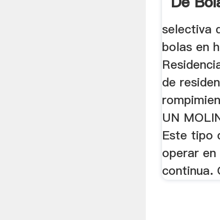
De Bol
selectiva 
bolas en 
Residenci
de reside
rompimie
UN MOLI
Este tipo
operar en
continua.