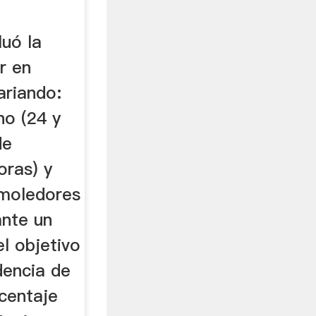
 DE LA
uó la
r en
ariando:
no (24 y
de
oras) y
 moledores
ante un
el objetivo
idencia de
rcentaje