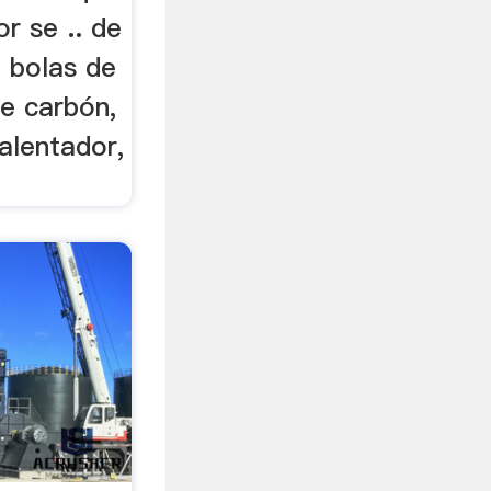
r se .. de
e bolas de
e carbón,
alentador,