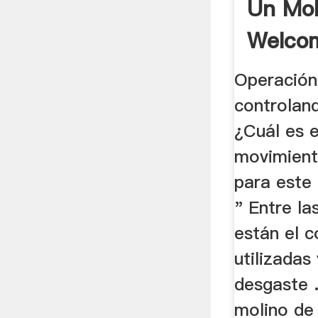
Un Mol
Welco
Operación
controlan
¿Cuál es e
movimient
para este 
" Entre la
están el c
utilizadas
desgaste .
molino de