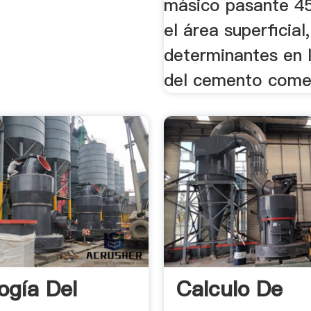
másico pasante 45
el área superficial
determinantes en l
del cemento comer
ogía Del
Calculo De