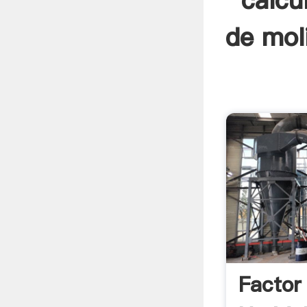
cálcu
de mol
Factor