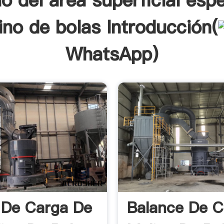
lo del área superficial espe
ino de bolas Introducción(
WhatsApp
)
 De Carga De
Balance De C