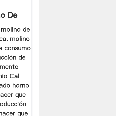
no De
 molino de
ica. molino
de consumo
ucción de
emento
nio Cal
zado horno
Hacer que
roducción
hacer que