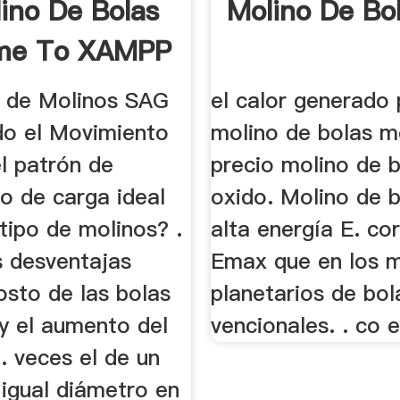
ino De Bolas
Molino De Bo
me To XAMPP
 de Molinos SAG
el calor generado 
do el Movimiento
molino de bolas m
l patrón de
precio molino de 
o de carga ideal
oxido. Molino de 
tipo de molinos? .
alta energía E. cor
s desventajas
Emax que en los m
osto de las bolas
planetarios de bol
 y el aumento del
vencionales. . co 
. veces el de un
 igual diámetro en