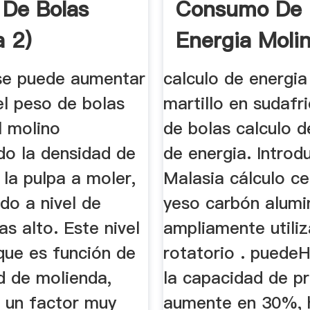
 De Bolas
Consumo De
a 2)
Energia Moli
Bolas
se puede aumentar
calculo de energia
el peso de bolas
martillo en sudafr
l molino
de bolas calculo 
o la densidad de
de energia. Introd
 la pulpa a moler,
Malasia cálculo c
do a nivel de
yeso carbón alumi
as alto. Este nivel
ampliamente utili
que es función de
rotatorio . puede
d de molienda,
la capacidad de p
e un factor muy
aumente en 30%, 