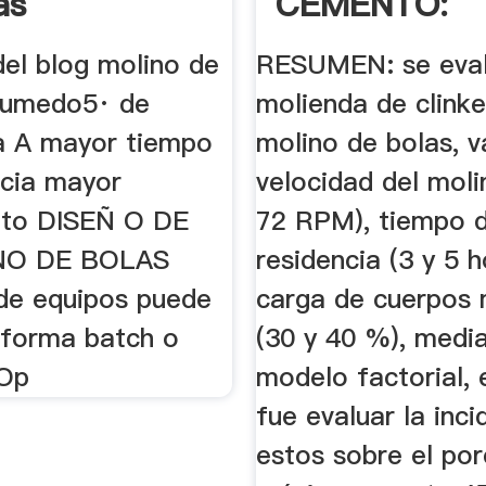
as
CEMENTO:
EVALUACIÓN
del blog molino de
RESUMEN: se eval
...
humedo5· de
molienda de clinke
a A mayor tiempo
molino de bolas, v
ncia mayor
velocidad del moli
nto DISEÑ O DE
72 RPM), tiempo 
NO DE BOLAS
residencia (3 y 5 h
 de equipos puede
carga de cuerpos
 forma batch o
(30 y 40 %), medi
 Op
modelo factorial, 
fue evaluar la inc
estos sobre el po