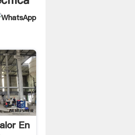
cífica
alor En