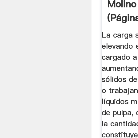
Molino
(págin
La carga 
elevando 
cargado a
aumentand
sólidos de
o trabajan
líquidos m
de pulpa, 
la cantida
constituy