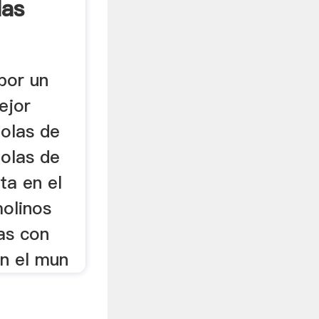
las
por un
ejor
bolas de
bolas de
ta en el
olinos
as con
en el mun