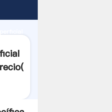
o de
e
perficial
 valor y
icial
recio(