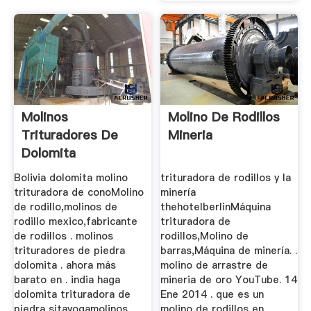
Molinos
Molino De Rodillos
Trituradores De
Mineria
Dolomita
Bolivia dolomita molino
trituradora de rodillos y la
trituradora de conoMolino
minería
de rodillo,molinos de
thehotelberlinMáquina
rodillo mexico,fabricante
trituradora de
de rodillos . molinos
rodillos,Molino de
trituradores de piedra
barras,Máquina de minería. .
dolomita . ahora más
molino de arrastre de
barato en . india haga
mineria de oro YouTube. 14
dolomita trituradora de
Ene 2014 . que es un
piedra sitayogamolinos
molino de rodillos en