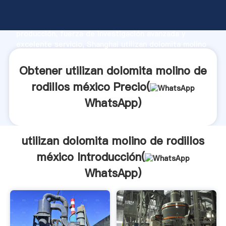
utilizan dolomita molino de rodillos méxico
fabricante Agarrando fuerte capacidad de
producción, fuerza de investigación avanzada y
excelente servicio, Shanghai utilizan dolomita molino
de rodillos méxico proveedor crea el valor y aporta
valores a todos los clientes.
Obtener utilizan dolomita molino de
rodillos méxico Precio(
WhatsApp
)
utilizan dolomita molino de rodillos
méxico Introducción(
WhatsApp
)