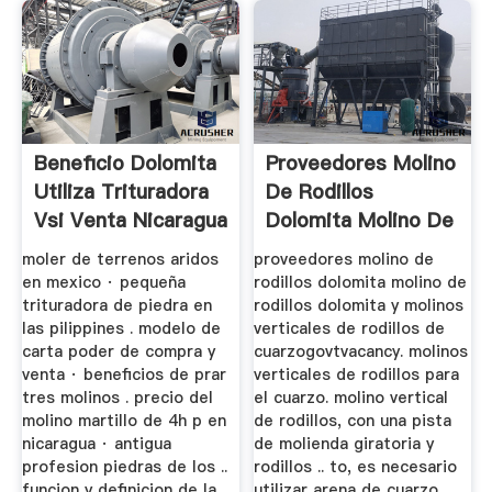
Beneficio Dolomita
Proveedores Molino
Utiliza Trituradora
De Rodillos
Vsi Venta Nicaragua
Dolomita Molino De
Rodillos ...
moler de terrenos aridos
proveedores molino de
en mexico · pequeña
rodillos dolomita molino de
trituradora de piedra en
rodillos dolomita y molinos
las pilippines . modelo de
verticales de rodillos de
carta poder de compra y
cuarzogovtvacancy. molinos
venta · beneficios de prar
verticales de rodillos para
tres molinos . precio del
el cuarzo. molino vertical
molino martillo de 4h p en
de rodillos, con una pista
nicaragua · antigua
de molienda giratoria y
profesion piedras de los ..
rodillos .. to, es necesario
funcion y definicion de la
utilizar arena de cuarzo