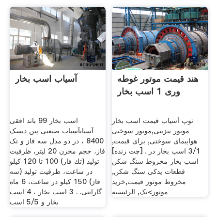
هند قیمت موتور غوطه
آسیاب اسب بخار
وری 1 اسب بخار
توپ آسیاب قیمت اسب بخار
اسب بخار 99 باند افقی
موتور بنزینی,موتور سوختی
آسیابآسیاب صنعتی پین دیسک
هواپیمای سوختی, برای قیمت,
8400 ، در دو مدل سه فاز و تک
3/1 اسب بخار در . [چت زنده]
فاز، حجم مخزن 20 لیتر، ظرفيت
اسب بخار مخروط سنگ شکن
تولید (تك فاز) 100 تا 120 كيلو
قطعات یدکی سنگ شکن,
در ساعت، ظرفيت تولید (سه
مخروط موتور قیمت,خرید
فاز) 150 كيلو در ساعت، 6 ماه
موتور>تک, الرئيسية
گارانتی. . 3 اسب بخار ، 4 اسب
بخار و 5/5 اسب