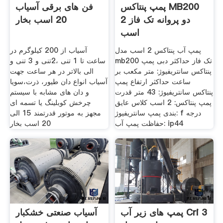
پمپ پنتاکس MB200
فن های برقی آسیاب
دو پروانه تک فاز 2
20 اسب بخار
اسب
پمپ آب پنتاکس 2 اسب مدل
آسیاب از 200 کیلوگرم در
mb200 تک فاز حداکثر دبی پمپ
ساعت تا 1 تنی ،2تنی و 3 تنی و
پنتاکس سانتریفیوژ: متر مکعب بر
الی بالاتر در هر ساعت جهت
ساعت حداکثر ارتفاع پمپ
آسیاب انواع دان طیور، ذرت،سویا
پنتاکس سانتریفیوژ: 43 متر قدرت
و دان های مشابه با سیستم
پمپ پنتاکس: 2 اسب کلاس عایق
چرخش کوبلینگ یا تسمه ای
بندی پمپ سانتریفیوژ: f درجه
مجهز به موتور قدرتمند 15 الی
حفاظت پمپ آب: ip44
20 اسب بخار
پمپ های زیر آب Cri 3
آسیاب صنعتی خشکبار