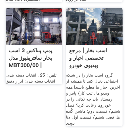
اسب بخار | مرجع
پمپ پنتاکس 3 اسب
تخصصی اخبار و
بخار سانتریفیوژ مدل
ویدیوی خودرو
MBT300/00 |
سماسازان
گروه اسب بخار را در شبکه
تلفن : 25 . انتخاب دسته بندی.
اجتماعی دنبال کنید تا همیشه از
انتخاب دسته بندی; ابزار دقیق
آخرین اخبار ما مطلع باشید! همه
ویدیو ها . تیپ کار/ پاییز و
زمستان باید چه نکاتی را در
خودروها رعایت کرد؟ فصل
ششم/ قسمت دوم: ماشین گُنده
ها. فصل ششم/ قسمت اول: دنا
دودی