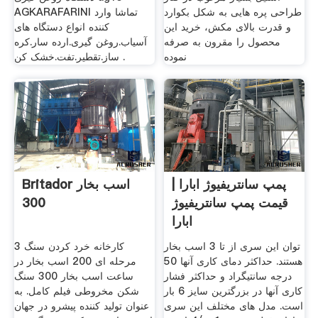
طراحی پره هایی به شکل بکوارد
AGKARAFARINI تماشا وارد
و قدرت بالای مکش، خرید این
کننده انواع دستگاه های
محصول را مقرون به صرفه
آسیاب.روغن گیری.ارده سار.کره
نموده
ساز.تقطیر.تفت.خشک کن .
پمپ سانتریفیوژ ابارا |
Britador اسب بخار
قیمت پمپ سانتریفیوژ
300
ابارا
توان این سری از تا 3 اسب بخار
کارخانه خرد کردن سنگ 3
هستند. حداکثر دمای کاری آنها 50
مرحله ای 200 اسب بخار در
درجه سانتیگراد و حداکثر فشار
ساعت اسب بخار 300 سنگ
کاری آنها در بزرگترین سایز 6 بار
شکن مخروطی فیلم کامل. به
است. مدل های مختلف این سری
عنوان تولید کننده پیشرو در جهان