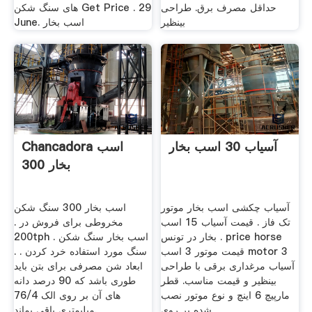
حداقل مصرف برق. طراحی
های سنگ شکن Get Price . 29
بینظیر
June. اسب بخار
آسیاب 30 اسب بخار
Chancadora اسب
بخار 300
آسیاب چکشی اسب بخار موتور
اسب بخار 300 سنگ شکن
تک فاز . قیمت آسیاب 15 اسب
مخروطی برای فروش در .
بخار در تونس . price horse
200tph اسب بخار سنگ شکن .
قیمت موتور 3 اسب motor 3
سنگ مورد استفاده خرد کردن . .
آسیاب مرغداری برقی با طراحی
ابعاد شن مصرفی برای بتن باید
بینظیر و قیمت مناسب. قطر
طوری باشد که 90 درصد دانه
مارپیچ 6 اینچ و نوع موتور نصب
های آن بر روی الک 76/4
شده بر روی
میلیمتری باقی بماند.