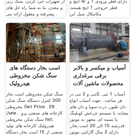
دارای قطر ورودی 1 و /4 اینچ و
از تجهیزات خرد کردن، سنگ زنی
قطر خروجی 1 اینج هستند.
و معدن، ما به شما راه حل های
مکانیکال سیل این
پیشرفته و معقول ارائه می .
آسیاب و میکسر و بالابر
اسب بخار دستگاه های
برقی مرغداری
سنگ شکن مخروطی
محصولات ماشین آلات
هیدرولیک
و
آسیاب 1 تنی ،2تنی و 3 تنی در
سنگ شکن مخروطی اسب بخار
هر ساعت . جهت آسیاب انواع
300 کنترل دستگاه سنگ شکن
دان طیور، ذرت،سویا و دان های
مخروطی Get Price . 29
مشابه. با سیستم چرخش کوبلینگ
June. کارخانه های صنعتی پرو .
یا تسمه ای. مجهز به موتور
سنگ شکن مخروطی hst;
قدرتمند 15 الی 20 اسب بخار.
هیدرولیک کارخانه های تولید
دارای 2 سال گارانتی موتور
صنعتی از 15 اسب بخار دستگاه