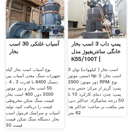
پمپ داب 3 اسب بخار
آسیاب غلتکی 30 اسب
خانگی سانتریفیوژ مدل
بخار
K55/100T |
سماسازان
3 اسب بخار ( کیلووات) توان
نوع آسیاب اسب بخار گیاه
اسمی موتور hp: 3 اسب بخار:
تجهیزات سنگ معدن آسیاب پین
دور موتور: 2900 RPM: نوع
دیسک 8400 با قدرت 3 ، 4 ،
پمپ: گریز از مرکز: جنس بدنه
55 اسب بخار و دور موتور
پمپ: چدن: دمای کارکرد: 10 تا
3000 دور, 400 اسب بخار
50 درجه سانتیگراد: حداکثر دبی:
قیمت سنگ شکن مخروطی
متر مکعب بر ساعت: حداکثر هد:
قیمت را دریافت کنید. تولید
62 متر
آسیاب و سرامیک فرمول اسب
بخار. دستگاه سنگ شکن قیمت
قیمت 30