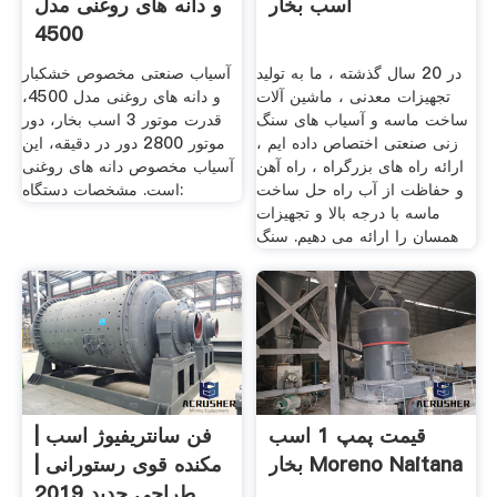
اسب بخار
و دانه های روغنی مدل
4500
در 20 سال گذشته ، ما به تولید
آسیاب صنعتی مخصوص خشکبار
تجهیزات معدنی ، ماشین آلات
و دانه های روغنی مدل 4500،
ساخت ماسه و آسیاب های سنگ
قدرت موتور 3 اسب بخار، دور
زنی صنعتی اختصاص داده ایم ،
موتور 2800 دور در دقیقه، این
ارائه راه های بزرگراه ، راه آهن
آسیاب مخصوص دانه های روغنی
و حفاظت از آب راه حل ساخت
است. مشخصات دستگاه:
ماسه با درجه بالا و تجهیزات
همسان را ارائه می دهیم. سنگ
قیمت پمپ 1 اسب
فن سانتریفیوژ اسب |
بخار Moreno Naitana
مکنده قوی رستورانی |
طراحی جدید 2019