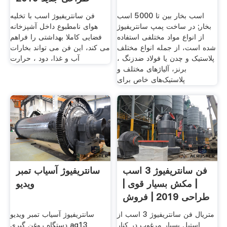
اسب بخار بین تا 5000 اسب
فن سانتریفیوژ اسب با تخلیه
بخار; در ساخت پمپ‌ سانتریفیوژ
هوای نامطبوع داخل آشپزخانه
از انواع مواد مختلفی استفاده
فضایی کاملا بهداشتی را فراهم
شده است، از جمله انواع مختلف
می کند، این فن می تواند بخارات
پلاستیک و چدن یا فولاد ضدزنگ ،
آب و غذا، دود ، حرارت
برنز، آلیاژهای مختلف و
پلاستیک‌های خاص برای
فن سانتریفیوژ 3 اسب
سانتریفیوژ آسیاب تمبر
| مکش بسیار قوی |
ویدیو
طراحی 2019 | فروش
اقساط
متریال فن سانتریفیوژ 3 اسب از
سانتریفیوژ آسیاب تمبر ویدیو
استیل بسیار مرغوب در کنار
دستگاه روغن گیری ag13