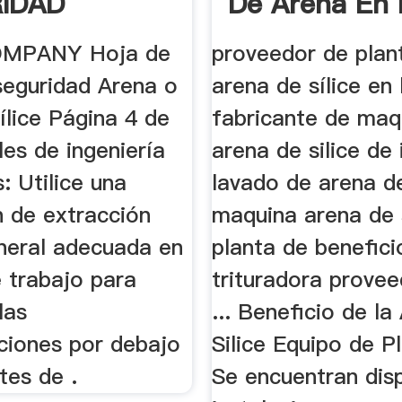
IDAD
De Arena En 
India
OMPANY Hoja de
proveedor de plan
seguridad Arena o
arena de sílice en 
sílice Página 4 de
fabricante de maq
es de ingeniería
arena de silice de 
: Utilice una
lavado de arena d
n de extracción
maquina arena de s
eneral adecuada en
planta de benefici
e trabajo para
trituradora provee
las
... Beneficio de la
ciones por debajo
Silice Equipo de P
ites de .
Se encuentran dis