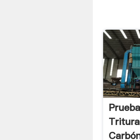
Prueba
Tritur
Carbó