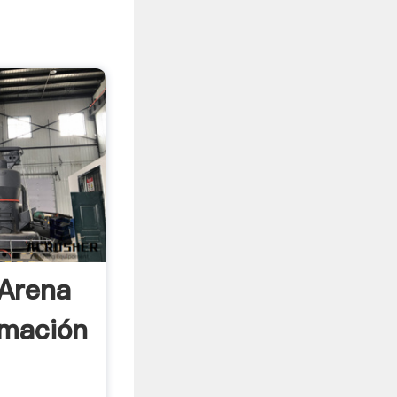
Arena
rmación