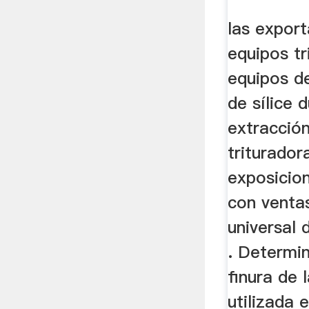
las expor
equipos tr
equipos d
de sílice 
extracción
triturador
exposicion
con venta
universal
. Determin
finura de l
utilizada 