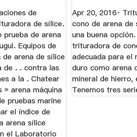
Arena De Sílic
taciones de
Apr 20, 2016· Tri
ituradora de sílice.
cono de arena de s
e prueba de arena
una buena opción.
dugui. Equipos de
trituradora de co
 de arena de sílice
adecuada para el 
a de . . contra las
duro como arena de
es a la . Chatear
mineral de hierro, 
s » arena máquina
Tenemos tres seri
 de pruebas marine
ar el índice de
a arena sílice
en el Laboratorio