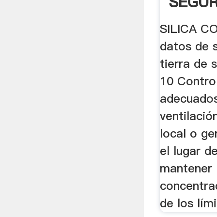
SEGUR
SILICA C
datos de 
tierra de 
10 Control
adecuados
ventilació
local o g
el lugar d
mantener 
concentra
de los lím