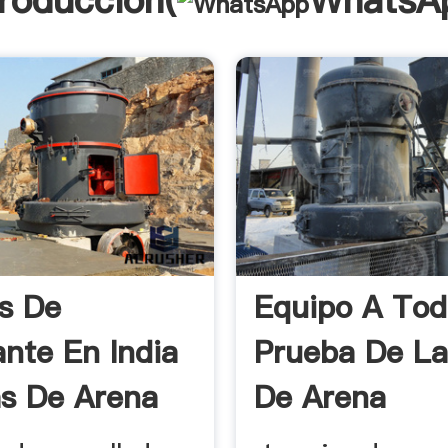
troducción(
WhatsA
s De
Equipo A To
ante En India
Prueba De L
s De Arena
De Arena