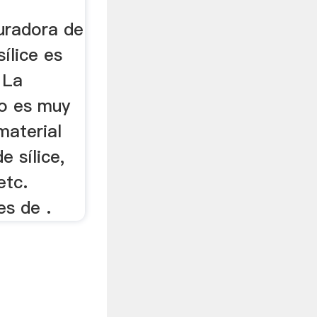
e ...
turadora de
ílice es
 La
no es muy
material
 sílice,
etc.
es de .