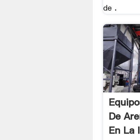
de .
Equipo
De Are
En La 