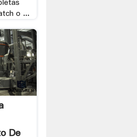
pletas
tch o ...
a
to De