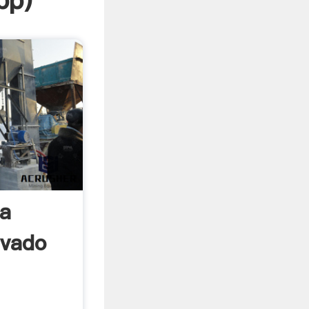
pp
)
da
avado