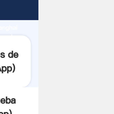
garrando
anghai
ea el
os de
App
)
ueba