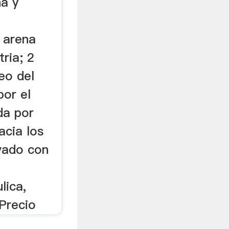
na y
1
a arena
tria; 2
eo del
por el
da por
acia los
avado con
lica,
 Precio