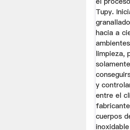
el proces
Tupy. Inic
granallad
hacia a ci
ambientes
limpieza, 
solament
conseguirs
y controla
entre el cl
fabricante.
cuerpos d
inoxidable