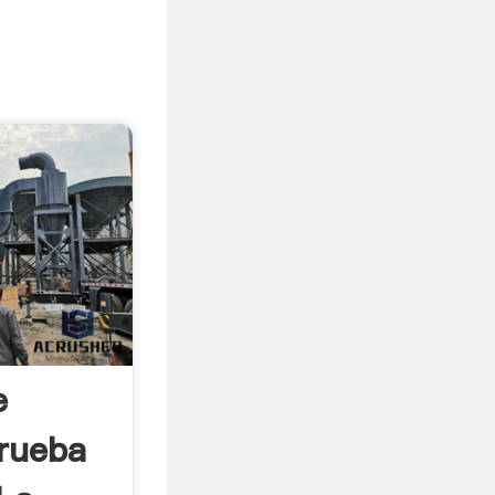
e
rueba