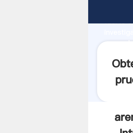
arena de
fuerte c
investig
arena de
valor y 
Obte
pru
are