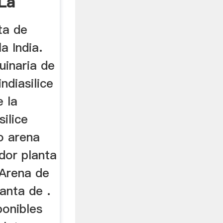
La
ta de
la India.
uinaria de
indiasilice
e la
ilice
o arena
dor planta
 Arena de
lanta de .
ponibles