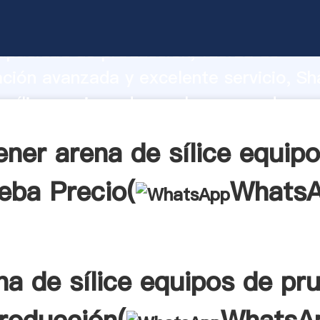
 sílice equipos de prueba fabricante A
apacidad de producción, fuerza de
ación avanzada y excelente servicio, Sh
 sílice equipos de prueba proveedor cr
aporta valores a todos los clientes.
ner arena de sílice equip
eba Precio(
Whats
na de sílice equipos de pr