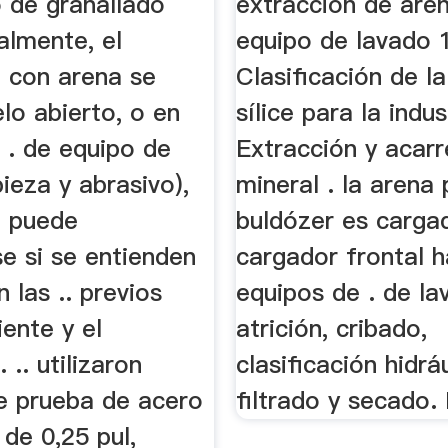
o de granallado
extraccion de are
ialmente, el
equipo de lavado 
o con arena se
Clasificación de l
elo abierto, o en
sílice para la indus
 . de equipo de
Extracción y acarr
pieza y abrasivo),
mineral . la arena 
e puede
buldózer es carga
e si se entienden
cargador frontal h
n las .. previos
equipos de . de l
iente y el
atrición, cribado,
 .. utilizaron
clasificación hidráu
e prueba de acero
filtrado y secado.
 de 0,25 pul,