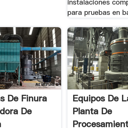
instalaciones com
para pruebas en ba
s De Finura
Equipos De L
adora De
Planta De
n
Procesamien