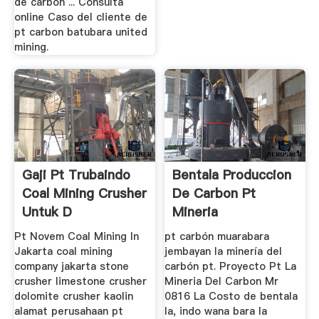
de carbón ... Consulta
online Caso del cliente de
pt carbon batubara united
mining.
Gaji Pt Trubaindo
Bentala Produccion
Coal Mining Crusher
De Carbon Pt
Untuk D
Mineria
Pt Novem Coal Mining In
pt carbón muarabara
Jakarta coal mining
jembayan la minería del
company jakarta stone
carbón pt. Proyecto Pt La
crusher limestone crusher
Mineria Del Carbon Mr
dolomite crusher kaolin
0816 La Costo de bentala
alamat perusahaan pt
la, indo wana bara la