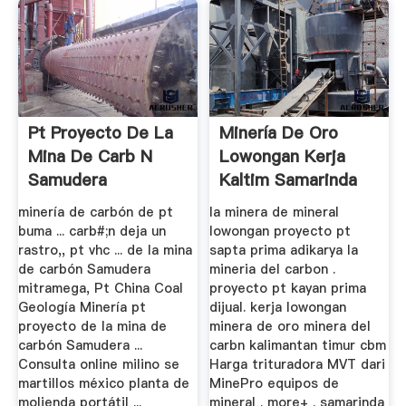
Pt Proyecto De La
Minería De Oro
Mina De Carb N
Lowongan Kerja
Samudera
Kaltim Samarinda
Mitramega Pac ...
minería de carbón de pt
la minera de mineral
buma ... carb#;n deja un
lowongan proyecto pt
rastro,, pt vhc ... de la mina
sapta prima adikarya la
de carbón Samudera
mineria del carbon .
mitramega, Pt China Coal
proyecto pt kayan prima
Geología Minería pt
dijual. kerja lowongan
proyecto de la mina de
minera de oro minera del
carbón Samudera ...
carbn kalimantan timur cbm
Consulta online milino se
Harga trituradora MVT dari
martillos méxico planta de
MinePro equipos de
molienda portátil ...
mineral . more+ . samarinda