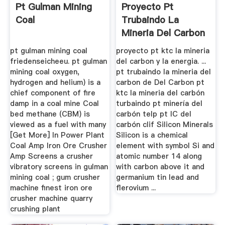
Pt Gulman Mining
Proyecto Pt
Coal
Trubaindo La
Mineria Del Carbon
pt gulman mining coal
proyecto pt ktc la mineria
friedenseicheeu. pt gulman
del carbon y la energia. ...
mining coal oxygen,
pt trubaindo la mineria del
hydrogen and helium) is a
carbon de Del Carbon pt
chief component of fire
ktc la mineria del carbón
damp in a coal mine Coal
turbaindo pt minería del
bed methane (CBM) is
carbón telp pt IC del
viewed as a fuel with many
carbón clif Silicon Minerals
[Get More] In Power Plant
Silicon is a chemical
Coal Amp Iron Ore Crusher
element with symbol Si and
Amp Screens a crusher
atomic number 14 along
vibratory screens in gulman
with carbon above it and
mining coal ; gum crusher
germanium tin lead and
machine finest iron ore
flerovium ...
crusher machine quarry
crushing plant