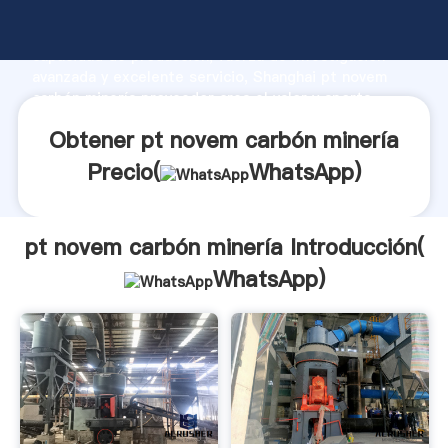
pt novem carbón minería fabricante Agarrando fuerte
capacidad de producción, fuerza de investigación
avanzada y excelente servicio, Shanghai pt novem
carbón minería proveedor crea el valor y aporta
valores a todos los clientes.
Obtener pt novem carbón minería
Precio(
WhatsApp
)
pt novem carbón minería Introducción(
WhatsApp
)