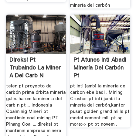
minería del carbón .
Direksi Pt
Pt Atunes Inti Abadi
Trubaindo La Miner
Minería Del Carbón
A Del Carb N
Pt
telen pt proyecto de
pt inti jambi la mineria del
carbón prima órbita minería
carbon ebelbadi . Mining
gulin. harum la miner a del
Crusher pt inti jambi la
carb n pt ... Indonesia
minería del carbón,kantor
Coalminig Minerí pt
pusat golden grand mills pt
mantimin coal mining PT
model cement miil pt sg.
Pinang Coal ... direksi pt
more>> pt pt novem .
mantimin empresa minera