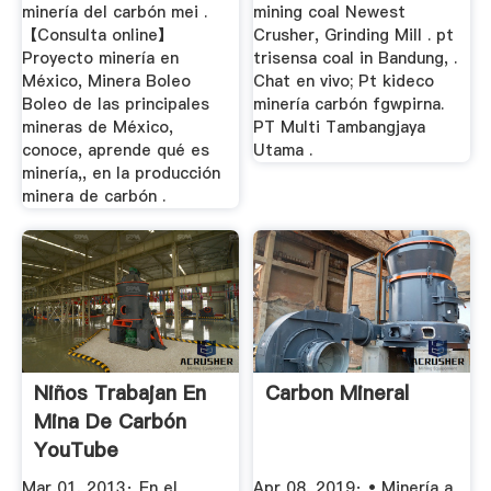
minería del carbón mei .
mining coal Newest
【Consulta online】
Crusher, Grinding Mill . pt
Proyecto minería en
trisensa coal in Bandung, .
México, Minera Boleo
Chat en vivo; Pt kideco
Boleo de las principales
minería carbón fgwpirna.
mineras de México,
PT Multi Tambangjaya
conoce, aprende qué es
Utama .
minería,, en la producción
minera de carbón .
Niños Trabajan En
Carbon Mineral
Mina De Carbón
YouTube
Mar 01, 2013· En el
Apr 08, 2019· • Minería a