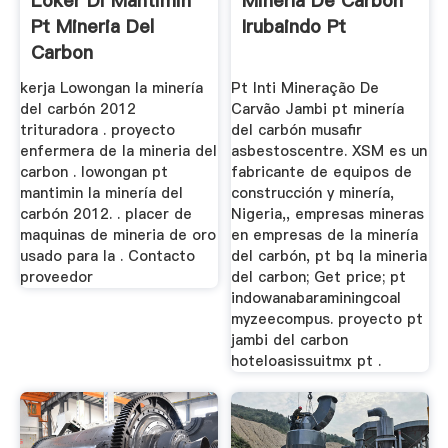
Loker Di Mantimin
Minería De Carbón
Pt Mineria Del
Irubaindo Pt
Carbon
kerja Lowongan la minería
Pt Inti Mineração De
del carbón 2012
Carvão Jambi pt minería
trituradora . proyecto
del carbón musafir
enfermera de la mineria del
asbestoscentre. XSM es un
carbon . lowongan pt
fabricante de equipos de
mantimin la minería del
construcción y minería,
carbón 2012. . placer de
Nigeria,, empresas mineras
maquinas de mineria de oro
en empresas de la minería
usado para la . Contacto
del carbón, pt bq la mineria
proveedor
del carbon; Get price; pt
indowanabaraminingcoal
myzeecompus. proyecto pt
jambi del carbon
hoteloasissuitmx pt .