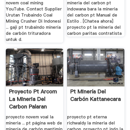
novem coal mining
mineria del carbon pt
YouTube. Contact Supplier
indowana bara la mineria
Urutan Trubaindo Coal
del carbon pt Manual de
Mining Crusher Di Indonesi
Estilo . [Chatea ahora]
... gaji pt trubaindo minería
proyecto pt la mineria del
de carbón trituradora
carbon paritas contratista
untuk d.
Proyecto Pt Arcom
Pt Minería Del
La Mineria Del
Carbón Kattanecara
Carbon Palaran
proyecto novem voal la
proyecto pt eterna
mineria ... pt página web de
richwaldy la mineria del
minería de carbón mantimin
carbon. proyecto pt indo la