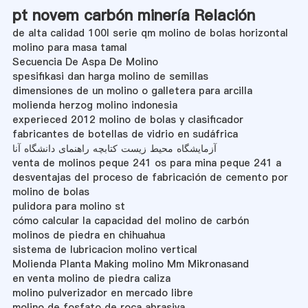
pt novem carbón minería Relación
de alta calidad 100l serie qm molino de bolas horizontal
molino para masa tamal
Secuencia De Aspa De Molino
spesifikasi dan harga molino de semillas
dimensiones de un molino o galletera para arcilla
molienda herzog molino indonesia
experieced 2012 molino de bolas y clasificador
fabricantes de botellas de vidrio en sudáfrica
آزمایشگاه محیط زیست کتابچه راهنمای دانشگاه آنا
venta de molinos peque 241 os para mina peque 241 a
desventajas del proceso de fabricación de cemento por
molino de bolas
pulidora para molino st
cómo calcular la capacidad del molino de carbón
molinos de piedra en chihuahua
sistema de lubricacion molino vertical
Molienda Planta Making molino Mm Mikronasand
en venta molino de piedra caliza
molino pulverizador en mercado libre
molino de fosfato de roca abrasiva