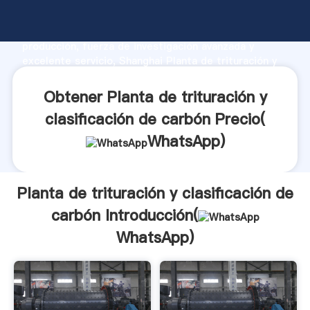
Planta de trituración y clasificación de carbón
fabricante Agarrando fuerte capacidad de
producción, fuerza de investigación avanzada y
excelente servicio, Shanghai Planta de trituración y
clasificación de carbón proveedor crea el valor y
aporta valores a todos los clientes.
Obtener Planta de trituración y
clasificación de carbón Precio(
WhatsApp
)
Planta de trituración y clasificación de
carbón Introducción(
WhatsApp
)