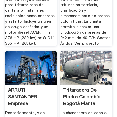
para triturar roca de
trituración terciaria,
cantera o materiales
clasificación y
reciclables como concreto
almacenamiento de arenas
y asfalto. Incluye un tren
dolomíticas. La planta
de oruga estándar y un
permite alcanzar una
motor diesel ACERT Tier III
producción de arenas de
376 HP (280 kw) or ® D11
0/2 mm. de 40 T/h. Sector.
355 HP (265kw).
Áridos. Ver proyecto
ARRUTI
Trituradora De
SANTANDER
Piedra Colombia
Empresa
Bogotá Planta
Constructora
Trituradora
Posteriormente, y en
La chancadora de cono o