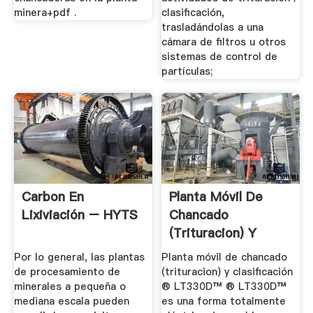
minera+pdf .
clasificación,
trasladándolas a una
cámara de filtros u otros
sistemas de control de
partículas;
Carbon En
Planta Móvil De
Lixiviación – HYTS
Chancado
(trituracion) Y
Clasificación ...
Por lo general, las plantas
Planta móvil de chancado
de procesamiento de
(trituracion) y clasificación
minerales a pequeña o
® LT330D™ ® LT330D™
mediana escala pueden
es una forma totalmente