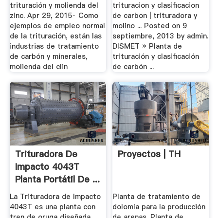
Zinc Pdf
trituración y molienda del
trituracion y clasificacion
zinc. Apr 29, 2015· Como
de carbon | trituradora y
ejemplos de empleo normal
molino ... Posted on 9
de la trituración, están las
septiembre, 2013 by admin.
industrias de tratamiento
DISMET » Planta de
de carbón y minerales,
trituración y clasificación
molienda del clin
de carbón ...
Trituradora De
Proyectos | TH
Impacto 4043T
Planta Portátil De ...
La Trituradora de Impacto
Planta de tratamiento de
4043T es una planta con
dolomía para la producción
tren de oruga diseñada
de arenas. Planta de