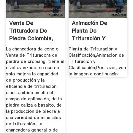
Venta De
Animación De
Trituradora De
Planta De
Piedra Colombia,
Trituración Y
Planta Venta De ...
Clasificación,El ...
La chancadora de cono o
Planta de Trituración y
Venta de Trituradora de
Clasificación,Animación de
piedra de cromang, tiene el
Trituración y
nivel avanzado, su uso no
Clasificación,Por favor, vea
solo mejora la capacidad
la imagen a continuacin:
de producción y la
eficiencia de trituración,
sino también amplia el
campo de aplicación, de la
piedra caliza a basalto, de
la producción de piedra a
una variedad de minerales
de trituración. La
chancadora general o de