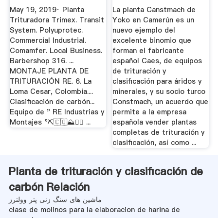
Trituración ...
May 19, 2019· Planta
La planta Canstmach de
Trituradora Trimex. Transit
Yoko en Camerún es un
System. Polyuprotec.
nuevo ejemplo del
Commercial Industrial.
excelente binomio que
Comamfer. Local Business.
forman el fabricante
Barbershop 316. ...
español Caes, de equipos
MONTAJE PLANTA DE
de trituración y
TRITURACIÓN RE. 6. La
clasificación para áridos y
Loma Cesar, Colombia....
minerales, y su socio turco
Clasificación de carbón...
Constmach, un acuerdo que
Equipo de " RE Industrias y
permite a la empresa
Montajes "⛏️🇨🇴⛰️👷‍♂️ ...
española vender plantas
completas de trituración y
clasificación, así como ...
Planta de trituración y clasificación de
carbón Relación
ماشین های سنگ زنی پتر وولترز
clase de molinos para la elaboracion de harina de