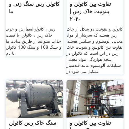
تفاوت بین کائولن و
کائولن رس سنگ زنی و
بنتونیت خاک رس |
ما
۲۰۲۰
کائولن و بنتونیت دو شکل از خاک
رس ، کائولن!سفارش و خرید
رس هستند که سرشار از مواد
خاک رس ، کائولن, با قیمت
معدنی آلومینیوم و سیلیس هستند.
جذاب میتوانید از طریق سایت ما
تفاوت بین کائولین و بنتونیت خاک
و سنگ 108 و سنگ 108 کائولن
رس در این است که کائولن در
با نام
نتیجه هوازدگی مواد معدنی
سیلیکات آلومینیوم مانند فلدسپار
تشکیل می شود در
تفاوت بین کائولن و
سنگ خاک رس کائولن