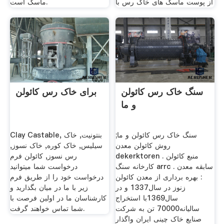
از پوست ماسک های خاک رس با
ماسک است.
سنگ خاک رس کائولن
برای خاک رس کائولن
و ما
سنگ خاک رس کائولن و ما;
Clay Castable, بنتونیت, خاک
روش کائولن معدن
سیلیس, خاک کوره, خاک نسوز,
dekerktoren . منبع کائولن
رس نسوز, کائولن فرم
کارخانه سنگ arrc . سابقه معدن
درخواست شما میتوانید
: بهره برداری از معدن کائولن
درخواست خود را از طریق فرم
زنوز در سال1337 و در
زیر با ما در میان بگذارید و
سال1369با استخراج
کارشناسان ما در اولین فرصت با
سالیانه70000 تن به شرکت
شما تماس خواهند گرفت.
صنایع خاک چینی ایران واگذار