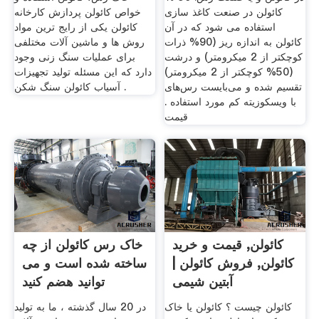
کائولن در صنعت کاغذ سازی
خواص کائولن پردازش کارخانه
استفاده می شود که در آن
کائولن یکی از رایج ترین مواد
کائولن به اندازه ریز (90% ذرات
روش ها و ماشین آلات مختلفی
کوچکتر از 2 میکرومتر) و درشت
برای عملیات سنگ زنی وجود
(50% کوچکتر از 2 میکرومتر)
دارد که این مسئله تولید تجهیزات
تقسیم شده و می‌بایست رس‌های
آسیاب کائولن سنگ شکن .
با ویسکوزیته کم مورد استفاده .
قیمت
کائولن, قیمت و خرید
خاک رس کائولن از چه
کائولن, فروش کائولن |
ساخته شده است و می
آبتین شیمی
توانید هضم کنید
کائولن چیست ؟ کائولن یا خاک
در 20 سال گذشته ، ما به تولید