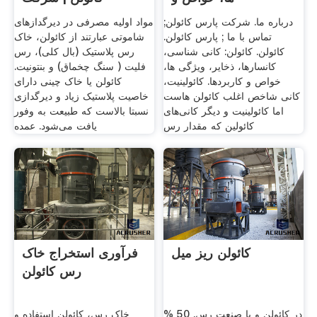
درباره ما. شرکت پارس کائولن;
مواد اولیه مصرفی در دیرگداز‌های
تماس با ما ; پارس کائولن.
شاموتی عبارتند از کائولن، خاک
کائولن. کائولن: کانی شناسی،
رس پلاستیک (بال کلی)، رس
کانسارها، ذخایر، ویژگی ها،
فلیت ( سنگ چخماق) و بنتونیت.
خواص و کاربردها. کائولینیت،
کائولن یا خاک چینی دارای
کانی شاخص اغلب کائولن‌ هاست
خاصیت پلاستیک زیاد و دیرگدازی
اما کائولینیت و دیگر کانی‌های
نسبتا بالاست که طبیعت به وفور
کائولین که مقدار رس
یافت می‌شود. عمده
کائولن ریز میل
فرآوری استخراج خاک
رس کائولن
در کائولن و یا صنعت رس. 50 %
خاک رس، کائولن استفاده و