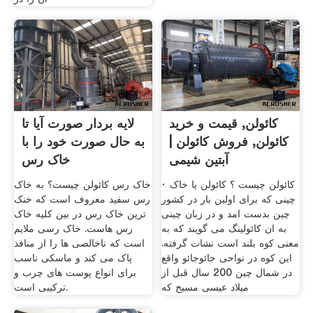
کائولن, قیمت و خرید
لایه بردار صورت آیا تا
کائولن, فروش کائولن |
به حال صورت خود را با
آبتین شیمی
خاک رس
· کائولن چیست ؟ کائولن یا خاک
خاک رس کائولن چیست؟ به خاک
چینی که برای اولین بار در کشور
رس سفید معروف است که خنک
چین بدست امد و در زبان چینی
ترین خاک رس در بین کلیه خاک
به ان کائولینگ می گویند که به
رس هاست. خاک رسی ملایم
معنی کوه بلند است نشات گرفته.
است که ناخالصی ها را از منافذ
این کوه در نواحی جائوجائو واقع
پاک می کند و ماسکی ناسب
در شمال چین 200 سال قبل از
برای انواع پوست های چرب و
میلاد عیسی مسیح که
ترکیبی است.