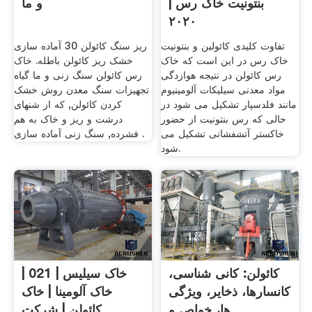
بنتونیت خاک رس |
و ما
۲۰۲۰
تفاوت کلیدی کائولین و بنتونیت
ریز سنگ کائولن 30 آماده سازی
خاک رس در این است که خاک
خشک ریز کائولن باطله. خاک
رس کائولن در نتیجه هوازدگی
رس کائولن سنگ زنی و ما گیاه
مواد معدنی سیلیکات آلومینیوم
تجهیزات سنگ معدن روش خشک
مانند فلدسپار تشکیل می شود در
کردن کائولن, که از شنهای
حالی که رس بنتونیت از حضور
درشت و ریز و خاک به هم
خاکستر آتشفشانی تشکیل می
فشرده, سنگ زنی آماده سازی .
شود.
کائولن: کانی شناسی،
خاک سیلیس | 021 |
کانسارها، ذخایر، ویژگی
خاک آلومینا | خاک
ها، خواص و
کائولن | شرکت