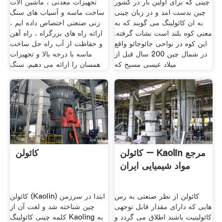
چینی که برای اولین بار در کشور
تجهیزات معدنی ، ماشین آلات
چین بدست امد و در زبان چینی
ساخت ماسه و آسیاب های سنگ
به ان کائولینگ می گویند که به
زنی صنعتی اختصاص داده ایم ،
معنی کوه بلند است نشات گرفته.
ارائه راه های بزرگراه ، راه آهن
این کوه در نواحی جائوجائو واقع
و حفاظت از آب راه حل ساخت
در شمال چین 200 سال قبل از
ماسه با درجه بالا و تجهیزات
میلاد عیسی مسیح که
همسان را ارائه می دهیم. سنگ
کائولن – Kaolin مرجع
کائولن
مواد شیمیایی ایران
کائولن از نظر صنعتی به رس
کائولن (Kaolin) ابتدا در سرزمن
هایی که دارای مقدار قابل توجهی
چین شناخته شد و لغت آن از
کائولینیت باشند اطلاق می گردد و
کلمه چینی کائولینگ Kaoling به