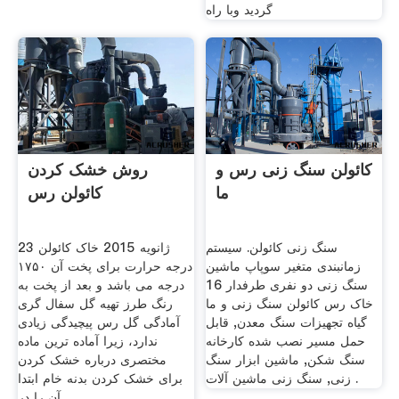
گردید وبا راه
کائولن سنگ زنی رس و
روش خشک کردن
ما
کائولن رس
سنگ زنی کائولن. سیستم
23 ژانويه 2015 خاک کائولن
زمانبندی متغیر سوپاپ ماشین
درجه حرارت برای پخت آن ۱۷۵۰
سنگ زنی دو نفری طرفدار 16
درجه می باشد و بعد از پخت به
خاک رس کائولن سنگ زنی و ما
رنگ طرز تهیه گل سفال گری
گیاه تجهیزات سنگ معدن, قابل
آمادگی گل رس پیچیدگی زیادی
حمل مسیر نصب شده کارخانه
ندارد، زیرا آماده ترین ماده
سنگ شکن, ماشین ابزار سنگ
مختصری درباره خشک کردن
زنی, سنگ زنی ماشین آلات .
برای خشک کردن بدنه خام ابتدا
آن را در