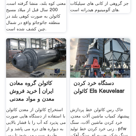
جز گروهی از کانی های سیلیکات
معنی کوه بلند، منشا گرفته است.
های آلومینیوم هیدراته است.
200 سال قبل از میلاد مسیح
کائولن به صورت کوهی بلند در
منطقه جائوجائو واقع در شمال
چین کشف شده است.
دستگاه خرد کردن
کائولن گروه معادن
کائولن Els Keuvelaar
ایران | خرید فروش
معدن و مواد معدنی
خاک رس کائولن خط پردازش
استخراج کائولن از معدن کائولن
پیشنهاد کمیاب ماشین آلات معدن.
با استفاده از دستگاه هایی صورت
خرد کردن ماشین آلات، سنگ
می پذیرد که آب را با فشار بالایی
زنی خرد کردن خط تولید . pfw
به دیواره های دره می پاشد و از
سنگ شکن ضربه ای سنگ آهک،
طریق سبب می شود تا رس