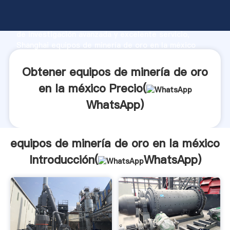
equipos de minería de oro en la méxico fabricante
Agarrando fuerte capacidad de producción, fuerza
de investigación avanzada y excelente servicio,
Shanghai equipos de minería de oro en la méxico
proveedor crea el valor y aporta valores a todos los
clientes.
Obtener equipos de minería de oro
en la méxico Precio(
WhatsApp
)
equipos de minería de oro en la méxico
Introducción(
WhatsApp
)