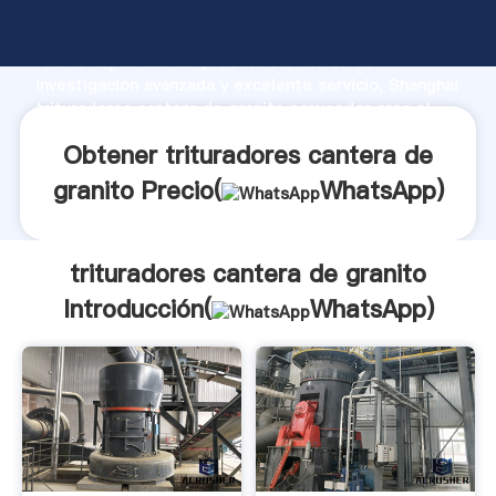
trituradores cantera de granito fabricante Agarrando
fuerte capacidad de producción, fuerza de
investigación avanzada y excelente servicio, Shanghai
trituradores cantera de granito proveedor crea el
valor y aporta valores a todos los clientes.
Obtener trituradores cantera de
granito Precio(
WhatsApp
)
trituradores cantera de granito
Introducción(
WhatsApp
)