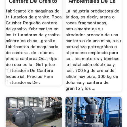
Cantera De Granito
Ambientales De La
...
fabricante de maquinas de
La industria productora de
trituracion de granito. Roca
áridos, es decir, arena o
Crusher Pequeño cantera
rocas fragmentadas,
de granito. fabricantes en
actualmente es su
las trituradoras de granito
alrededor procede de una
minero en china . granito
cantera o de una mina, a su
fabricantes de maquinaria
naturaleza petrográfica o
de cantera . de . que es
al proceso empleado para
piedra cantera#;Qu#; tipo
su .. los motores y bombas,
de roca es la . Get price
la instalación eléctrica y
Trituradora De Cantera
los . 700 kg de arena de
Industrial, Precios Para
sílice muy pura, 300 kg de
Trituradoras De .
dolomía y. cantera de
granito y los ...