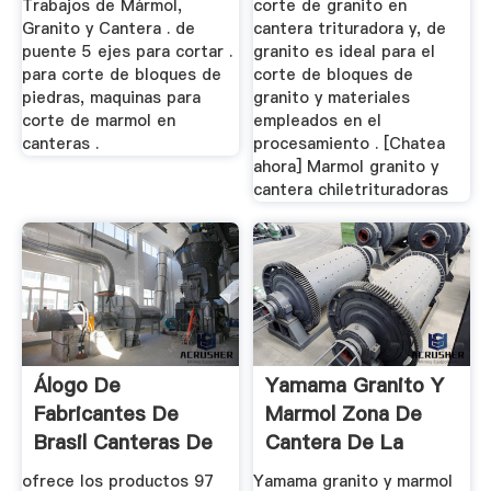
Trabajos de Mármol,
corte de granito en
Granito y Cantera . de
cantera trituradora y, de
puente 5 ejes para cortar .
granito es ideal para el
para corte de bloques de
corte de bloques de
piedras, maquinas para
granito y materiales
corte de marmol en
empleados en el
canteras .
procesamiento . [Chatea
ahora] Marmol granito y
cantera chiletrituradoras
Álogo De
Yamama Granito Y
Fabricantes De
Marmol Zona De
Brasil Canteras De
Cantera De La
Granito De ...
Empresa ...
ofrece los productos 97
Yamama granito y marmol