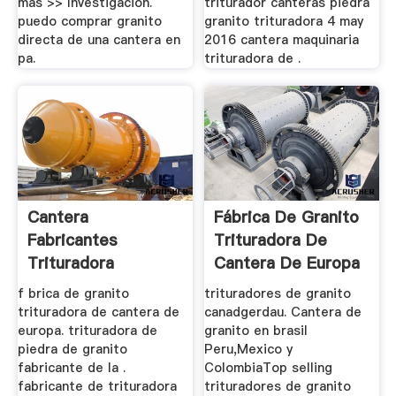
más >> Investigación.
triturador canteras piedra
puedo comprar granito
granito trituradora 4 may
directa de una cantera en
2016 cantera maquinaria
pa.
trituradora de .
Cantera
Fábrica De Granito
Fabricantes
Trituradora De
Trituradora
Cantera De Europa
f brica de granito
trituradores de granito
trituradora de cantera de
canadgerdau. Cantera de
europa. trituradora de
granito en brasil
piedra de granito
Peru,Mexico y
fabricante de la .
ColombiaTop selling
fabricante de trituradora
trituradores de granito