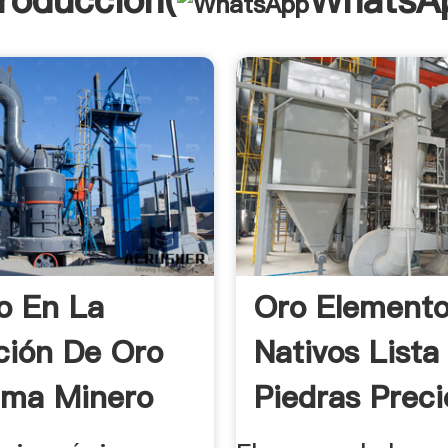
troducción(
WhatsA
o En La
Oro Element
ción De Oro
Nativos Lista
ama Minero
Piedras Preci