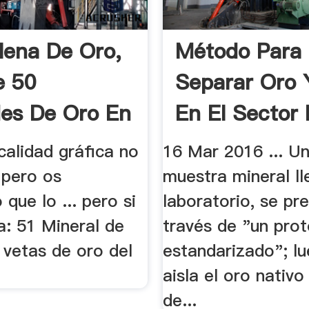
lena De Oro,
Método Para
e 50
Separar Oro 
es De Oro En
En El Sector
.
calidad gráfica no
16 Mar 2016 ... Un
 pero os
muestra mineral ll
que lo ... pero si
laboratorio, se pr
a: 51 Mineral de
través de "un pro
 vetas de oro del
estandarizado"; l
aisla el oro nativ
de...