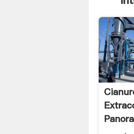
In
Cianur
Extrac
Panor