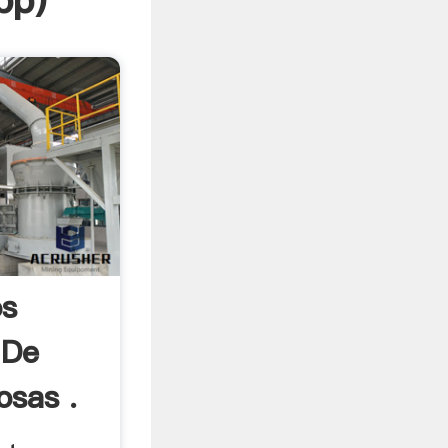
pp
)
os
 De
osas .