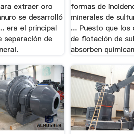
para extraer oro
formas de inciden
nuro se desarrolló
minerales de sulfu
.. era el principal
... Puesto que los
 separación de
de flotación de su
neral.
absorben químicam