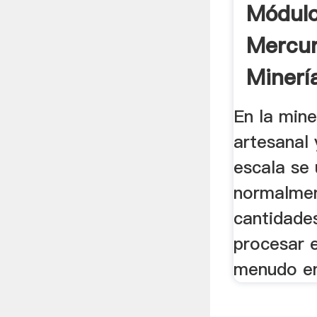
Módulo
Mercur
Minerí
Artesa
En la mine
artesanal
escala se 
normalmen
cantidade
procesar e
menudo en