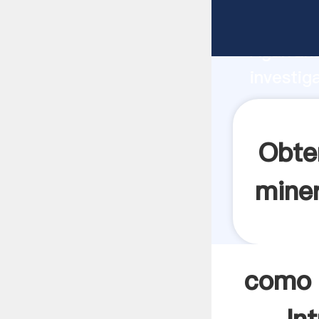
como se 
Agarrand
investig
como se 
el valor
Obte
miner
como 