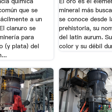
ncia química
El oro es el eleme
 común que se
mineral más busca
fácilmente a un
se conoce desde l
 El cianuro se
prehistoria, su no
 minería para
del latin aurum. Su
o (y plata) del
color y su débil du
...