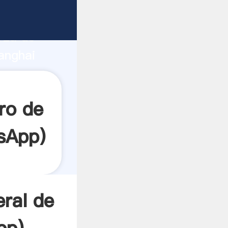
nte
rza de
anghai
or crea
ro de
sApp
)
ral de