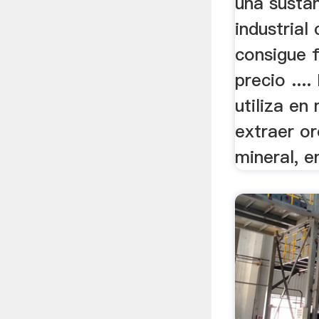
una susta
industrial
consigue 
precio ....
utiliza en
extraer or
mineral, en