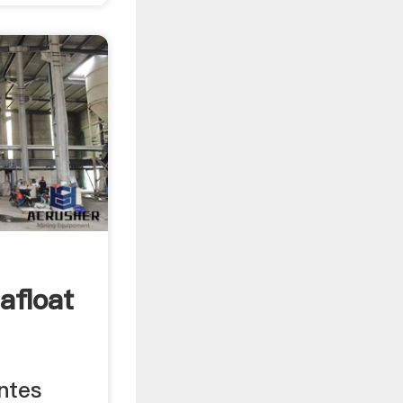
afloat
entes