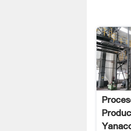
Proces
Produc
Yanaco