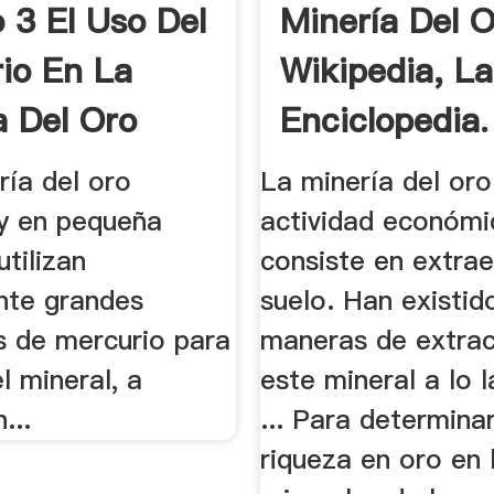
 3 El Uso Del
Minería Del 
io En La
Wikipedia, La
a Del Oro
Enciclopedia.
nal.
ría del oro
La minería del oro
 y en pequeña
actividad económi
utilizan
consiste en extrae
te grandes
suelo. Han existid
s de mercurio para
maneras de extrac
l mineral, a
este mineral a lo l
...
... Para determinar
riqueza en oro en 