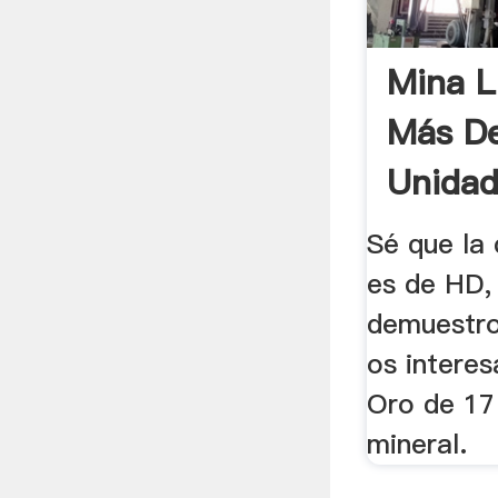
Mina L
Más D
Unidad
El.
Sé que la 
es de HD,
demuestro 
os interes
Oro de 17
mineral.