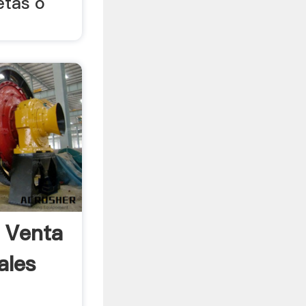
etas o
 Venta
ales