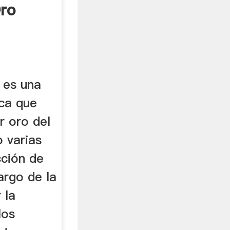
Oro
 es una
ca que
r oro del
o varias
ción de
argo de la
 la
los