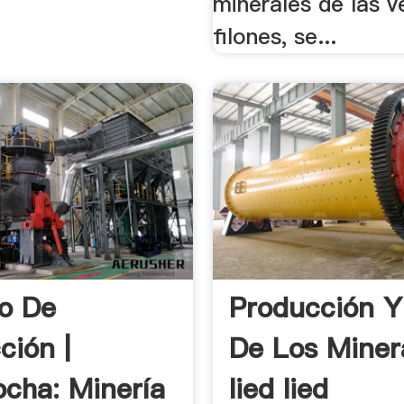
minerales de las v
filones, se...
o De
Producción Y
ción |
De Los Miner
cha: Minería
Iied Iied