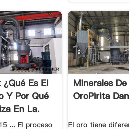
k ¿Qué Es El
Minerales De
o Y Por Qué
OroPirita Dan
iza En La.
5 ... El proceso
El oro tiene difer