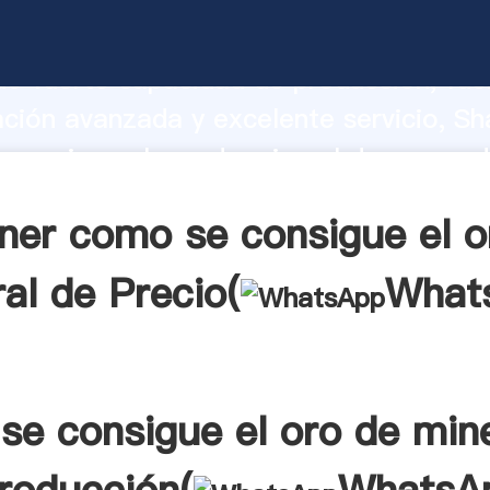
consigue el oro de mineral de fabrica
o fuerte capacidad de producción, fue
ación avanzada y excelente servicio, Sh
consigue el oro de mineral de proveed
 y aporta valores a todos los clientes.
ner como se consigue el o
al de Precio(
What
se consigue el oro de mine