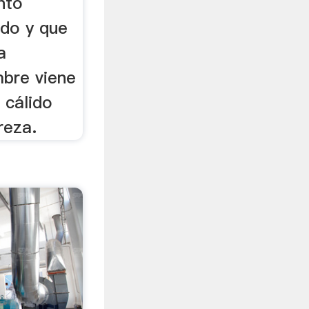
nto
do y que
a
mbre viene
 cálido
reza.