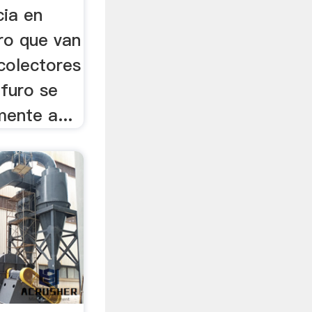
cia en
ro que van
 colectores
lfuro se
ente a...