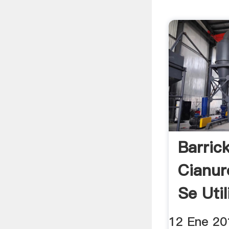
Barric
Cianur
Se Util
12 Ene 201