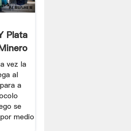
Y Plata
 Minero
a vez la
ega al
epara a
tocolo
uego se
o por medio