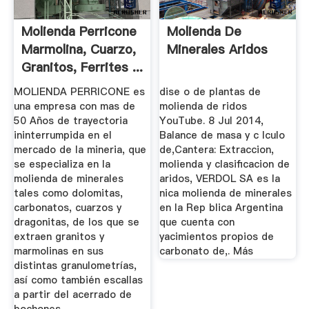
Molienda Perricone
Molienda De
Marmolina, Cuarzo,
Minerales Aridos
Granitos, Ferrites ...
MOLIENDA PERRICONE es
dise o de plantas de
una empresa con mas de
molienda de ridos
50 Años de trayectoria
YouTube. 8 Jul 2014,
ininterrumpida en el
Balance de masa y c lculo
mercado de la mineria, que
de,Cantera: Extraccion,
se especializa en la
molienda y clasificacion de
molienda de minerales
aridos, VERDOL SA es la
tales como dolomitas,
nica molienda de minerales
carbonatos, cuarzos y
en la Rep blica Argentina
dragonitas, de los que se
que cuenta con
extraen granitos y
yacimientos propios de
marmolinas en sus
carbonato de,. Más
distintas granulometrías,
así como también escallas
a partir del acerrado de
bochones.